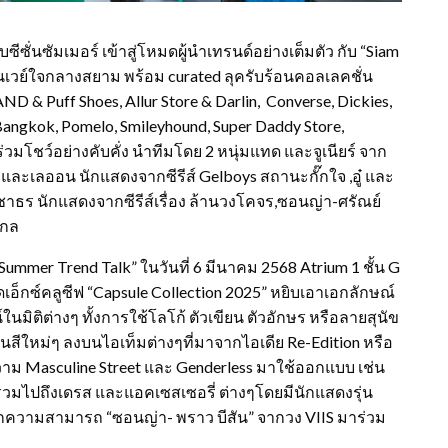
ซั่นซัมเมอร์ เข้าสู่โหมดผู้นำเทรนด์อย่างเต็มตัว กับ “Siam
นเวย์ใจกลางสยาม พร้อม curated ลุครับร้อนคอลเลคชั่น
ND & Puff Shoes, Allur Store & Darlin, Converse, Dickies,
Bangkok, Pomelo, Smileyhound, Super Daddy Store,
โชว์อย่างคับคั่ง นำทีมโดย 2 หนุ่มแทด และจูเนียร์ จาก
 และเลออน นักแสดงจากซีรีส์ Gelboys สถานะกั๊กใจ ,อู๋ และ
ชาธร นักแสดงจากซีรีส์เรื่อง ล้านวงโคจร,ซอนญ่า-ศรัณย์
นกล
Summer Trend Talk” ในวันที่ 6 มีนาคม 2568 Atrium 1 ชั้น G
ดเอ็กซ์คลูซีฟ “Capsule Collection 2025” หยิบเอาเอกลักษณ์
นมิติต่างๆ ทั้งการใช้โลโก้ ตัวเขียน ตัวอักษร หรือลายสุนัข
นสีใหม่ๆ ลงบนไอเท็มต่างๆที่มาจากไอเดีย Re-Edition หรือ
ความ Masculine Street และ Genderless มาใช้ออกแบบ เช่น
ต, รวมไปถึงเดรส และแอคเซสเซอรี่ ต่างๆโดยมีนักแสดงรุ่น
มากความสามารถ “ซอนญ่า- พราว บีสัน” จากวง VIIS มาร่วม