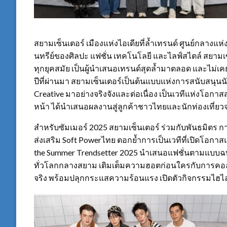
สยามเซ็นเตอร์ เมืองแห่งไอเดียที่ล้ำเทรนด์ ศูนย์กลาง
นทรีย์ของศิลปะ แฟชั่น เทคโนโลยี และไลฟ์สไตล์ สยามเซ
ทุกยุคสมัย เป็นผู้นำเสนอเทรนด์สุดล้ำมาตลอด และไม่เคย
ปีที่ผ่านมา สยามเซ็นเตอร์เป็นต้นแบบแห่งการสนับสนุ
Creative มาอย่างจริงจังและต่อเนื่อง เป็นเวทีแห่งโอก
หน้า ได้นำเสนอผลงานสู่ลูกค้าชาวไทยและนักท่องเที่ยว
สำหรับซัมเมอร์ 2025 สยามเซ็นเตอร์ ร่วมกับพันธมิตร 
ส่งเสริม Soft Powerไทย ตอกย้ำการเป็นเวทีที่เปิดโ
the Summer Trendsetter 2025 นำเสนอแฟชั่นตามแบบฉบ
ทั่วโลกกลางสยาม เติมเต็มความฮอตก่อนใครกับการคอลล
จริง พร้อมปลุกกระแสความร้อนแรง เปิดตัวกิจกรรมไฮไลท