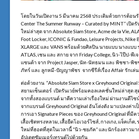
โดยในวันเปิดงาน 5 มีนาคม 2568 ประเดิมด้วยการต้อนรับซี
Center The Summer Runway – Curated by MINT” เปิดรั
ใหม่ล่าสุด จาก Absolute Siam Store, Acme de la Vie, ALA
Foot Locker, ICONIC & Fundao, Leisure Projects, Nike 
XLARGE และ VANS พร้อมด้วยศิลปิน นายแบบ นางแบบ ร่วม
ATLAS, เชน และ สกาย จาก Friday College, นิว-ไป๊ป-พีเจ
แซนต้า จาก Project Jasper, นัท-นัทธมน และ พิชชา-พิช
ภัทร์ และ ลูกหมี-ปัญญาพัชร จากซีรีส์เรื่อง Affair รักเล่
ต่อด้วยงาน “Absolute Siam Store x Greyhound Original 
สยามเซ็นเตอร์ เปิดรันเวย์พร้อมคอลเลคชั่นใหม่ล่าสุด สุ
จากทั้งสองแบรนด์ มาตีความเล่าเรื่องใหม่ ผ่านงานดีไซน์ใ
จากแบรนด์ Greyhound Original อันโด่งดัง มาแปลงค่าเป็
การเอา Signature Pieces ของ Greyhound Original ที่มี
เสื้อเชิตทรงหลวม, เสื้อยืดโอเวอร์ไซส์, กางเกง, แจ็คเก็
ใหม่ที่ฮอตที่สุดในเวลานี้ “นิว-ชยภัค” และนักร้องสาว
อัปเดตซัมเมอร์เทรนด์ไปด้วยกัน