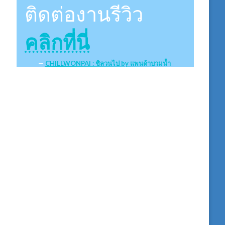
ติดต่องานรีวิว
คลิกที่นี่
CHILLWONPAI : ชิลวนไป by แพนด้าบวมน้ำ