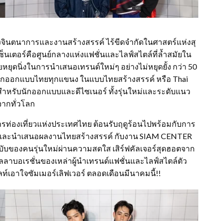
แห่งจินตนาการและงานสร้างสรรค์ ไร้ขีดจำกัดในศาสตร์แห่งสุ
็นเตอร์คือศูนย์กลางแห่งแฟชั่นและไลฟ์สไตล์ที่ล้ำสมัยใน
หยุดนิ่งในการนำเสนอเทรนด์ใหม่ๆ อย่างไม่หยุดยั้ง กว่า 50
นนักออกแบบไทยทุกแขนง ในแบบไทยสร้างสรรค์ หรือ Thai
าสสำหรับนักออกแบบและดีไซเนอร์ ทั้งรุ่นใหม่และระดับแนว
จากทั่วโลก
การท่องเที่ยวแห่งประเทศไทย ต้อนรับฤดูร้อนไปพร้อมกับการ
อกาสและนำเสนอผลงานไทยสร้างสรรค์ กับงาน SIAM CENTER
ับของคนรุ่นใหม่ผ่านความสดใส เสิร์ฟคัลเจอร์สุดฮอตจาก
าบอเรชั่นของเหล่าผู้นำเทรนด์แฟชั่นและไลฟ์สไตล์ตัว
์เอาใจซัมเมอร์เลิฟเวอร์ ตลอดเดือนมีนาคมนี้!!