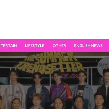
miss the world's movement.
NTERTAIN
LIFESTYLE
OTHER
ENGLISH NEWS