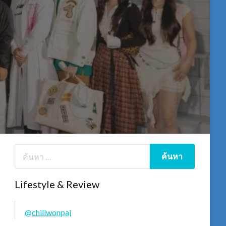
Lifestyle & Review
@chillwonpai