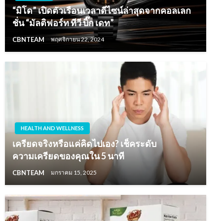
“มิโด” เปิดตัวเรือนเวลาดีไซน์ล่าสุดจากคอลเลก
ชั่น “มัลติฟอร์ท ทีวี บิ๊ก เดท”
CBNTEAM
พฤศจิกายน 22, 2024
HEALTH AND WELLNESS
เครียดจริงหรือแค่คิดไปเอง? เช็คระดับ
ความเครียดของคุณใน 5 นาที
CBNTEAM
มกราคม 15, 2025