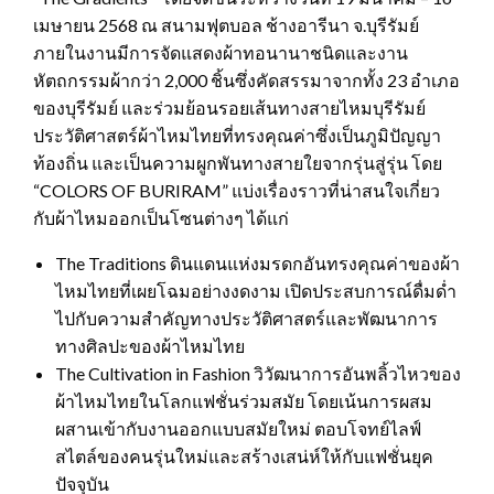
เมษายน 2568 ณ สนามฟุตบอล ช้างอารีนา จ.บุรีรัมย์
ภายในงานมีการจัดแสดงผ้าทอนานาชนิดและงาน
หัตถกรรมผ้ากว่า 2,000 ชิ้นซึ่งคัดสรรมาจากทั้ง 23 อำเภอ
ของบุรีรัมย์ และร่วมย้อนรอยเส้นทางสายไหมบุรีรัมย์
ประวัติศาสตร์ผ้าไหมไทยที่ทรงคุณค่าซึ่งเป็นภูมิปัญญา
ท้องถิ่น และเป็นความผูกพันทางสายใยจากรุ่นสู่รุ่น โดย
“COLORS OF BURIRAM” แบ่งเรื่องราวที่น่าสนใจเกี่ยว
กับผ้าไหมออกเป็นโซนต่างๆ ได้แก่
The Traditions ดินแดนแห่งมรดกอันทรงคุณค่าของผ้า
ไหมไทยที่เผยโฉมอย่างงดงาม เปิดประสบการณ์ดื่มด่ำ
ไปกับความสำคัญทางประวัติศาสตร์และพัฒนาการ
ทางศิลปะของผ้าไหมไทย
The Cultivation in Fashion วิวัฒนาการอันพลิ้วไหวของ
ผ้าไหมไทยในโลกแฟชั่นร่วมสมัย โดยเน้นการผสม
ผสานเข้ากับงานออกแบบสมัยใหม่ ตอบโจทย์ไลฟ์
สไตล์ของคนรุ่นใหม่และสร้างเสน่ห์ให้กับแฟชั่นยุค
ปัจจุบัน