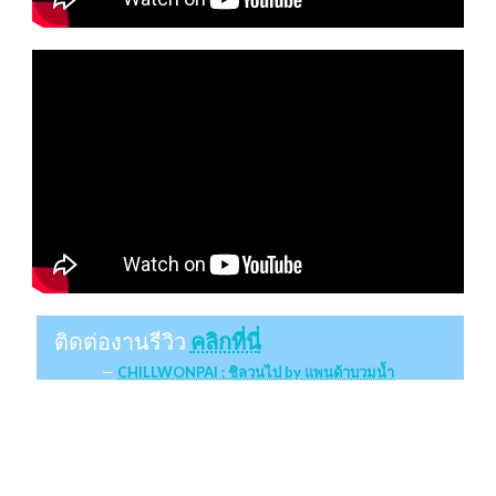
ติดต่องานรีวิว
คลิกที่นี่
CHILLWONPAI : ชิลวนไป by แพนด้าบวมน้ำ