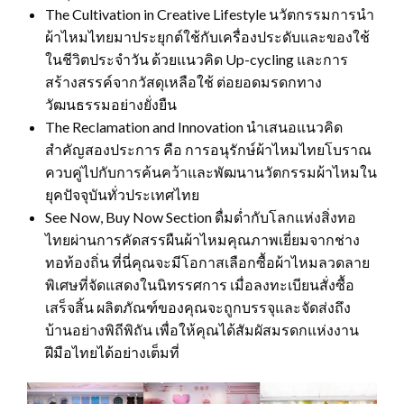
The Cultivation in Creative Lifestyle นวัตกรรมการนำ
ผ้าไหมไทยมาประยุกต์ใช้กับเครื่องประดับและของใช้
ในชีวิตประจำวัน ด้วยแนวคิด Up-cycling และการ
สร้างสรรค์จากวัสดุเหลือใช้ ต่อยอดมรดกทาง
วัฒนธรรมอย่างยั่งยืน
The Reclamation and Innovation นำเสนอแนวคิด
สำคัญสองประการ คือ การอนุรักษ์ผ้าไหมไทยโบราณ
ควบคู่ไปกับการค้นคว้าและพัฒนานวัตกรรมผ้าไหมใน
ยุคปัจจุบันทั่วประเทศไทย
See Now, Buy Now Section ดื่มด่ำกับโลกแห่งสิ่งทอ
ไทยผ่านการคัดสรรผืนผ้าไหมคุณภาพเยี่ยมจากช่าง
ทอท้องถิ่น ที่นี่คุณจะมีโอกาสเลือกซื้อผ้าไหมลวดลาย
พิเศษที่จัดแสดงในนิทรรศการ เมื่อลงทะเบียนสั่งซื้อ
เสร็จสิ้น ผลิตภัณฑ์ของคุณจะถูกบรรจุและจัดส่งถึง
บ้านอย่างพิถีพิถัน เพื่อให้คุณได้สัมผัสมรดกแห่งงาน
ฝีมือไทยได้อย่างเต็มที่