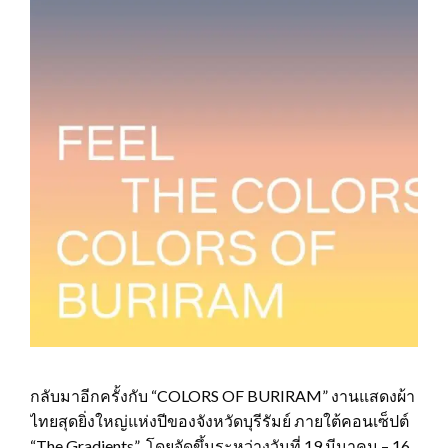
กลับมาอีกครั้งกับ “COLORS OF BURIRAM” งานแสดงผ้า
ไทยสุดยิ่งใหญ่แห่งปีของจังหวัดบุรีรัมย์ ภายใต้คอนเซ็ปต์
“The Gradients” โดยจัดขึ้นระหว่างวันที่ 19 มีนาคม – 16