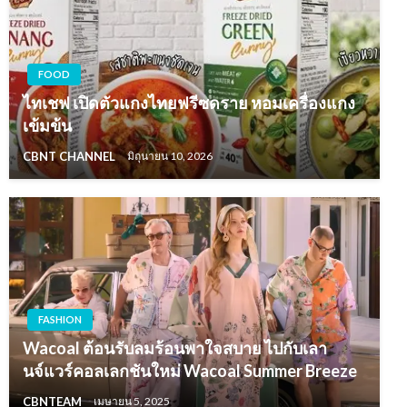
FOOD
ไทเชฟ เปิดตัวแกงไทยฟรีซดราย หอมเครื่องแกง
เข้มข้น
CBNT CHANNEL
มิถุนายน 10, 2026
FASHION
Wacoal ต้อนรับลมร้อนพาใจสบาย ไปกับเลา
นจ์แวร์คอลเลกชันใหม่ Wacoal Summer Breeze
CBNTEAM
เมษายน 5, 2025