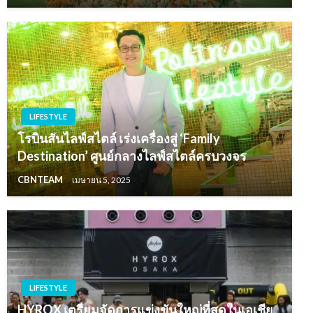
LIFESTYLE
โรบินสันไลฟ์สไตล์ เร่งเครื่องสู่ ‘Family
Destination’ ศูนย์กลางไลฟ์สไตล์ครบวงจร
CBNTEAM
เมษายน 5, 2025
LIFESTYLE
HYROX เตรียมจัดการแข่งขันใหญ่ที่สุดในเอเชีย