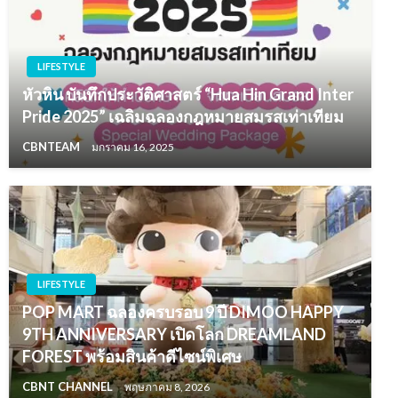
LIFESTYLE
หัวหิน บันทึกประวัติศาสตร์ “Hua Hin Grand Inter
Pride 2025” เฉลิมฉลองกฎหมายสมรสเท่าเทียม
CBNTEAM
มกราคม 16, 2025
LIFESTYLE
POP MART ฉลองครบรอบ 9 ปี DIMOO HAPPY
9TH ANNIVERSARY เปิดโลก DREAMLAND
FOREST พร้อมสินค้าดีไซน์พิเศษ
CBNT CHANNEL
พฤษภาคม 8, 2026