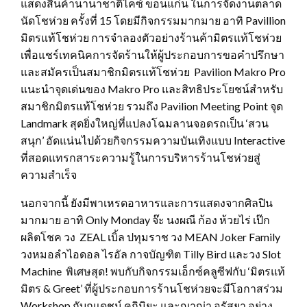
แสดงสินค้านานาชาติไคซ์ ขอนแก่น ในการจัดงานตลาด
นัดโชห่วย ครั้งที่ 15 โดยมีกิจกรรมมากมาย อาทิ Pavillion
มิตรแท้โชห่วย การจำลองตัวอย่างร้านค้ามิตรแท้โชห่วย
เพื่อแชร์เทคนิคการจัดร้านให้ผู้ประกอบการขอคำปรึกษา
และสมัครเป็นสมาชิกมิตรแท้โชห่วย Pavilion Makro Pro
แนะนำจุดเด่นของ Makro Pro และสิทธิประโยชน์สำหรับ
สมาชิกมิตรแท้โชห่วย รวมถึง Pavilion Meeting Point จุด
Landmark สุดยิ่งใหญ่ที่แปลงโฉมลานจอดรถเป็น ‘สวน
สนุก’ อัดแน่นไปด้วยกิจกรรมความบันเทิงแบบ Interactive
ที่สอดแทรกสาระความรู้ในการบริหารร้านโชห่วยสู่
ความสำเร็จ
นอกจากนี้ ยังมีพาเหรดอาหารและการแสดงจากศิลปิน
มากมาย อาทิ Only Monday จ๊ะ นงผณี ก้อง ห้วยไร่ เป๊ก
ผลิตโชค วง ZEAL เบิ้ล ปทุมราช วง MEAN Joker Family
วงหมอลำไอดอล ไรอัล กาจบัญฑิต Tilly Bird และวง Slot
Machine พิเศษสุด! พบกับกิจกรรมเอ็กซ์คลูซีฟกับ ‘มิตรแท้
มิตร & Greet’ ที่ผู้ประกอบการร้านโชห่วยจะมีโอกาสร่วม
Workshop กับณเดชน์ คูกิมิยะ และญาญ่า อุรัสยา อย่าง