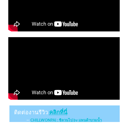
ติดต่องานรีวิว
คลิกที่นี่
CHILLWONPAI : ชิลวนไป by แพนด้าบวมน้ำ