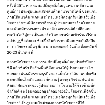
ครั้งที่ 15” มหกรรมช้อปปิ้งสุดยิ่งใหญ่แห่งภาคอีสาน ณ
ศูนย์การประชุมและแสดงสินค้านานาชาติไคซ์ ขอนแก่น
ภายใต้แนวคิด “แดนเนรมิตร : เนรมิตรทุกสิ่ง เป็นจริงเพื่อ
โชห่วย” ชวนพี่น้องชาวอีสาน ผู้ประกอบการร้านโชห่วย
และพันธมิตรทางการค้า มาอัปเดตเทรนด์ค้าปลีกและ
เทคโนโลยีสู่การเป็นสมาร์ทโชห่วย พร้อมเข้าร่วมเวิร์กช
อปกับกูรูชื่อดังและช้อปปิ้งสินค้าราคาพิเศษ พบกับศิลปิน
ดารา กิจกรรมอื่นๆ อีกมากมายตลอด 4 วันเต็ม ตั้งแต่วันที่
20-23 มีนาคม นี้
ตลาดนัดโชห่วย มหกรรมช้อปปิ้งสุดยิ่งใหญ่ประจำปีของ
ซีพี แอ็กซ์ตร้า ที่สร้างพื้นที่สื่อกลางให้ผู้ประกอบการโช
ห่วยและพันธมิตรทางธุรกิจของแม็คโครได้มาพบปะเพื่อ
แลกเปลี่ยนไอเดียและองค์ความรู้ทางธุรกิจร่วมกัน ช่วย
พัฒนาศักยภาพของผู้ประกอบการโชห่วยให้ก้าวข้ามขีด
จำกัดเดิม พร้อมต่อยอดธุรกิจอย่างยั่งยืน โดยงานนี้จัดขึ้น
ภายใต้แนวคิด “แดนเนรมิตร : เนรมิตรทุกสิ่ง เป็นจริงเพื่อ
โชห่วย” เป็นรูปแบบใหม่ของตลาดนัดโชห่วยที่ให้