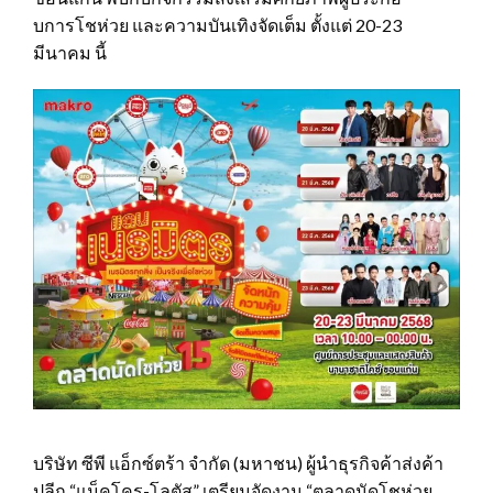
บการโชห่วย และความบันเทิงจัดเต็ม ตั้งแต่ 20-23
มีนาคม นี้
บริษัท ซีพี แอ็กซ์ตร้า จำกัด (มหาชน) ผู้นำธุรกิจค้าส่งค้า
ปลีก “แม็คโคร-โลตัส” เตรียมจัดงาน “ตลาดนัดโชห่วย