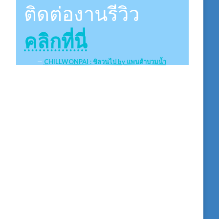
ติดต่องานรีวิว
คลิกที่นี่
CHILLWONPAI : ชิลวนไป by แพนด้าบวมน้ำ