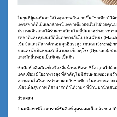
ในยุคที่ผู้คนหันมาใส่ใจสุขภาพกันมากขึ้น “ชาเขียว” ได้ก
แต่รสชาติที่เป็นเอกลักษณ์ แต่ชาเขียวยังเต็มไปด้วยคุ
ประเทศจีน และได้รับความนิยมในญี่ปุ่นมาอย่างยาวนาน ป
รสชาติและคุณสมบัติที่แตกต่างกันไป เช่น มัทฉะ (Matcha)
เข้มข้นและมีสารต้านอนุมูลอิสระสูง, เซนฉะ (Sencha): ช
ขมและมีกลิ่นหอมสดชื่น และ เกียวคุโระ (Gyokuro): ชา
และมีกลิ่นหอมเป็นพิเศษ เป็นต้น
ซันคิสท์ ผลิตภัณฑ์เครื่องดื่มน้ำนมพิสทาชิโอ อุดมไปด้ว
แคลเซียม มีใยอาหารสูง ที่สำคัญไม่มีส่วนผสมของนมวั
ความสนใจในการนำมาผสมกับชาเขียว ในหลากหลายเมนูของ
เขียวเพื่อสุขภาพ ที่สามารถทำได้ง่าย ๆ ที่บ้าน มานำเสน
ส่วนผสม
1.นมพิสทาชิโอ แบรนด์ซันคิสท์ สูตรผสมเนื้อกล้วยบด 180