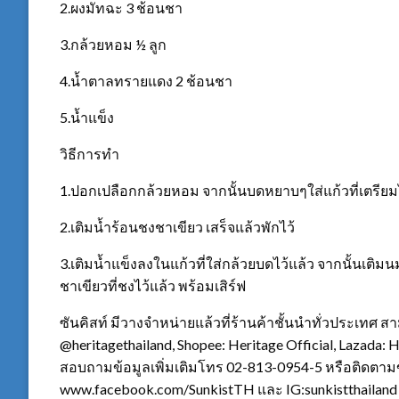
2.ผงมัทฉะ 3 ช้อนชา
3.กล้วยหอม ½ ลูก
4.น้ำตาลทรายแดง 2 ช้อนชา
5.น้ำแข็ง
วิธีการทำ
1.ปอกเปลือกกล้วยหอม จากนั้นบดหยาบๆใส่แก้วที่เตรียมไ
2.เติมน้ำร้อนชงชาเขียว เสร็จแล้วพักไว้
3.เติมน้ำแข็งลงในแก้วที่ใส่กล้วยบดไว้แล้ว จากนั้นเติ
ชาเขียวที่ชงไว้แล้ว พร้อมเสิร์ฟ
ซันคิสท์ มีวางจำหน่ายแล้วที่ร้านค้าชั้นนำทั่วประเทศ สา
@heritagethailand, Shopee: Heritage Official, Lazada:
สอบถามข้อมูลเพิ่มเติมโทร 02-813-0954-5 หรือติดตามข
www.facebook.com/SunkistTH และ IG:sunkistthailand