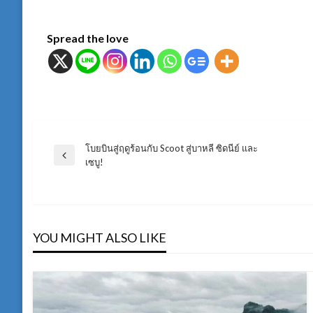
Spread the love
โบยบินสู่ฤดูร้อนกับ Scoot สู่บาหลี ซิดนีย์ และ
แนะแนว
Previous
เซบู!
Post
เรื่อง
YOU MIGHT ALSO LIKE