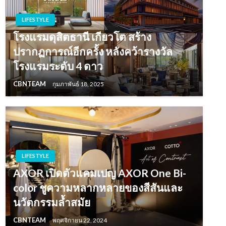
LIFESTYLE
โรงแรมดุสิตธานี เกียวโต สร้าง
ปรากฏการณ์อีกครั้ง หลังคว้ารางวัล
โรงแรมระดับ 4 ดาว
CBNTEAM
กุมภาพันธ์ 18, 2025
LIFESTYLE
AXOR เปิดตัวแคมเปญ AXOR One Bi-
color ชูความหลากหลายของสีสันและ
นวัตกรรมล้ำสมัย
CBNTEAM
พฤศจิกายน 22, 2024