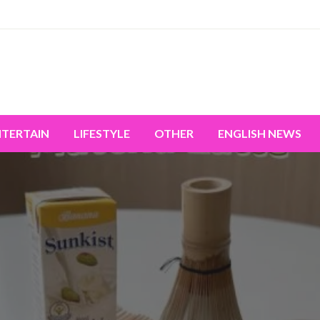
miss the world's movement.
NTERTAIN
LIFESTYLE
OTHER
ENGLISH NEWS