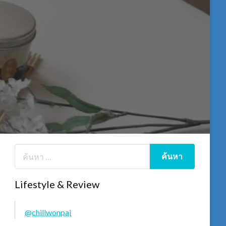
Lifestyle & Review
@chillwonpai