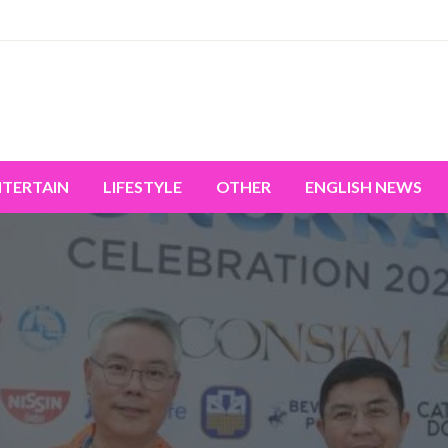
miss the world's movement.
NTERTAIN
LIFESTYLE
OTHER
ENGLISH NEWS