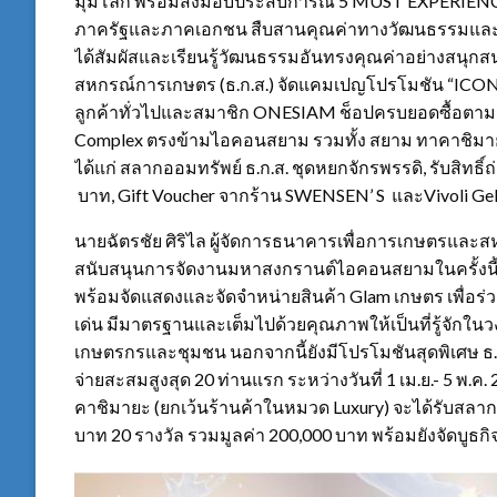
มุมโลก พร้อมส่งมอบประสบการณ์ 5 MUST EXPERIENCE
ภาครัฐและภาคเอกชน สืบสานคุณค่าทางวัฒนธรรมและประ
ได้สัมผัสและเรียนรู้วัฒนธรรมอันทรงคุณค่าอย่างสนุ
สหกรณ์การเกษตร (ธ.ก.ส.) จัดแคมเปญโปรโมชัน 
ลูกค้าทั่วไปและสมาชิก ONESIAM ช็อปครบยอดซื้อตาม
Complex ตรงข้ามไอคอนสยาม รวมทั้ง สยาม ทาคาชิมาย
ได้แก่ สลากออมทรัพย์ ธ.ก.ส. ชุดหยกจักรพรรดิ, รับสิทธิ์ถ
บาท, Gift Voucher จากร้าน SWENSEN’ S และVivoli Ge
นายฉัตรชัย ศิริไล ผู้จัดการธนาคารเพื่อการเกษตรและสหก
สนับสนุนการจัดงานมหาสงกรานต์ไอคอนสยามในครั้งนี้
พร้อมจัดแสดงและจัดจำหน่ายสินค้า Glam เกษตร เพื่อร่
เด่น มีมาตรฐานและเต็มไปด้วยคุณภาพให้เป็นที่รู้จักในวงก
เกษตรกรและชุมชน นอกจากนี้ยังมีโปรโมชันสุดพิเศษ ธ
จ่ายสะสมสูงสุด 20 ท่านแรก ระหว่างวันที่ 1 เม.ย.- 5
คาชิมายะ (ยกเว้นร้านค้าในหมวด Luxury) จะได้รับสลากอ
บาท 20 รางวัล รวมมูลค่า 200,000 บาท พร้อมยังจัดบูธกิ