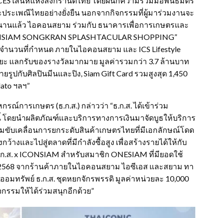
S เสน่ห์แห่งสงกรานต์ไทย โดยผนึกความร่วมมือพันธมิตร
เพณีไทยอย่างยั่งยืน นอกจากกิจกรรมที่ผู้มาร่วมงานจะ
กสนานแล้ว ไอคอนสยาม ร่วมกับ ธนาคารเพื่อการเกษตรและ
“ICONSIAM SONGKRAN SPLASHTACULAR SHOPPING”
จำนวนที่กำหนด ภายในไอคอนสยาม และ ICS Lifestyle
ะ แลกรับของรางวัลมากมาย มูลค่ารวมกว่า 3.7 ล้านบาท
่ายรูปกับศิลปินมีนและปิง, Siam Gift Card รวมสูงสุด 1,450
lato ฯลฯ”
รณ์การเกษตร (ธ.ก.ส.) กล่าวว่า “ธ.ก.ส. ได้เข้าร่วม
 โดยนำผลิตภัณฑ์และบริการทางการเงินมาจัดบูธให้บริการ
วมขับเคลื่อนการยกระดับสินค้าเกษตรไทยที่มีเอกลักษณ์โดด
ว้างและไปสู่ตลาดที่มีกำลังซื้อสูง เพื่อสร้างรายได้ให้กับ
.ก.ส. x ICONSIAM สำหรับสมาชิก ONESIAM ที่มียอดใช้
 พ.ค. 2568 จากร้านค้าภายในไอคอนสยาม ไอซีเอส และสยาม ทา
อมทรัพย์ ธ.ก.ส. ชุดหยกจักรพรรดิ มูลค่าหน่วยละ 10,000
จกรรมให้ได้ร่วมสนุกอีกด้วย”