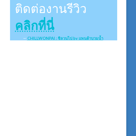
ติดต่องานรีวิว
คลิกที่นี่
CHILLWONPAI : ชิลวนไป by แพนด้าบวมน้ำ