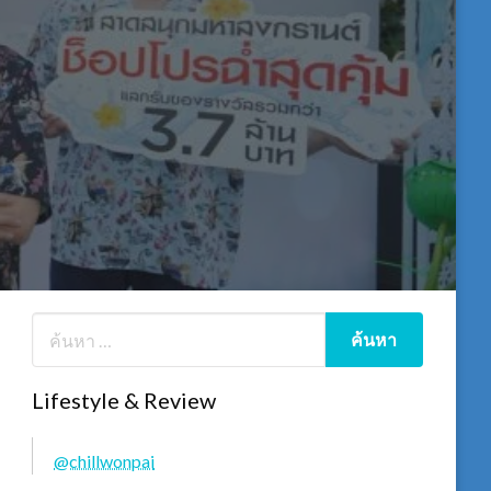
Lifestyle & Review
@chillwonpai