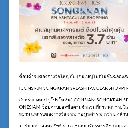
ช็อปฉ่ำรับของรางวัลใหญ่กับแคมเปญโปรโมชันฉลองส
ICONSIAM SONGKRAN SPLASHTACULAR SHOPPI
สำหรับแคมเปญโปรโมชัน ‘ICONSIAM SONGKRAN SPL
ONESIAM ช็อปครบยอดซื้อตามจำนวนที่กำหนด ภายในไ
สยาม แลกรับของรางวัลมากมาย มูลค่ารวมกว่า 3.7 ล้านบ
รับสลากออมทรัพย์ ธ.ก.ส. ชุดหยกจักรพรรดิ รวมมูลค