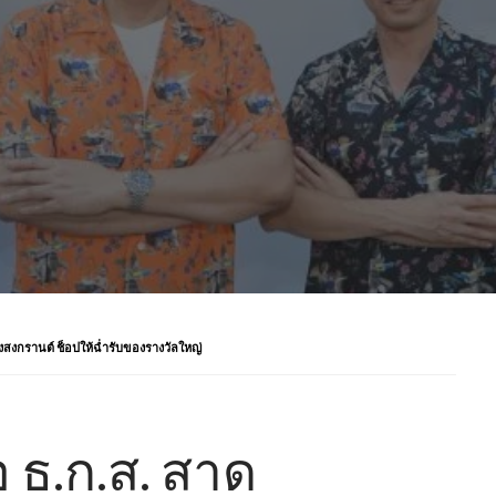
สงกรานต์ ช็อปให้ฉ่ำรับของรางวัลใหญ่
 ธ.ก.ส. สาด