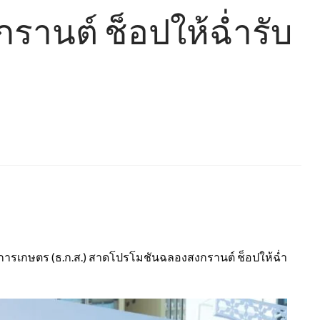
านต์ ช็อปให้ฉ่ำรับ
รเกษตร (ธ.ก.ส.) สาดโปรโมชันฉลองสงกรานต์ ช็อปให้ฉ่ำ