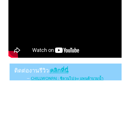
ติดต่องานรีวิว
คลิกที่นี่
CHILLWONPAI : ชิลวนไป by แพนด้าบวมน้ำ