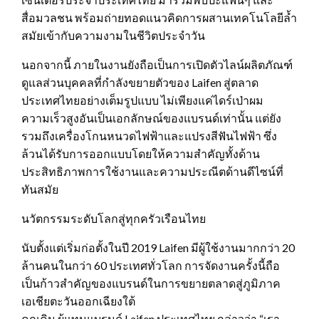
สื่อมวลชน พร้อมถ่ายทอดแนวคิดการผสานเทคโนโลยีล้ำ
สมัยเข้ากับความงามในชีวิตประจำวัน
นอกจากนี้ ภายในงานยังถือเป็นการเปิดตัวไลน์ผลิตภัณฑ์
ดูแลส่วนบุคคลที่กำลังขยายตัวของ Laifen สู่ตลาด
ประเทศไทยอย่างเต็มรูปแบบ ไม่เพียงแค่ไดร์เป่าผม
ความเร็วสูงอันเป็นเอกลักษณ์ของแบรนด์เท่านั้น แต่ยัง
รวมถึงเครื่องโกนหนวดไฟฟ้าและแปรงสีฟันไฟฟ้า ซึ่ง
ล้วนได้รับการออกแบบโดยให้ความสำคัญทั้งด้าน
ประสิทธิภาพการใช้งานและความประณีตด้านดีไซน์ที่
ทันสมัย
นวัตกรรมระดับโลกสู่ทุกครัวเรือนไทย
นับตั้งแต่เริ่มก่อตั้งในปี 2019 Laifen มีผู้ใช้งานมากกว่า 20
ล้านคนในกว่า 60 ประเทศทั่วโลก การจัดงานครั้งนี้ถือ
เป็นก้าวสำคัญของแบรนด์ในการขยายตลาดสู่ภูมิภาค
เอเชียตะวันออกเฉียงใต้
คุณคิม ผู้แทนแบรนด์ Laifen ประเทศไทย กล่าวว่า “เรา