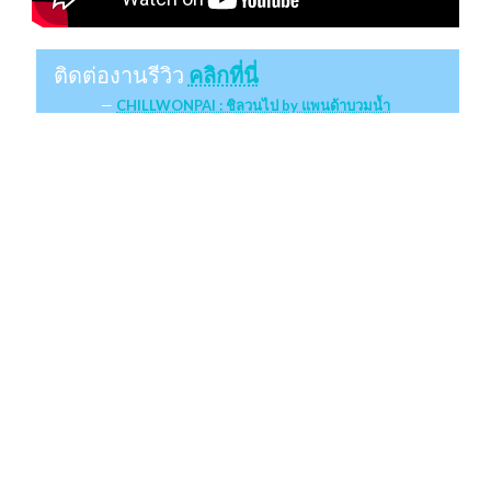
ติดต่องานรีวิว
คลิกที่นี่
CHILLWONPAI : ชิลวนไป by แพนด้าบวมน้ำ