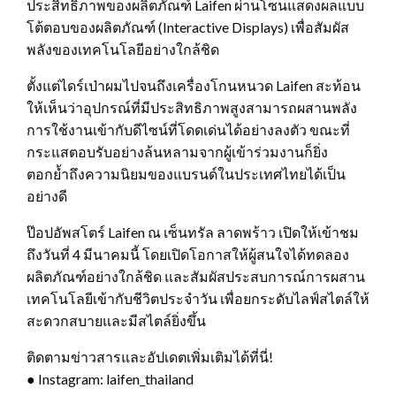
ประสิทธิภาพของผลิตภัณฑ์ Laifen ผ่านโซนแสดงผลแบบ
โต้ตอบของผลิตภัณฑ์ (Interactive Displays) เพื่อสัมผัส
พลังของเทคโนโลยีอย่างใกล้ชิด
ตั้งแต่ไดร์เป่าผมไปจนถึงเครื่องโกนหนวด Laifen สะท้อน
ให้เห็นว่าอุปกรณ์ที่มีประสิทธิภาพสูงสามารถผสานพลัง
การใช้งานเข้ากับดีไซน์ที่โดดเด่นได้อย่างลงตัว ขณะที่
กระแสตอบรับอย่างล้นหลามจากผู้เข้าร่วมงานก็ยิ่ง
ตอกย้ำถึงความนิยมของแบรนด์ในประเทศไทยได้เป็น
อย่างดี
ป๊อปอัพสโตร์ Laifen ณ เซ็นทรัล ลาดพร้าว เปิดให้เข้าชม
ถึงวันที่ 4 มีนาคมนี้ โดยเปิดโอกาสให้ผู้สนใจได้ทดลอง
ผลิตภัณฑ์อย่างใกล้ชิด และสัมผัสประสบการณ์การผสาน
เทคโนโลยีเข้ากับชีวิตประจำวัน เพื่อยกระดับไลฟ์สไตล์ให้
สะดวกสบายและมีสไตล์ยิ่งขึ้น
ติดตามข่าวสารและอัปเดตเพิ่มเติมได้ที่นี่!
● Instagram: laifen_thailand