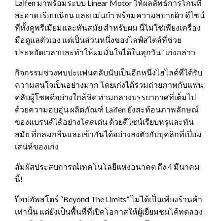
Laifen มาพร้อมระบบ Linear Motor ให้ผลลัพธ์การโกนที่
สะอาด เรียบเนียน และแม่นยำ พร้อมความสบายผิว ดีไซน์
ที่ทั้งดูพรีเมียมและทันสมัย สำหรับผม นี่ไม่ใช่เพียงเครื่อง
มือดูแลตัวเอง แต่เป็นส่วนหนึ่งของไลฟ์สไตล์ที่ช่วย
ประหยัดเวลาและทำให้ผมมั่นใจได้ในทุกวัน” เก่งกล่าว
กิจกรรมช่วงพบปะแฟนคลับนับเป็นอีกหนึ่งไฮไลต์ที่ได้รับ
ความสนใจเป็นอย่างมาก โดยเก่งได้ร่วมถ่ายภาพกับแฟน
คลับผู้โชคดีอย่างใกล้ชิด ท่ามกลางบรรยากาศที่เต็มไป
ด้วยความอบอุ่น ผลิตภัณฑ์ Laifen ยังสะท้อนภาพลักษณ์
ของแบรนด์ได้อย่างโดดเด่น ด้วยดีไซน์เรียบหรูและทัน
สมัย ที่กลมกลืนและเข้ากันได้อย่างลงตัวกับบุคลิกที่เปี่ยม
เสน่ห์ของเก่ง
สัมผัสประสบการณ์เทคโนโลยีแห่งอนาคต ถึง 4 มีนาคม
นี้!
ป๊อปอัพสโตร์ “Beyond The Limits” ไม่ได้เป็นเพียงร้านค้า
เท่านั้น แต่ยังเป็นพื้นที่ที่เปิดโอกาสให้ผู้เยี่ยมชมได้ทดลอง