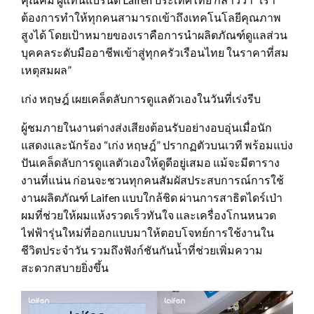
ต้องการทำให้ทุกคนสามารถเข้าถึงเทคโนโลยีคุณภาพ
สูงได้ โดยเป้าหมายของเราคือการนำผลิตภัณฑ์ดูแลส่วน
บุคคลระดับมืออาชีพเข้าสู่ทุกครัวเรือนไทย ในราคาที่สม
เหตุสมผล”
เก่ง หฤษฎ์ เผยเคล็ดลับการดูแลตัวเองในวันที่เร่งรีบ
ผู้ชมภายในงานต่างส่งเสียงต้อนรับอย่างอบอุ่นเมื่อนัก
แสดงและนักร้อง “เก่ง หฤษฎ์” ปรากฏตัวบนเวที พร้อมแบ่ง
ปันเคล็ดลับการดูแลตัวเองให้ดูดีอยู่เสมอ แม้จะมีตาราง
งานที่แน่น ก่อนจะชวนทุกคนสัมผัสประสบการณ์การใช้
งานผลิตภัณฑ์ Laifen แบบใกล้ชิด ผ่านการสาธิตไดร์เป่า
ผมที่ช่วยให้ผมแห้งรวดเร็วทันใจ และเครื่องโกนหนวด
ไฟฟ้ารุ่นใหม่ที่ออกแบบมาให้ตอบโจทย์การใช้งานใน
ชีวิตประจำวัน รวมถึงฟังก์ชันกันน้ำที่ช่วยเพิ่มความ
สะดวกสบายยิ่งขึ้น