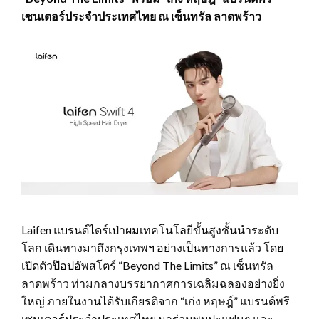
เซนเตอร์ประจำประเทศไทย ณ เซ็นทรัล ลาดพร้าว
Laifen แบรนด์ไดร์เป่าผมเทคโนโลยีขั้นสูงชั้นนำระดับ
โลก เดินทางมาถึงกรุงเทพฯ อย่างเป็นทางการแล้ว โดย
เปิดตัวป๊อปอัพสโตร์ “Beyond The Limits” ณ เซ็นทรัล
ลาดพร้าว ท่ามกลางบรรยากาศการเฉลิมฉลองอย่างยิ่ง
ใหญ่ ภายในงานได้รับเกียรติจาก “เก่ง หฤษฎ์” แบรนด์พรี
เซนเตอร์ประจำประเทศไทย มาร่วมพบปะแฟนๆ และ