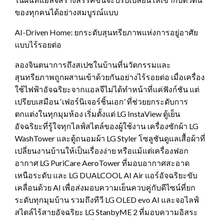
ของทุกคนได้อย่างสมบูรณ์แบบ
AI-Driven Home: ยกระดับสุนทรียภาพแห่งการอยู่อาศัย
แบบไร้รอยต่อ
ลองจินตนาการถึงสเปซในบ้านที่นวัตกรรมและ
สุนทรียภาพถูกผสานเข้าด้วยกันอย่างไร้รอยต่อ เมื่อเครื่อง
ใช้ไฟฟ้าอัจฉริยะจากแอลจีไม่ได้ทำหน้าที่แค่ฟังก์ชัน แต่
เปรียบเสมือน ‘เฟอร์นิเจอร์ชิ้นเอก’ ที่ช่วยยกระดับการ
ตกแต่งในทุกมุมห้อง เริ่มตั้งแต่ LG InstaView ตู้เย็น
อัจฉริยะที่รู้ใจทุกไลฟ์สไตล์ของผู้ใช้งาน เครื่องซักผ้า LG
WashTower และตู้ถนอมผ้า LG Styler โซลูชันดูแลเสื้อผ้าที่
เปลี่ยนงานบ้านให้เป็นเรื่องง่าย หรือแม้แต่เครื่องฟอก
อากาศ LG PuriCare AeroTower ที่มอบอากาศสะอาด
เหนือระดับ และ LG DUALCOOL AI Air แอร์อัจฉริยะขับ
เคลื่อนด้วย AI เพื่อส่งมอบความเย็นควบคู่กับดีไซน์ที่ยก
ระดับทุกมุมบ้าน รวมถึงทีวี LG OLED evo AI และจอไลฟ์
สไตล์ไร้สายอัจฉริยะ LG StanbyME 2 ที่มอบความอิสระ