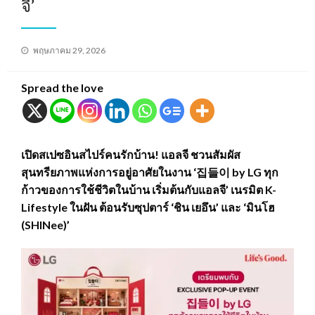
จี’
Posted
พฤษภาคม 29, 2026
on
Spread the love
เปิดสเปซอินสไปร์คนรักบ้าน! แอลจี ชวนสัมผัส
สุนทรียภาพแห่งการอยู่อาศัยในงาน ‘집들이 by LG ทุก
ก้าวของการใช้ชีวิตในบ้าน เริ่มต้นกับแอลจี’ เนรมิต K-
Lifestyle ในฝัน ต้อนรับซุปตาร์ ‘ชิน เยอึน’ และ ‘มินโฮ
(SHINee)’