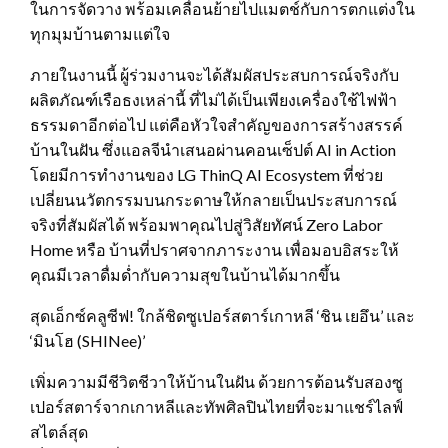
ในการจัดวาง พร้อมเคลื่อนย้ายไปแมตช์กับการตกแต่งใน
ทุกมุมบ้านตามแต่ใจ
ภายในงานนี้ ผู้ร่วมงานจะได้สัมผัสประสบการณ์จริงกับ
ผลิตภัณฑ์เรือธงเหล่านี้ ที่ไม่ได้เป็นเพียงเครื่องใช้ไฟฟ้า
ธรรมดาอีกต่อไป แต่คือหัวใจสำคัญของการสร้างสรรค์
บ้านในฝัน ซึ่งแอลจีนำเสนอผ่านคอนเซ็ปต์ AI in Action
โดยมีการทำงานของ LG ThinQ AI Ecosystem ที่ช่วย
เปลี่ยนนวัตกรรมบนกระดาษให้กลายเป็นประสบการณ์
จริงที่สัมผัสได้ พร้อมพาคุณไปสู่วิสัยทัศน์ Zero Labor
Home หรือ บ้านที่ปราศจากภาระงาน เพื่อมอบอิสระให้
คุณมีเวลาดื่มด่ำกับความสุขในบ้านได้มากขึ้น
สุดเอ็กซ์คลูซีฟ! ใกล้ชิดซูเปอร์สตาร์เกาหลี ‘ชิน เยอึน’ และ
‘มินโฮ (SHINee)’
เพิ่มความมีชีวิตชีวาให้บ้านในฝัน ด้วยการต้อนรับสองซู
เปอร์สตาร์จากเกาหลีและทัพศิลปินไทยที่จะมาแชร์ไลฟ์
สไตล์สุด