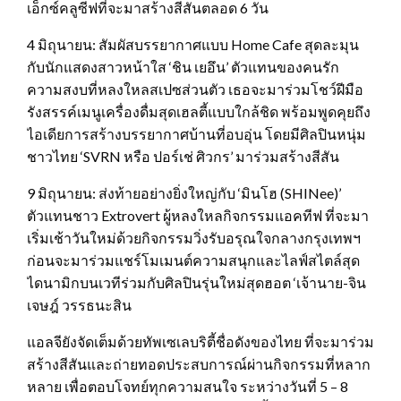
เอ็กซ์คลูซีฟที่จะมาสร้างสีสันตลอด 6 วัน
4 มิถุนายน: สัมผัสบรรยากาศแบบ Home Cafe สุดละมุน
กับนักแสดงสาวหน้าใส ‘ชิน เยอึน’ ตัวแทนของคนรัก
ความสงบที่หลงใหลสเปซส่วนตัว เธอจะมาร่วมโชว์ฝีมือ
รังสรรค์เมนูเครื่องดื่มสุดเฮลตี้แบบใกล้ชิด พร้อมพูดคุยถึง
ไอเดียการสร้างบรรยากาศบ้านที่อบอุ่น โดยมีศิลปินหนุ่ม
ชาวไทย ‘SVRN หรือ ปอร์เช่ ศิวกร’ มาร่วมสร้างสีสัน
9 มิถุนายน: ส่งท้ายอย่างยิ่งใหญ่กับ ‘มินโฮ (SHINee)’
ตัวแทนชาว Extrovert ผู้หลงใหลกิจกรรมแอคทีฟ ที่จะมา
เริ่มเช้าวันใหม่ด้วยกิจกรรมวิ่งรับอรุณใจกลางกรุงเทพฯ
ก่อนจะมาร่วมแชร์โมเมนต์ความสนุกและไลฟ์สไตล์สุด
ไดนามิกบนเวทีร่วมกับศิลปินรุ่นใหม่สุดฮอต ‘เจ้านาย-จิน
เจษฎ์ วรรธนะสิน
แอลจียังจัดเต็มด้วยทัพเซเลบริตี้ชื่อดังของไทย ที่จะมาร่วม
สร้างสีสันและถ่ายทอดประสบการณ์ผ่านกิจกรรมที่หลาก
หลาย เพื่อตอบโจทย์ทุกความสนใจ ระหว่างวันที่ 5 – 8