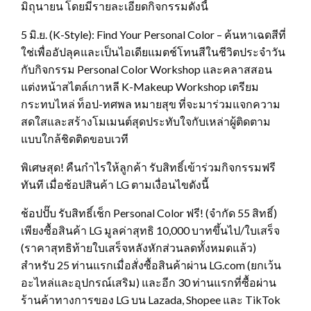
มิถุนายน โดยมีรายละเอียดกิจกรรมดังนี้
5 มิ.ย. (K-Style): Find Your Personal Color – ค้นหาเฉดสีที่
ใช่เพื่ออัปลุคและเป็นไอเดียแมตช์โทนสีในชีวิตประจำวัน
กับกิจกรรม Personal Color Workshop และคลาสสอน
แต่งหน้าสไตล์เกาหลี K-Makeup Workshop เตรียม
กระทบไหล่ ท็อป-ทศพล หมายสุข ที่จะมาร่วมแจกความ
สดใสและสร้างโมเมนต์สุดประทับใจกับเหล่าผู้ติดตาม
แบบใกล้ชิดติดขอบเวที
พิเศษสุด! คืนกำไรให้ลูกค้า รับสิทธิ์เข้าร่วมกิจกรรมฟรี
ทันที เมื่อช้อปสินค้า LG ตามเงื่อนไขดังนี้
ช้อปปั๊บ รับสิทธิ์เช็ก Personal Color ฟรี! (จำกัด 55 สิทธิ์)
เพียงซื้อสินค้า LG มูลค่าสุทธิ 10,000 บาทขึ้นไป/ใบเสร็จ
(ราคาสุทธิท้ายใบเสร็จหลังหักส่วนลดทั้งหมดแล้ว)
สำหรับ 25 ท่านแรกเมื่อสั่งซื้อสินค้าผ่าน LG.com (ยกเว้น
อะไหล่และอุปกรณ์เสริม) และอีก 30 ท่านแรกที่ซื้อผ่าน
ร้านค้าทางการของ LG บน Lazada, Shopee และ TikTok