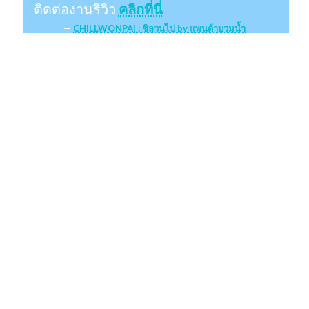
ติดต่องานรีวิว
คลิกที่นี่
CHILLWONPAI : ชิลวนไป by แพนด้าบวมน้ำ