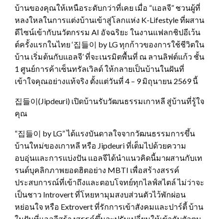
บ้านของคุณให้เหนือระดับกว่าที่เคย เมื่อ “แอลจี” ชวนผู้ที่
หลงใหลในการแต่งบ้านเข้าสู่โลกแห่ง K-Lifestyle ที่ผสาน
ดีไซน์เข้ากับนวัตกรรม AI อัจฉริยะ ในงานแฟลกชิปอีเว้น
ต์ครั้งแรกในไทย ‘집들이 by LG ทุกก้าวของการใช้ชีวิตใน
บ้าน เริ่มต้นกับแอลจี’ ที่จะเนรมิตพื้นที่ ณ ลานลิฟต์แก้ว ชั้น
1 ศูนย์การค้าเซ็นทรัลเวิลด์ ให้กลายเป็นบ้านในฝันที่
เข้าใจคุณอย่างแท้จริง ตั้งแต่วันที่ 4 – 9 มิถุนายน 2569 นี้
집들이(Jipdeuri) เปิดบ้านรับวัฒนธรรมเกาหลี สู่บ้านที่รู้ใจ
คุณ
“집들이 by LG” ได้แรงบันดาลใจจากวัฒนธรรมการขึ้น
บ้านใหม่ของเกาหลี หรือ Jipdeuri ที่เต็มไปด้วยความ
อบอุ่นและการแบ่งปัน แอลจีได้นำแนวคิดนี้มาผสานกับเท
รนด์บุคลิกภาพยอดฮิตอย่าง MBTI เพื่อสร้างสรรค์
ประสบการณ์ที่เข้าถึงและตอบโจทย์ทุกไลฟ์สไตล์ ไม่ว่าจะ
เป็นชาว Introvert ที่โหยหามุมสงบส่วนตัวไว้พักผ่อน
หย่อนใจ หรือ Extrovert ที่รักการเข้าสังคมและปาร์ตี้ บ้าน
ในฝันที่แอลจีสร้างสรรค์ขึ้นจะปรับเปลี่ยนให้เข้ากับตัวตน