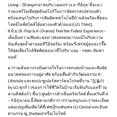
Living – ปักหมุดรอ! พบกับ ‘เฌอปราง อารีย์กุล’ ที่จะมา
ร่วมแชร์ไอเดียสุดอินสไปร์ในการจัดสรรสเปซรอบตัว
พร้อมสนุกไปกับการสัมผัสเทคโนโลยีบ้านอัจฉริยะที่ตอบ
โจทย์ไลฟ์สไตล์ได้อย่างลงตัวด้วยแอป LG ThinQ
8 มิ.ย. (K-Pop & K-Drama): Feel the Fullest Experience –
เต็มอิ่มความฟินทะลุจอ! ปล่อยจอยอารมณ์ไปกับความ
บันเทิงสุดล้ำผ่านจอทีวีอัจฉริยะ พร้อมรีเฟรชมู้ดและกรี๊ด
ให้สุดเสียงใกล้ชิดติดขอบเวทีไปกับ ‘แจม – รชตะ หัมพา
นนท์’
มาร่วมค้นหาแรงบันดาลใจในการตกแต่งบ้านและสัมผัส
อนาคตของการอยู่อาศัย พร้อมดื่มด่ำกับวัฒนธรรม K-
Lifestyle และพบปะซูเปอร์สตาร์คนโปรดที่งาน “집들이
by LG ทุกก้าวของการใช้ชีวิตในบ้าน เริ่มต้นกับแอลจี” ณ
ลานลิฟต์แก้ว ชั้น 1 ศูนย์การค้าเซ็นทรัลเวิลด์ ตั้งแต่วันที่ 4
– 9 มิถุนายน นี้ ติดตามกติกาการร่วมสนุกและรายละเอียด
แคมเปญเพิ่มเติมได้ที่เฟซบุ๊กแฟนเพจ LG Global และอินส
ตาแกรม lg_thailand หรือเว็บไซต์