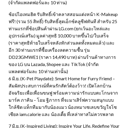
(จำกัดแพลตฟอร์มละ 10 ท่าน)
ช้อปไอเทมฮิต รับสิทธิ์เข้าคลาสสอนแต่งหน้า K-Makeup
ฟรี! (รวม 55 สิทธิ์) รับสิทธิ์สุดเอ็กซ์คลูซีฟทันที สำหรับ 25
ท่านแรกที่ช้อปสินค้าผ่าน LG.com (ยกเว้นอะไหล่และ
อุปกรณ์เสริม) มูลค่าสุทธิ 10,000 บาทขึ้นไป/ใบเสร็จ
(ราคาสุทธิท้ายใบเสร็จหลังหักส่วนลดทั้งหมดแล้ว) และ
อีก 30 ท่านแรกที่ซื้อเครื่องลดความชื้น รุ่น
DD23GMWE1 (ราคา 14,490 บาท) ผ่านร้านค้าทางการ
ของ LG บน Lazada, Shopee และ TikTok (จำกัด
แพลตฟอร์มละ 10 ท่านเท่านั้น)
6 มิ.ย. (K-Pet Playdate): Smart Home for Furry Friend –
สัมผัสประสบการณ์ที่คนรักสัตว์ต้องว้าว! เปิดโลกบ้าน
อัจฉริยะเพื่อเพื่อนขนฟู พร้อมความน่ารักแบบตะโกนจาก
มาร์ค ภาคิน – โอม ฐิภากร ที่จะมาเสิร์ฟความสนุกแบบ
ใกล้ชิด แท็กทีมมากับน้องแมว น้องหมาเซเลบขวัญใจโซ
เชียล iam.calorie และ น้องเตี้ย ที่เหล่าทาสไม่ควรพลาด
7 มิ.ย. (K-Inspired Living): Inspire Your Life, Redefine Your