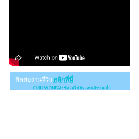
ติดต่องานรีวิว
คลิกที่นี่
CHILLWONPAI : ชิลวนไป by แพนด้าบวมน้ำ