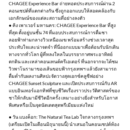
CHAGEE Experience Bar ถ่ายทอดประสบการณ์ผ่าน 2
คอนเซปต์ที่แตกต่างกัน ซึ่งถูกออกแบบให้สอดคล้องกับ
เอกลักษณ์ของแต่ละสถานที่อย่างลงตัว
● คิง เพาเวอร์ มหานคร: CHAGEE Experience Bar ที่สูง
ที่สุด ตั้งอยู่บนชั้น 74 ที่มอบประสบการณ์การดื่มชา
ลอยฟ้าท่ามกลางวิวเหนือเมฆ พร้อมสร้างช่วงเวลาสุด
ประทับใจและน่าจดจำ ที่นี่ออกแบบมาเพื่อต้อนรับนักเดิน
ทางจากทั่วโลก ผู้ที่หลงใหลในบรรยากาศพระอาทิตย์
ตกดิน และเหล่าคอนเทนต์ครีเอเตอร์ ที่นอกจากจะได้ชม
วิวพาโนรามาของเส้นขอบฟ้ากรุงเทพฯ แล้วยังสามารถ
ดื่มด่ำกับผลงานศิลปะจัดวางสุดเอกซ์คลูซีฟอย่าง
CHAGEE Sunset Sculpture และเปิดประสบการณ์กับ AR
แบบอินเทอร์แอกทิฟที่ชุบชีวิตเรื่องราวประวัติศาสตร์ของ
ชาให้กลับมามีชีวิตอีกครั้ง เหมาะอย่างยิ่งสำหรับโอกาส
พิเศษหรือเป็นจุดนัดเดตสุดพรีเมียมแห่งใหม่
● วัน แบงค็อก: The Natural Tea Lab ใจกลางกรุงเทพฯ
(เตรียมเปิดในเดือนมิถุนายนนี้) นำเสนอในคอนเซปต์ห้อง