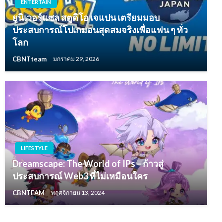
ENTERTAIN
ยูนิเวอร์แซล สตูดิโอ เจแปน เตรียมมอบ
ประสบการณ์โปเกมอนสุดสมจริงเพื่อแฟน ๆ ทั่ว
โลก
CBNTteam
มกราคม 29, 2026
LIFESTYLE
Dreamscape: The World of IPs – ก้าวสู่
ประสบการณ์ Web3 ที่ไม่เหมือนใคร
CBNTEAM
พฤศจิกายน 13, 2024