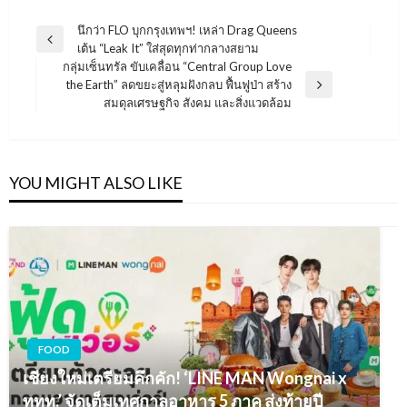
แนะแนว
นึกว่า FLO บุกกรุงเทพฯ! เหล่า Drag Queens
Previous
เต้น “Leak It” ใส่สุดทุกท่ากลางสยาม
เรื่อง
Post
กลุ่มเซ็นทรัล ขับเคลื่อน “Central Group Love
the Earth” ลดขยะสู่หลุมฝังกลบ ฟื้นฟูป่า สร้าง
Next
สมดุลเศรษฐกิจ สังคม และสิ่งแวดล้อม
Post
YOU MIGHT ALSO LIKE
FOOD
เชียงใหม่เตรียมคึกคัก! ‘LINE MAN Wongnai x
ททท.’ จัดเต็มเทศกาลอาหาร 5 ภาค ส่งท้ายปี