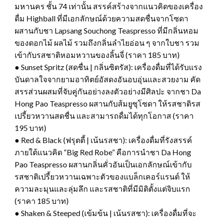
มหานคร ชั้น 74 เท่านั้น สรรค์สร้างจากแนวคิดของเครื่อง
ดื่ม Highball ที่มีเอกลักษณ์ด้วยความสดชื่นจากโซดา
ผสานกับชา Lapsang Souchong Teaspresso ที่มีกลิ่นหอม
ของดอกไม้ ผลไม้ รวมถึงกลิ่นลำไยอ่อน ๆ จากใบชา รวม
เข้ากับรสชาติหอมหวานของลิ้นจี่ (ราคา 185 บาท)
● Sunset Spritz (สดชื่น | กลิ่นซิตรัส): เครื่องดื่มที่ได้รับแรง
บันดาลใจจากยามอาทิตย์อัสดงอันอบอุ่นและสวยงาม คัด
สรรส่วนผสมที่จับคู่กันอย่างลงตัวอย่างมีศิลปะ จากชา Da
Hong Pao Teaspresso ผสานกับส้มยูซุโซดา ให้รสชาติรส
เปรี้ยวหวานสดชื่น และสามารถดื่มได้ทุกโอกาส (ราคา
195 บาท)
● Red & Black (ฟรุตตี้ | เน้นรสชา): เครื่องดื่มที่รังสรรค์
ภายใต้แนวคิด “Big Red Robe” คือการนำชา Da Hong
Pao Teaspresso ผสานกลิ่นคั่วอันเป็นเอกลักษณ์เข้ากับ
รสชาติเปรี้ยวหวานเฉพาะตัวของแบล็กเคอร์แรนต์ ให้
ความละมุนและลุ่มลึก และรสชาติที่มีมิติตั้งแต่จิบแรก
(ราคา 185 บาท)
● Shaken & Steeped (เข้มข้น | เน้นรสชา): เครื่องดื่มที่จะ