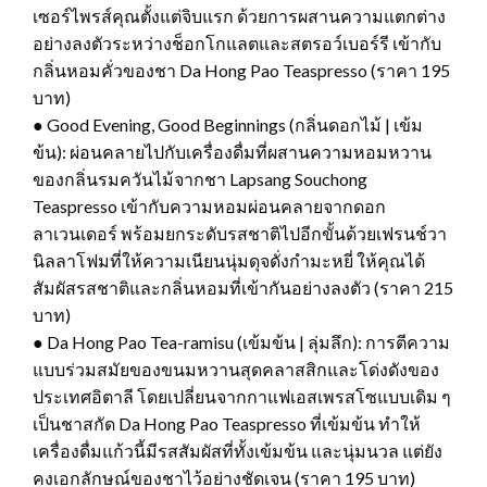
เซอร์ไพรส์คุณตั้งแต่จิบแรก ด้วยการผสานความแตกต่าง
อย่างลงตัวระหว่างช็อกโกแลตและสตรอว์เบอร์รี เข้ากับ
กลิ่นหอมคั่วของชา Da Hong Pao Teaspresso (ราคา 195
บาท)
● Good Evening, Good Beginnings (กลิ่นดอกไม้ | เข้ม
ข้น): ผ่อนคลายไปกับเครื่องดื่มที่ผสานความหอมหวาน
ของกลิ่นรมควันไม้จากชา Lapsang Souchong
Teaspresso เข้ากับความหอมผ่อนคลายจากดอก
ลาเวนเดอร์ พร้อมยกระดับรสชาติไปอีกขั้นด้วยเฟรนช์วา
นิลลาโฟมที่ให้ความเนียนนุ่มดุจดั่งกำมะหยี่ ให้คุณได้
สัมผัสรสชาติและกลิ่นหอมที่เข้ากันอย่างลงตัว (ราคา 215
บาท)
● Da Hong Pao Tea-ramisu (เข้มข้น | ลุ่มลึก): การตีความ
แบบร่วมสมัยของขนมหวานสุดคลาสสิกและโด่งดังของ
ประเทศอิตาลี โดยเปลี่ยนจากกาแฟเอสเพรสโซแบบเดิม ๆ
เป็นชาสกัด Da Hong Pao Teaspresso ที่เข้มข้น ทำให้
เครื่องดื่มแก้วนี้มีรสสัมผัสที่ทั้งเข้มข้น และนุ่มนวล แต่ยัง
คงเอกลักษณ์ของชาไว้อย่างชัดเจน (ราคา 195 บาท)