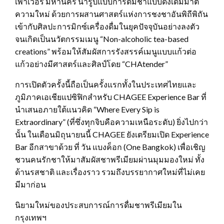
เพาเวอร์ มหานคร นำรูปแบบการดื่มชาแบบดั้งเดิมมาตี
ความใหม่ ด้วยการผสานศาสตร์แห่งการชงชาอันพิถีพิถัน
เข้ากับศิลปะการมิกซ์เครื่องดื่มในยุคปัจจุบันอย่างลงตัว
จนเกิดเป็นนวัตกรรมเมนู “Non-alcoholic tea-based
creations” พร้อมให้สัมผัสการรังสรรค์เมนูแบบแก้วต่อ
แก้วอย่างมีศาสตร์และศิลป์โดย “CHAtender”
การเปิดตัวครั้งนี้ถือเป็นครั้งแรกทั้งในประเทศไทยและ
ภูมิภาคเอเชียแปซิฟิกสำหรับ CHAGEE Experience Bar ที่
นำเสนอภายใต้แนวคิด “Where Every Sip is
Extraordinary” (ที่ซึ่งทุกจิบคือความเหนือระดับ) ยิ่งไปกว่า
นั้น ในเดือนมิถุนายนนี้ CHAGEE ยังเตรียมเปิด Experience
Bar อีกสาขาด้วย ที่ วัน แบงค็อก (One Bangkok) เพื่อเชิญ
ชวนคนรักชาให้มาสัมผัสชาพรีเมียมผ่านมุมมองใหม่ ทั้ง
ด้านรสชาติ และเรื่องราว รวมถึงบรรยากาศใหม่ที่ไม่เคย
มีมาก่อน
นิยามใหม่ของประสบการณ์การดื่มชาพรีเมียมใน
กรุงเทพฯ