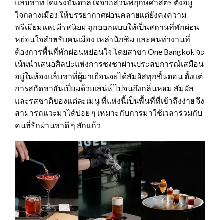
แล็บชาที่ได้แรงบันดาลใจจากสวนพฤกษศาสตร์ ตั้งอยู่
ใจกลางเมือง ให้บรรยากาศผ่อนคลายแต่ยังคงความ
พรีเมียมและมีรสนิยม ถูกออกแบบให้เป็นสถานที่พักผ่อน
หย่อนใจสำหรับคนเมือง เหล่านักชิม และคนทำงานที่
ต้องการพื้นที่พักผ่อนหย่อนใจ โดยสาขา One Bangkok จะ
เน้นนำเสนอศิลปะแห่งการชงชาผ่านประสบการณ์เสมือน
อยู่ในห้องแล็บชาที่ผู้มาเยือนจะได้สัมผัสทุกขั้นตอน ตั้งแต่
การสกัดชาอันเปี่ยมด้วยเสน่ห์ ไปจนถึงกลิ่นหอม สัมผัส
และรสชาติของแต่ละเมนู ที่แห่งนี้เป็นพื้นที่ที่เข้าถึงง่าย จึง
สามารถแวะมาได้บ่อย ๆ เหมาะกับการมาใช้เวลาร่วมกับ
คนที่รักผ่านชาดี ๆ สักแก้ว