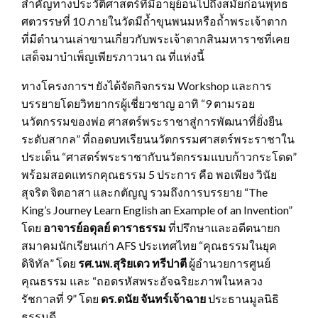
สำคัญทางประวัติศาสตร์ที่มีอายุย้อนไปถึงสมัยก่อนพุทธ
ศตวรรษที่ 10 ภายในวัดมีถ้ำขุนพนมหรือถ้ำพระเจ้าตาก
ที่มีตำนานเล่าขานเกี่ยวกับพระเจ้าตากสินมหาราชที่เคย
เสด็จมาบำเพ็ญเพียรภาวนา ณ ที่แห่งนี้
ทางโครงการฯ ยังได้จัดกิจกรรม Workshop และการ
บรรยายโดยวิทยากรผู้เชี่ยวชาญ อาทิ “9 ตามรอย
นวัตกรรมของพ่อ ศาสตร์พระราชาสู่การพัฒนาที่ยั่งยืน
ระดับสากล” ที่ถอดบทเรียนนวัตกรรมศาสตร์พระราชาใน
ประเด็น “ศาสตร์พระราชากับนวัตกรรมแบบก้าวกระโดด”
พร้อมสอดแทรกคุณธรรม 5 ประการ คือ พอเพียง วินัย
สุจริต จิตอาสา และกตัญญู รวมถึงการบรรยาย “The
King’s Journey Learn English an Example of an Invention”
โดย
อาจารย์อดุลย์ ดาราธรรม
ที่ปรึกษาและอดีตนายก
สมาคมนักเรียนเก่า AFS ประเทศไทย “คุณธรรมในยุค
ดิจิทัล” โดย
รศ.นพ.สุริยเดว ทรีปาตี
ผู้อำนวยการศูนย์
คุณธรรม และ “ถอดรหัสพระอัจฉริยะภาพในหลวง
รัชกาลที่ 9” โดย
ดร.ดนัย จันทร์เจ้าฉาย
ประธานมูลนิธิ
ธรรมดี