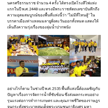
นครศรีธรรมราช จำนวน 4 ครั้ง ได้ทรงเปิดโรงสีไฟแห่ง
แรกในปี พ.ศ. 2448 และทรงมีพระราชหัตถเลขาบันทึกถึง
ความอุดมสมบูรณ์ของพื้นที่แห่งนี้ว่า “ไม่มีที่ไหนสู้” ใน
บรรดาเมืองท่าแหลมมลายูฝั่งตะวันออกทั้งหมด แสดงให้
เห็นถึงความรุ่งเรื่องของลุ่มน้ำปากพนัง
อย่างไรก็ตาม ในช่วงปี พ.ศ. 2535 พื้นที่แห่งนี้ต้องเผชิญกับ
ปัญหาเรื่องการจัดการน้ำที่ซับซ้อน ซึ่งส่งผลกระทบอย่าง
รุนแรงต่อการทำการเกษตร และคุณภาพชีวิตของราษฎร
จนกระทั่งพระบาทสมเด็จพระบรมชนกาธิเบศร มหา