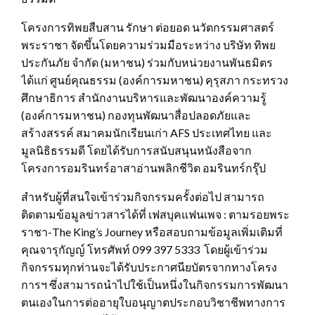
โครงการทิพยสืบสาน รักษา ต่อยอด นวัตกรรมศาสตร์
พระราชา จัดขึ้นโดยความร่วมมือระหว่าง บริษัท ทิพย
ประกันภัย จำกัด (มหาชน) ร่วมกับหน่วยงานพันธมิตร
ได้แก่ ศูนย์คุณธรรม (องค์การมหาชน) คุรุสภา กระทรวง
ศึกษาธิการ สำนักงานบริหารและพัฒนาองค์ความรู้
(องค์การมหาชน) กองทุนพัฒนาสื่อปลอดภัยและ
สร้างสรรค์ สมาคมนักเรียนเก่า AFS ประเทศไทย และ
มูลนิธิธรรมดี โดยได้รับการสนับสนุนหนังสือจาก
โครงการอมรินทร์อาสาอ่านพลิกชีวิต อมรินทร์กรุ๊ป
สำหรับผู้ที่สนใจเข้าร่วมกิจกรรมครั้งต่อไป สามารถ
ติดตามข้อมูลข่าวสารได้ที่ เฟสบุคแฟนเพจ : ตามรอยพระ
ราชา-The King’s Journey หรือสอบถามข้อมูลเพิ่มเติมที่
คุณจารุกัญญ์ โทรศัพท์ 099 397 5333 โดยผู้เข้าร่วม
กิจกรรมทุกท่านจะได้รับประกาศนียบัตรจากทางโครง
การฯ ซึ่งสามารถนำไปใช้เป็นหนึ่งในกิจกรรมการพัฒนา
ตนเองในการต่ออายุใบอนุญาตประกอบวิชาชีพทางการ