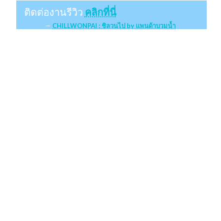
ติดต่องานรีวิว
คลิกที่นี่
CHILLWONPAI : ชิลวนไป by แพนด้าบวมน้ำ