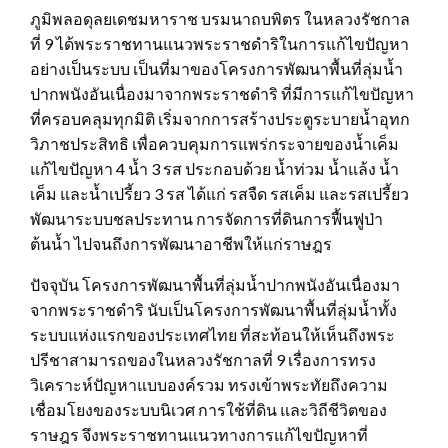
ภูมิพลอดุลยเดชมหาราช บรมนาถบพิตร ในหลวงรัชกาล
ที่ 9 ได้พระราชทานแนวพระราชดำริในการแก้ไขปัญหา
อย่างเป็นระบบ เป็นที่มาของโครงการพัฒนาพื้นที่ลุ่มน้ำ
ปากพนังอันเนื่องมาจากพระราชดำริ ที่มีการแก้ไขปัญหา
ที่ครอบคลุมทุกมิติ เริ่มจากการสร้างประตูระบายน้ำอุทก
วิภาชประสิทธิ เพื่อควบคุมการแพร่กระจายของน้ำเค็ม
แก้ไขปัญหา 4 น้ำ 3 รส ประกอบด้วย น้ำท่วม น้ำแล้ง น้ำ
เค็ม และน้ำเปรี้ยว 3 รส ได้แก่ รสจืด รสเค็ม และรสเปรี้ยว
พัฒนาระบบชลประทาน การจัดการที่ดินการฟื้นฟูป่า
ต้นน้ำ ไปจนถึงการพัฒนาอาชีพให้แก่ราษฎร
ปัจจุบัน โครงการพัฒนาพื้นที่ลุ่มน้ำปากพนังอันเนื่องมา
จากพระราชดำริ นับเป็นโครงการพัฒนาพื้นที่ลุ่มน้ำทั้ง
ระบบแห่งแรกของประเทศไทย ที่สะท้อนให้เห็นถึงพระ
ปรีชาสามารถของในหลวงรัชกาลที่ 9 เรื่องการทรง
วิเคราะห์ปัญหาแบบองค์รวม ทรงเข้าพระทัยถึงความ
เชื่อมโยงของระบบนิเวศ การใช้ที่ดิน และวิถีชีวิตของ
ราษฎร จึงพระราชทานแนวทางการแก้ไขปัญหาที่