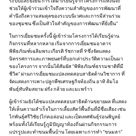
ระบบและยั่งยืน การได้มาเรียนรู้จากโครงการแห่งนี้จะ
ช่วยให้ผู้เข้าร่วมเข้าใจถึงความสำคัญของการพัฒนาที่
คำนึงถึงความสมดุลของระบบนิเวศและการมีส่วนร่วม
ของชุมชน ซึ่งเป็นหัวใจสำคัญของการพัฒนาที่ยั่งยืน”
ในการเยี่ยมชมครั้งนี้ ผู้เข้าร่วมโครงการได้เรียนรู้ผ่าน
กิจกรรมที่หลากหลาย เริ่มจากการเยี่ยมชมอาคาร
พิพิธภัณฑ์เฉลิมพระเกียรติ รัชกาลที่ 9 ซึ่งจัดแสดง
นิทรรศการและภาพยนตร์ที่บอกเล่าประวัติความเป็นมา
ของโครงการ จากนั้นได้สัมผัส “พิพิธภัณฑ์ธรรมชาติที่มี
ชีวิต” ผ่านการเยี่ยมชมแปลงทดสอบสาธิตด้านวิชาการ ที่
จัดแสดงการเพาะปลูกพืชเศรษฐกิจท้องถิ่น อาทิ ส้มโอ
พันธุ์ทับทิมสยาม ฝรั่ง กล้วย และมะพร้าว
ผู้เข้าร่วมยังได้ชมแปลงทดสอบสาธิตด้านขยายผล ที่แสดง
ให้เห็นความสำเร็จในการเลี้ยงสัตว์พื้นถิ่นที่มีชื่อเสียง เช่น
ไก่พันธุ์ศรีวิชัย (ไก่คอล่อน) และเป็ดเทศพันธุ์ร่อนพิบูลย์
พร้อมทั้งได้เรียนรู้ภูมิปัญญาท้องถิ่นผ่านกิจกรรมการ
แปรรูปและทำขนมพื้นบ้าน โดยเฉพาะการทำ “ขนมลา”