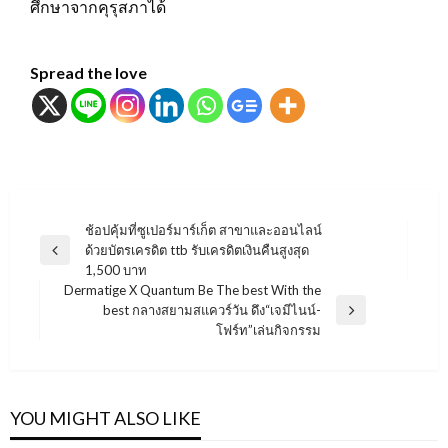
ศึกษาจากคุรุสภาได้
Spread the love
แนะแนว
ช้อปคุ้มที่ซูเปอร์มาร์เก็ต สาขาและออนไลน์
ด้วยบัตรเครดิต ttb รับเครดิตเงินคืนสูงสุด
เรื่อง
Previous
1,500 บาท
Post
Dermatige X Quantum Be The best With the
best กลางสยามสแควร์วัน ดึง“เจมีไนน์-
Next
โฟร์ท”เล่นกิจกรรม
Post
YOU MIGHT ALSO LIKE