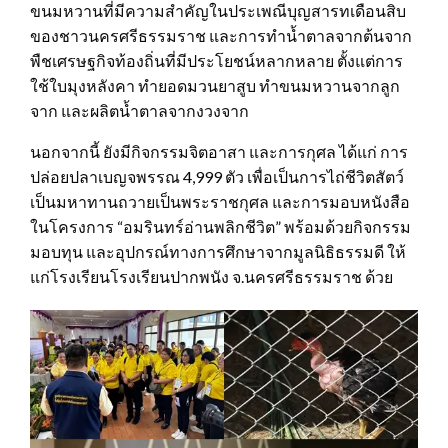
ขนมหวานที่มีความสำคัญในประเพณีบุญสารทเดือนสิบ
ของชาวนครศรีธรรมราช และการทำน้ำตาลจากต้นจาก
พืชเศรษฐกิจท้องถิ่นที่มีประโยชน์หลากหลาย ตั้งแต่การ
ใช้ใบมุงหลังคา ทำยอดมวนยาสูบ ทำขนมหวานจากลูก
จาก และผลิตน้ำตาลจากงวงจาก
นอกจากนี้ ยังมีกิจกรรมจิตอาสา และการกุศล ได้แก่ การ
ปล่อยปลาเบญจพรรณ 4,999 ตัว เพื่อเป็นการไถ่ชีวิตสัตว์
เป็นมหาทานถวายเป็นพระราชกุศล และการมอบหนังสือ
ในโครงการ “อมรินทร์อ่านพลิกชีวิต” พร้อมด้วยกิจกรรม
มอบทุน และอุปกรณ์ทางการศึกษาจากมูลนิธิธรรมดี ให้
แก่โรงเรียนโรงเรียนปากพนัง จ.นครศรีธรรมราช ด้วย