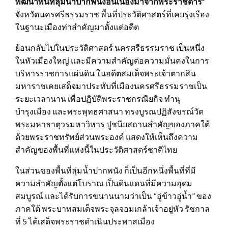
พัฒนาพื้นที่ลุ่มน้ำ
ปากพนังอันเนื่องมาจากพระราชดำริ”
จังหวัดนครศรีธรรมราช พื้นที่ประวัติศาสตร์ที่เคยรุ่งเรือง
ในฐานะเมืองท่าสำคัญมาตั้งแต่อดีต
ย้อนกลับไปในประวัติศาสตร์ นครศรีธรรมราช เป็นหนึ่ง
ในหัวเมืองใหญ่ และมีความสำคัญต่อความมั่นคงในการ
บริหารราชการแผ่นดิน ในอดีตสมเด็จพระเจ้าตากสิน
มหาราชเคยเสด็จมาประทับที่เมืองนครศรีธรรมราชเป็น
ระยะเวลานาน เพื่อปฏิบัติพระราชกรณียกิจ ทำนุ
บำรุงเมือง และพระพุทธศาสนา ทรงบูรณปฏิสังขรณ์วัด
พระมหาธาตุวรมหาวิหาร ปูชนียสถานสำคัญของภาคใต้
ด้วยพระราชทรัพย์ส่วนพระองค์ แสดงให้เห็นถึงความ
สำคัญของพื้นที่แห่งนี้ในประวัติศาสตร์ชาติไทย
ในส่วนของพื้นที่ลุ่มน้ำปากพนัง ก็เป็นอีกหนึ่งพื้นที่ที่มี
ความสำคัญตั้งแต่โบราณ เป็นดินแดนที่มีความอุดม
สมบูรณ์ และได้รับการขนานนามว่าเป็น “อู่ข้าวอู่น้ำ” ของ
ภาคใต้ พระบาทสมเด็จพระจุลจอมเกล้าเจ้าอยู่หัว รัชกาล
ที่ 5 ได้เสด็จพระราชดำเนินประพาสเมือง