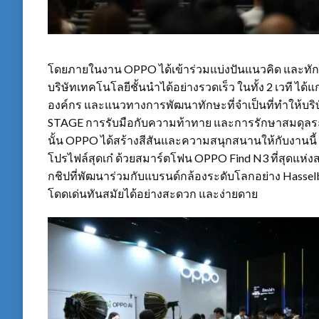
โดยภายในงาน
OPPO
ได้เข้าร่วมแบ่งปันแนวคิด และทั
บริษัทเทคโนโลยีชั้นนำได้อย่างรวดเร็ว ในทั้ง
2
เวที ได้แ
องค์กร และแนวทางการพัฒนาทักษะที่จำเป็นที่ทำให้บร
STAGE
การรับมือกับความท้าทาย และการรักษาสมดุลระหว
นั้น
OPPO
ได้สร้างสีสันและความสนุกสนานให้กับงานนี้ 
โปรไฟล์สุดเก๋ ด้วยสมาร์ตโฟน
OPPO Find N3
ที่สุดแห
กชิปที่พัฒนาร่วมกับแบรนด์กล้องระดับโลกอย่าง
Hassel
โดดเด่นทันสมัยได้อย่างสะดวก และง่ายดาย