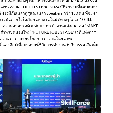
ษะในด้านต่างๆ เพื่อให้ก้าวทันกับความเปลี่ยนแปลง รวม
ในงาน
WORK LIFE FESTIVAL 2024
มีกิจกรรมที่ตอบสนอง
่
4
เวทีกับเหล่ากูรูและเหล่า
Speakers
กว่า
150
คน ที่จะมา
งบันดาลใจให้กับคนทำงานในมิติต่างๆ ได้แก่
“SKILL
่อพัฒนาความสามารถด้วยทักษะการทำงานแห่งอนาคต
“MAKE
สำหรับคนรุ่นใหม่
“FUTURE JOBS STAGE”
เวทีแห่งการ
และความท้าทายของโลกการทำงานในอนาคต
์ และศิลป์เพื่อบาลานซ์ชีวิตการทำงานกับกิจกรรมเติมเต็ม