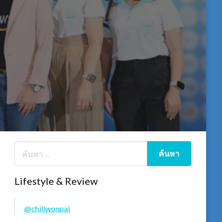
Lifestyle & Review
@chillwonpai