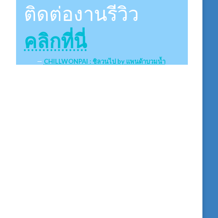
ติดต่องานรีวิว
คลิกที่นี่
CHILLWONPAI : ชิลวนไป by แพนด้าบวมน้ำ