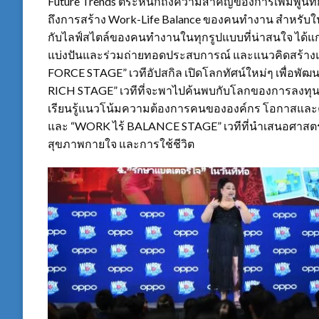
Future Trends
ตระหนักถึงความสำคัญของการเพิ่มพูนทัก
ถึงการสร้าง
Work-Life Balance
ของคนทำงาน สำหรับ
กับไลฟ์สไตล์ของคนทำงานในทุกรูปแบบที่น่าสนใจ ได้แก
แบ่งปันและร่วมถ่ายทอดประสบการณ์ และแนวคิดสร้างแร
FORCE STAGE”
เวทีอัปสกิล เปิดโลกทัศน์ใหม่ๆ เพื
RICH STAGE”
เวทีที่จะพาไปค้นพบกับโลกของการลงทุน
เรียนรู้แนวโน้มความต้องการคนขององค์กร โอกาส
และ
“WORK
ไร้
BALANCE STAGE”
เวทีที่นำเสนอศาสตร
สุขภาพกายใจ และการใช้ชีวิต