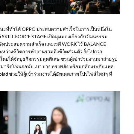
กษะที่ทำให้
OPPO
ประสบความสำเร็จในการเป็นหนึ่งใน
ก่
SKILL FORCE STAGE
เปิดมุมมองเกี่ยวกับวัฒนธรรม
ิษัทประสบความสำเร็จ และเวที
WORK
ไร้
BALANCE
่างชีวิตการทำงานรวมถึงชีวิตส่วนตัว ยิ่งไปกว่า
โดยได้จัดบูธกิจกรรมสุดพิเศษ ชวนผู้เข้าร่วมงานมาถ่ายรูป
่งสมาร์ตโฟนจอพับ เบา บาง ทรงพลัง พร้อมกล้องระดับแฟล
blad
ช่วยให้ผู้เข้าร่วมงานได้อัพเดทภาพโปรไฟล์ใหม่ๆ ที่