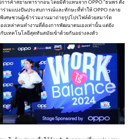
ย์การค้าสยามพารากอน โดยมีตัวแทนจาก
OPPO “
ธนพร ตั้ง
าร่วมแบ่งปันประสบการณ์และทักษะที่ทำให้
OPPO
กลาย
สุดพิเศษชวนผู้เข้าร่วมงานมาถ่ายรูปโปรไฟล์ด้วยสมาร์ต
วของเหล่าคนทำงานที่ต้องการพัฒนาตนเองเท่านั้น แต่ยัง
บเทคโนโลยีสุดทันสมัยเข้าด้วยกันอย่างลงตัว