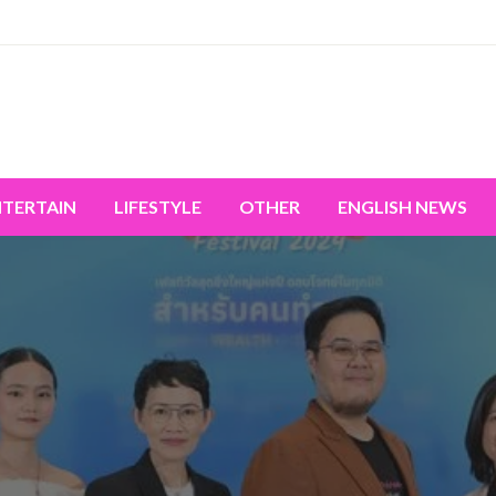
miss the world's movement.
NTERTAIN
LIFESTYLE
OTHER
ENGLISH NEWS