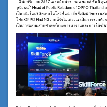
– 3
พฤศจิกายน
2567
ณ รอยัล พารากอน ฮอลล์ ชั้น
5
ศูน
วุฒิเวศม์
” Head of Public Relations of OPPO Thailand
ม
เป็นหนึ่งในบริษัทเทคโนโลยีชั้นนำ อีกทั้งยังมีกิจกรรม
โฟน
OPPO Find N3
งานนี้จึงไม่เพียงแต่เป็นการรวมตั
เป็นการผสมผสานศาสตร์แห่งการทำงานและการใช้ชีวิตกั