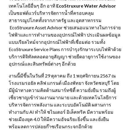
เทคโนโลยีอื่นๆ อีก อาทิ
EcoStruxure Water Advisor
เป็นซอฟต์แวร์บริหารจัดการน้ำที่ครอบคลุม
สาธารณูปโภคทั้งจากภาครัฐ และอุตสาหกรรม
EcoStruxure Asset Advisor ช่วยเสนอแนวทางในการจ่าย
ไฟฟ้าและการทำงานของอุปกรณ์ไฟฟ้า ประเมินผลข้อมูล
แบบเรียลไทม์จากอุปกรณ์ไฟฟ้าที่เชื่อมต่อ รวมทั้ง
EcoStruxure Service Plans การบำรุงรักษาระบบไฟฟ้าด้วย
บริการดิจิทัลตลอดอายุสัญญา ช่วยยืดอายุการใช้งานของ
อุปกรณ์และสินทรัพย์ต่างๆ อีกด้วย
งานนี้มีขึ้นในวันที่ 29 ตุลาคม ถึง 1 พฤศจิกายน 2567 ณ
โรงแรมรอยัล คลิฟ แกรนด์ เมืองพัทยา จังหวัดชลบุรี โดย
มีผู้นำทางความคิดด้านสมาร์ทซิตี้ ความยั่งยืน รวมถึงผู้
เชี่ยวชาญเข้าร่วมงานมากมาย และด้วยเทคโนโลยีการ
บริหารจัดการพลังงาน และระบบอัตโนมัติ ผสานการ
ทำงานกับ AI ทำให้ ชไนเดอร์ อิเล็คทริค มีความพร้อม
ช่วยเมืองยุค 4.0 ให้มีความอัจฉริยะยิ่งขึ้น และยั่งยืน
พร้อมลดการปล่อยก๊าซเรือนกระจกอีกด้วย