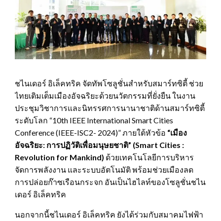
ชไนเดอร์ อิเล็คทริค จัดทัพโซลูชั่นสำหรับสมาร์ทซิตี้ ช่วย
ไทยเติมเต็มเมืองอัจฉริยะด้วยนวัตกรรมที่ยั่งยืน ในงาน
ประชุมวิชาการและนิทรรศการนานาชาติด้านสมาร์ทซิตี้
ระดับโลก “10th IEEE International Smart Cities
Conference (IEEE-ISC2- 2024)” ภายใต้หัวข้อ
“เมือง
อัจฉริยะ: การปฏิวัติเพื่อมนุษยชาติ” (
Smart Cities :
Revolution for Mankind)
ด้วยเทคโนโลยีการบริหาร
จัดการพลังงาน และระบบอัตโนมัติ พร้อมช่วยเมืองลด
การปล่อยก๊าซเรือนกระจก อันเป็นไฮไลท์ของโซลูชั่นชไน
เดอร์ อิเล็คทริค
นอกจากนี้ชไนเดอร์ อิเล็คทริค ยังได้ร่วมกับสมาคมไฟฟ้า