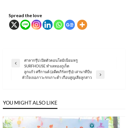
Spread the love
แนะแนว
ศาลากรุ๊ป เปิดตัวคอนโดมิเนียมหรู
Previous
SURFHOUSE ทำเลทองภูเก็ต
เรื่อง
Post
ลูกแก้ว ศรีกานต์ (อดีตเกิร์ลกรุ๊ป) เล่านาทีบีบ
Next
หัวใจเจอภาวะรกเกาะต่ำ เกือบสูญเสียลูกสาว
Post
YOU MIGHT ALSO LIKE