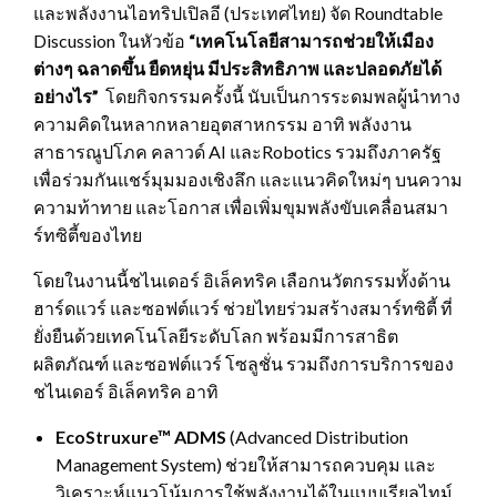
และพลังงานไอทริปเปิลอี (ประเทศไทย) จัด Roundtable
Discussion ในหัวข้อ
“
เทคโนโลยีสามารถช่วยให้เมือง
ต่างๆ ฉลาดขึ้น ยืดหยุ่น มีประสิทธิภาพ และปลอดภัยได้
อย่างไร”
โดยกิจกรรมครั้งนี้ นับเป็นการระดมพลผู้นำทาง
ความคิดในหลากหลายอุตสาหกรรม อาทิ พลังงาน
สาธารณูปโภค คลาวด์ AI และRobotics รวมถึงภาครัฐ
เพื่อร่วมกันแชร์มุมมองเชิงลึก และแนวคิดใหม่ๆ บนความ
ความท้าทาย และโอกาส เพื่อเพิ่มขุมพลังขับเคลื่อนสมา
ร์ทซิตี้ของไทย
โดยในงานนี้ชไนเดอร์ อิเล็คทริค เลือกนวัตกรรมทั้งด้าน
ฮาร์ดแวร์ และซอฟต์แวร์ ช่วยไทยร่วมสร้างสมาร์ทซิตี้ ที่
ยั่งยืนด้วยเทคโนโลยีระดับโลก พร้อมมีการสาธิต
ผลิตภัณฑ์ และซอฟต์แวร์ โซลูชั่น รวมถึงการบริการของ
ชไนเดอร์ อิเล็คทริค อาทิ
EcoStruxure™ ADMS
(Advanced Distribution
Management System) ช่วยให้สามารถควบคุม และ
วิเคราะห์แนวโน้มการใช้พลังงานได้ในแบบเรียลไทม์