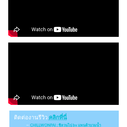
ติดต่องานรีวิว
คลิกที่นี่
CHILLWONPAI : ชิลวนไป by แพนด้าบวมน้ำ