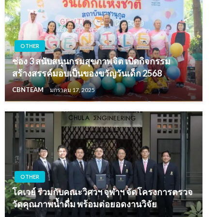
OTHER
ช่อง 3 สนับสนุนกรมสุขภาพจิต เปิดกิจกรรม
สร้างสรรค์มอบเป็นของขวัญวันเด็ก 2568
CBNTEAM
มกราคม 17, 2025
OTHER
โคเวย์ ร่วมกับคณะวิศวฯ จุฬาฯ จัดโครงการตรวจ
วัดคุณภาพน้ำดื่ม พร้อมต่อยอดงานวิจัย