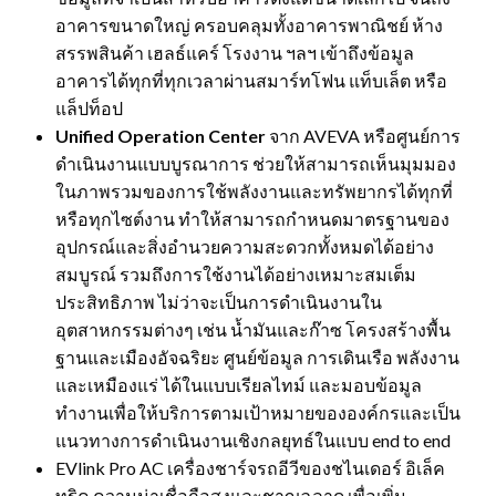
อาคารขนาดใหญ่ ครอบคลุมทั้งอาคารพาณิชย์ ห้าง
สรรพสินค้า เฮลธ์แคร์ โรงงาน ฯลฯ เข้าถึงข้อมูล
อาคารได้ทุกที่ทุกเวลาผ่านสมาร์ทโฟน แท็บเล็ต หรือ
แล็ปท็อป
Unified Operation Center
จาก AVEVA หรือศูนย์การ
ดำเนินงานแบบบูรณาการ ช่วยให้สามารถเห็นมุมมอง
ในภาพรวมของการใช้พลังงานและทรัพยากรได้ทุกที่
หรือทุกไซต์งาน ทำให้สามารถกำหนดมาตรฐานของ
อุปกรณ์และสิ่งอำนวยความสะดวกทั้งหมดได้อย่าง
สมบูรณ์ รวมถึงการใช้งานได้อย่างเหมาะสมเต็ม
ประสิทธิภาพ ไม่ว่าจะเป็นการดำเนินงานใน
อุตสาหกรรมต่างๆ เช่น น้ำมันและก๊าซ โครงสร้างพื้น
ฐานและเมืองอัจฉริยะ ศูนย์ข้อมูล การเดินเรือ พลังงาน
และเหมืองแร่ ได้ในแบบเรียลไทม์ และมอบข้อมูล
ทำงานเพื่อให้บริการตามเป้าหมายขององค์กรและเป็น
แนวทางการดำเนินงานเชิงกลยุทธ์ในแบบ end to end
EVlink Pro AC เครื่องชาร์จรถอีวีของชไนเดอร์ อิเล็ค
ทริค ความน่าเชื่อถือสูงและชาญฉลาด เพื่อเพิ่ม