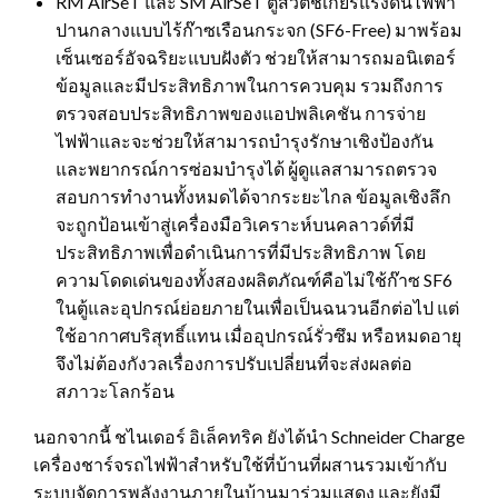
RM AirSeT และ SM AirSeT ตู้สวิตช์เกียร์แรงดันไฟฟ้า
ปานกลางแบบไร้ก๊าซเรือนกระจก (SF6-Free) มาพร้อม
เซ็นเซอร์อัจฉริยะแบบฝังตัว ช่วยให้สามารถมอนิเตอร์
ข้อมูลและมีประสิทธิภาพในการควบคุม รวมถึงการ
ตรวจสอบประสิทธิภาพของแอปพลิเคชัน การจ่าย
ไฟฟ้าและจะช่วยให้สามารถบำรุงรักษาเชิงป้องกัน
และพยากรณ์การซ่อมบำรุงได้ ผู้ดูแลสามารถตรวจ
สอบการทำงานทั้งหมดได้จากระยะไกล ข้อมูลเชิงลึก
จะถูกป้อนเข้าสู่เครื่องมือวิเคราะห์บนคลาวด์ที่มี
ประสิทธิภาพเพื่อดำเนินการที่มีประสิทธิภาพ โดย
ความโดดเด่นของทั้งสองผลิตภัณฑ์คือไม่ใช้ก๊าซ SF6
ในตู้และอุปกรณ์ย่อยภายในเพื่อเป็นฉนวนอีกต่อไป แต่
ใช้อากาศบริสุทธิ์แทน เมื่ออุปกรณ์รั่วซึม หรือหมดอายุ
จึงไม่ต้องกังวลเรื่องการปรับเปลี่ยนที่จะส่งผลต่อ
สภาวะโลกร้อน
นอกจากนี้ ชไนเดอร์ อิเล็คทริค ยังได้นำ Schneider Charge
เครื่องชาร์จรถไฟฟ้าสำหรับใช้ที่บ้านที่ผสานรวมเข้ากับ
ระบบจัดการพลังงานภายในบ้านมาร่วมแสดง และยังมี