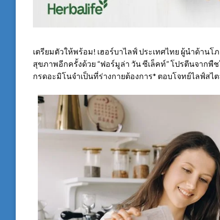
เตรียมตัวให้พร้อม! เฮอร์บาไลฟ์ ประเทศไทย ผู้นำด้าน
สุขภาพอีกครั้งด้วย “ฟอร์มูล่า วัน ซีเล็คท์” โปรตีนจากพื
กรดอะมิโนจำเป็นที่ร่างกายต้องการ* ตอบโจทย์ไลฟ์สไตล