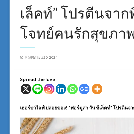
เล็คท์” โปรตีนจาก
โจทย์คนรักสุขภา
Posted
พฤศจิกายน 20, 2024
on
Spread the love
เฮอร์บาไลฟ์ ปล่อยของ! “ฟอร์มูล่า วัน ซีเล็คท์” โปรตี