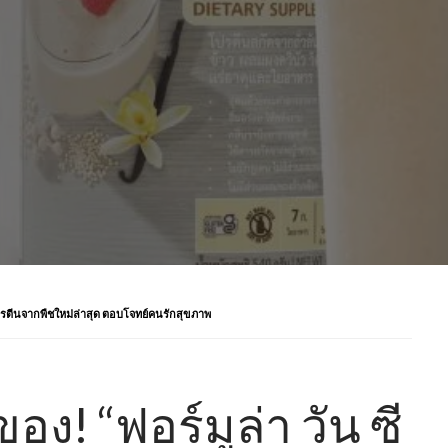
 โปรตีนจากพืชใหม่ล่าสุด ตอบโจทย์คนรักสุขภาพ
อง! “ฟอร์มูล่า วัน ซี