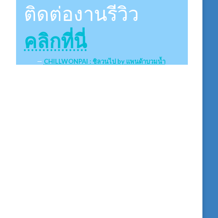
ติดต่องานรีวิว
คลิกที่นี่
CHILLWONPAI : ชิลวนไป by แพนด้าบวมน้ำ