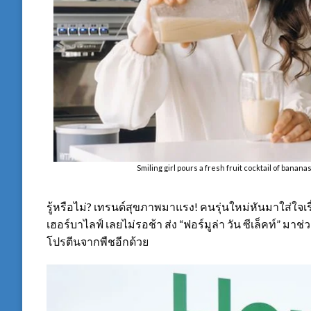
Smiling girl pours a fresh fruit cocktail of banana
รู้หรือไม่? เทรนด์สุขภาพมาแรง! คนรุ่นใหม่หันมาใส่ใจ
เฮอร์บาไลฟ์ เลยไม่รอช้า ส่ง “ฟอร์มูล่า วัน ซีเล็คท์” 
โปรตีนจากพืชอีกด้วย