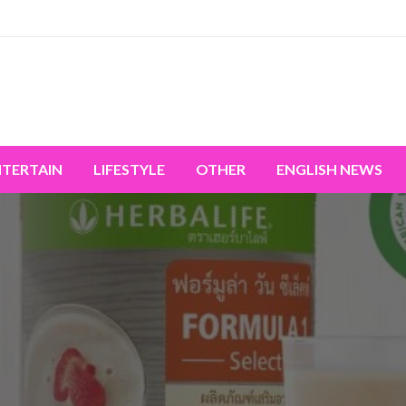
miss the world's movement.
NTERTAIN
LIFESTYLE
OTHER
ENGLISH NEWS