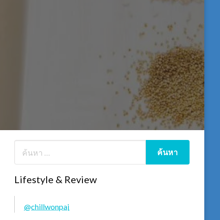
Lifestyle & Review
@chillwonpai