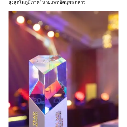
สูงสุดในภูมิภาค” นายแพทย์ตนุพล กล่าว