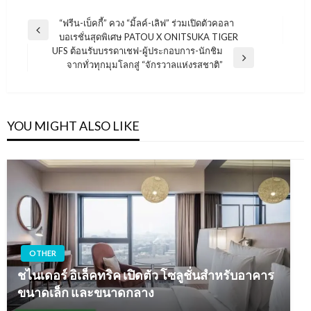
แนะแนว
“ฟรีน-เบ็คกี้” ควง “มิ้ลค์-เลิฟ” ร่วมเปิดตัวคอลา
Previous
บอเรชั่นสุดพิเศษ PATOU X ONITSUKA TIGER
เรื่อง
Post
UFS ต้อนรับบรรดาเชฟ-ผู้ประกอบการ-นักชิม
Next
จากทั่วทุกมุมโลกสู่ “จักรวาลแห่งรสชาติ”
Post
YOU MIGHT ALSO LIKE
OTHER
ชไนเดอร์ อิเล็คทริค เปิดตัว โซลูชั่นสำหรับอาคาร
ขนาดเล็ก และขนาดกลาง