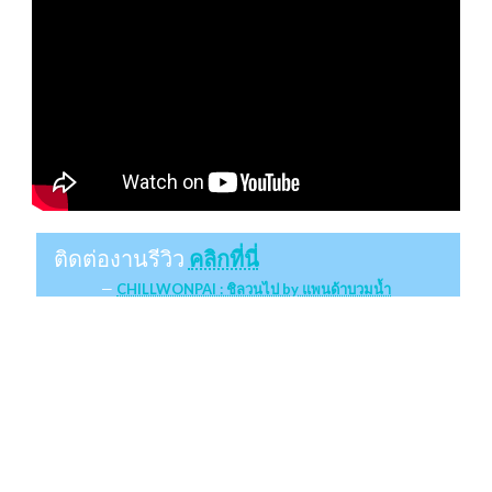
ติดต่องานรีวิว
คลิกที่นี่
CHILLWONPAI : ชิลวนไป by แพนด้าบวมน้ำ