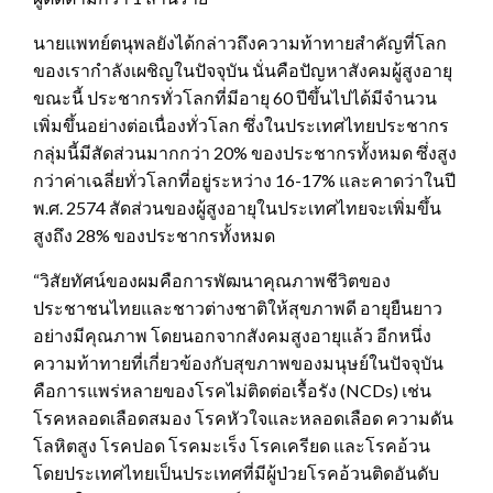
นายแพทย์ตนุพลยังได้กล่าวถึงความท้าทายสำคัญที่โลก
ของเรากำลังเผชิญในปัจจุบัน นั่นคือปัญหาสังคมผู้สูงอายุ
ขณะนี้ ประชากรทั่วโลกที่มีอายุ 60 ปีขึ้นไปได้มีจำนวน
เพิ่มขึ้นอย่างต่อเนื่องทั่วโลก ซึ่งในประเทศไทยประชากร
กลุ่มนี้มีสัดส่วนมากกว่า 20% ของประชากรทั้งหมด ซึ่งสูง
กว่าค่าเฉลี่ยทั่วโลกที่อยู่ระหว่าง 16-17% และคาดว่าในปี
พ.ศ. 2574 สัดส่วนของผู้สูงอายุในประเทศไทยจะเพิ่มขึ้น
สูงถึง 28% ของประชากรทั้งหมด
“วิสัยทัศน์ของผมคือการพัฒนาคุณภาพชีวิตของ
ประชาชนไทยและชาวต่างชาติให้สุขภาพดี อายุยืนยาว
อย่างมีคุณภาพ โดยนอกจากสังคมสูงอายุแล้ว อีกหนึ่ง
ความท้าทายที่เกี่ยวข้องกับสุขภาพของมนุษย์ในปัจจุบัน
คือการแพร่หลายของโรคไม่ติดต่อเรื้อรัง (NCDs) เช่น
โรคหลอดเลือดสมอง โรคหัวใจและหลอดเลือด ความดัน
โลหิตสูง โรคปอด โรคมะเร็ง โรคเครียด และโรคอ้วน
โดยประเทศไทยเป็นประเทศที่มีผู้ป่วยโรคอ้วนติดอันดับ