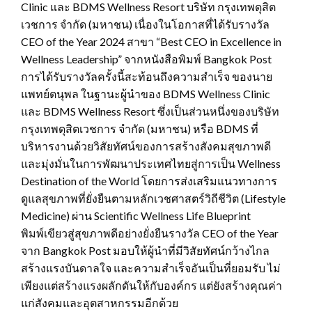
Clinic และ BDMS Wellness Resort บริษัท กรุงเทพดุสิต
เวชการ จำกัด (มหาชน) เนื่องในโอกาสที่ได้รับรางวัล
CEO of the Year 2024 สาขา “Best CEO in Excellence in
Wellness Leadership” จากหนังสือพิมพ์ Bangkok Post
การได้รับรางวัลครั้งนี้สะท้อนถึงความสำเร็จ ของนาย
แพทย์ตนุพล ในฐานะผู้นำของ BDMS Wellness Clinic
และ BDMS Wellness Resort ซึ่งเป็นส่วนหนึ่งของบริษัท
กรุงเทพดุสิตเวชการ จำกัด (มหาชน) หรือ BDMS ที่
บริหารงานด้วยวิสัยทัศน์ของการสร้างสังคมสุขภาพดี
และมุ่งมั่นในการพัฒนาประเทศไทยสู่การเป็น Wellness
Destination of the World โดยการส่งเสริมแนวทางการ
ดูแลสุขภาพที่ยั่งยืนตามหลักเวชศาสตร์วิถีชีวิต (Lifestyle
Medicine) ผ่าน Scientific Wellness Life Blueprint
พิมพ์เขียวสู่สุขภาพดีอย่างยั่งยืนรางวัล CEO of the Year
จาก Bangkok Post มอบให้ผู้นำที่มีวิสัยทัศน์กว้างไกล
สร้างแรงบันดาลใจ และความสำเร็จอันเป็นที่ยอมรับ ไม่
เพียงแต่สร้างแรงผลักดันให้กับองค์กร แต่ยังสร้างคุณค่า
แก่สังคมและอุตสาหกรรมอีกด้วย