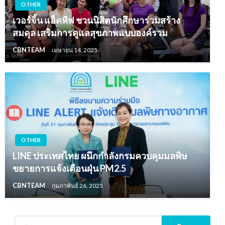
OTHER
เวอร์จิ้น แอ็คทีฟ ชวนนิสิตนักศึกษาร่วมสร้าง
สมดุล เสริมการดูแลสุขภาพแบบองค์รวม
CBNTEAM
เมษายน 14, 2025
OTHER
LINE ประเทศไทย ผนึกกำลังกรมควบคุมมลพิษ
ขยายการแจ้งเตือนฝุ่น PM2.5
CBNTEAM
กุมภาพันธ์ 26, 2025