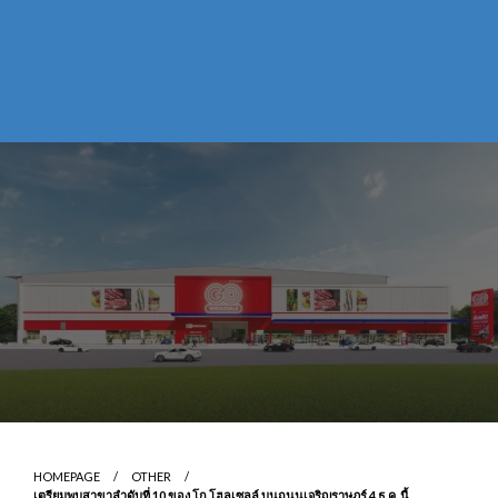
HOMEPAGE
OTHER
เตรียมพบสาขาลำดับที่ 10 ของ โก โฮลเซลล์ บนถนนเจริญราษฎร์ 4 ธ.ค. นี้