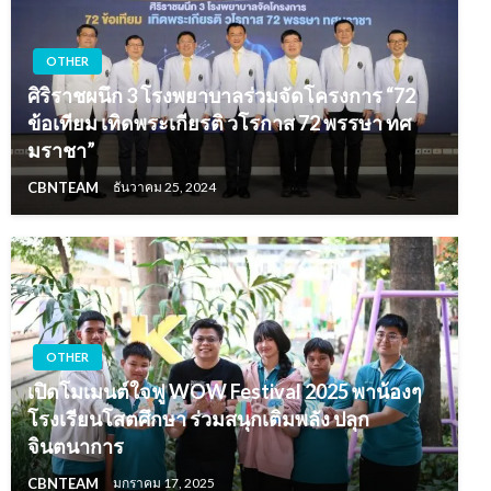
OTHER
ศิริราชผนึก 3 โรงพยาบาลร่วมจัดโครงการ “72
ข้อเทียม เทิดพระเกียรติ วโรกาส 72 พรรษา ทศ
มราชา”
CBNTEAM
ธันวาคม 25, 2024
OTHER
เปิดโมเมนต์ใจฟู WOW Festival 2025 พาน้องๆ
โรงเรียนโสตศึกษา ร่วมสนุกเติมพลัง ปลุก
จินตนาการ
CBNTEAM
มกราคม 17, 2025