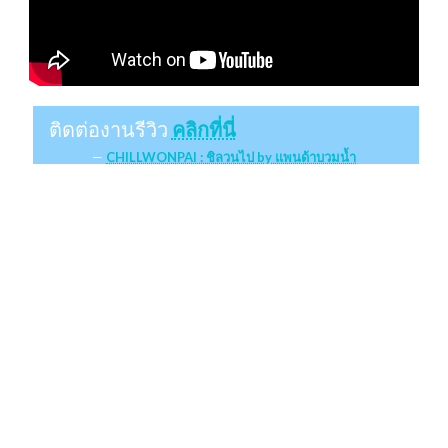
ติดต่องานรีวิว
คลิกที่นี่
CHILLWONPAI : ชิลวนไป by แพนด้าบวมน้ำ