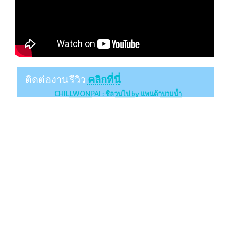
ติดต่องานรีวิว
คลิกที่นี่
CHILLWONPAI : ชิลวนไป by แพนด้าบวมน้ำ