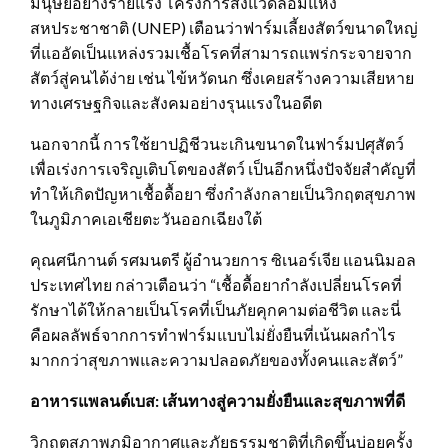
มนุษย์อย่างร้ายแรง โครงการสิ่งแวดล้อมแห่ง
สหประชาชาติ (UNEP) เตือนว่าฟาร์มเลี้ยงสัตว์ขนาดใหญ่
ที่แออัดเป็นแหล่งรวมเชื้อโรคที่สามารถแพร่กระจายจาก
สัตว์สู่คนได้ง่าย เช่น ไข้หวัดนก ซึ่งเคยสร้างความเสียหาย
ทางเศรษฐกิจและสังคมอย่างรุนแรงในอดีต
นอกจากนี้ การใช้ยาปฏิชีวนะเกินขนาดในฟาร์มปศุสัตว์
เพื่อเร่งการเจริญเติบโตของสัตว์ เป็นอีกหนึ่งปัจจัยสำคัญที่
ทำให้เกิดปัญหาเชื้อดื้อยา ซึ่งกำลังกลายเป็นวิกฤตสุขภาพ
ในภูมิภาคเอเชียตะวันออกเฉียงใต้
คุณศนีกานต์ รศมนตรี ผู้อำนวยการ ซิเนอร์เจีย แอนนิมอล
ประเทศไทย กล่าวเตือนว่า “เชื้อดื้อยากำลังเปลี่ยนโรคที่
รักษาได้ให้กลายเป็นโรคที่เป็นภัยคุกคามต่อชีวิต และนี่
คือผลลัพธ์จากการทำฟาร์มแบบไม่ยั่งยืนที่เน้นผลกำไร
มากกว่าสุขภาพและความปลอดภัยของทั้งคนและสัตว์”
อาหารแพลนต์เบส: เส้นทางสู่ความยั่งยืนและสุขภาพที่ดี
วิกฤตสภาพภูมิอากาศและภัยธรรมชาติที่เกิดขึ้นบ่อยครั้ง