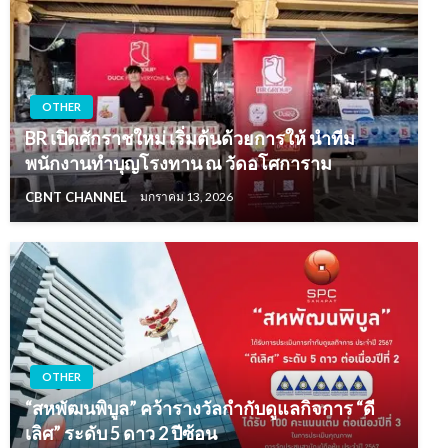
OTHER
BR เปิดศักราชใหม่ เริ่มต้นด้วยการให้ นำทีม
พนักงานทำบุญโรงทาน ณ วัดอโศการาม
CBNT CHANNEL
มกราคม 13, 2026
OTHER
“สหพัฒนพิบูล” คว้ารางวัลกำกับดูแลกิจการ “ดี
เลิศ” ระดับ 5 ดาว 2 ปีซ้อน