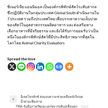
ซิเนอร์เจีย แอนนิมอล เป็นองค์กรพิทักษ์สัตว์ระดับสากล
ซึ่งปฏิบัติงานในกลุ่มประเทศ Global South ดำเนินงานใน
7 ประเทศ รวมถึงประเทศไทย เพื่อบรรเทาความเจ็บปวด
ของสัตว์ในอุตสาหกรรมผลิตอาหาร และส่งเสริมทาง
เลือกอาหารที่มีจริยธรรม และยังได้รับการยอมรับว่าเป็น
หนึ่งในองค์กรพิทักษ์สัตว์ที่มีประสิทธิภาพมากที่สุดใน
โลกโดย Animal Charity Evaluators
Spread the love
แนะแนว
อีเลคโทรลักซ์ ส่งมอบความช่วยเหลือหลังวิกฤต
Previous
น้ำท่วมเชียงราย
เรื่อง
Post
TMA จับมือภาครัฐและเอกชน เร่งขับเคลื่อนยก