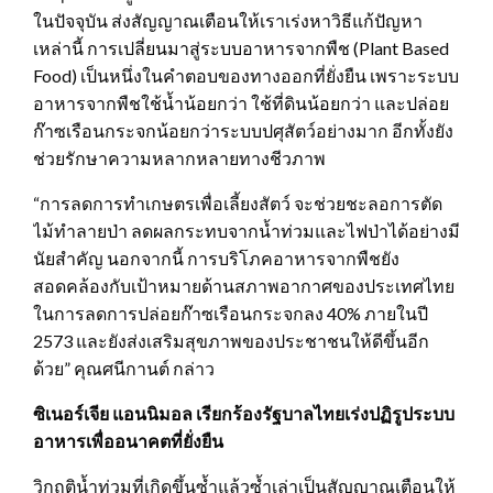
ในปัจจุบัน ส่งสัญญาณเตือนให้เราเร่งหาวิธีแก้ปัญหา
เหล่านี้ การเปลี่ยนมาสู่ระบบอาหารจากพืช (Plant Based
Food) เป็นหนึ่งในคำตอบของทางออกที่ยั่งยืน เพราะระบบ
อาหารจากพืชใช้น้ำน้อยกว่า ใช้ที่ดินน้อยกว่า และปล่อย
ก๊าซเรือนกระจกน้อยกว่าระบบปศุสัตว์อย่างมาก อีกทั้งยัง
ช่วยรักษาความหลากหลายทางชีวภาพ
“การลดการทำเกษตรเพื่อเลี้ยงสัตว์ จะช่วยชะลอการตัด
ไม้ทำลายป่า ลดผลกระทบจากน้ำท่วมและไฟป่าได้อย่างมี
นัยสำคัญ นอกจากนี้ การบริโภคอาหารจากพืชยัง
สอดคล้องกับเป้าหมายด้านสภาพอากาศของประเทศไทย
ในการลดการปล่อยก๊าซเรือนกระจกลง 40% ภายในปี
2573 และยังส่งเสริมสุขภาพของประชาชนให้ดีขึ้นอีก
ด้วย” คุณศนีกานต์ กล่าว
ซิเนอร์เจีย แอนนิมอล เรียกร้องรัฐบาลไทยเร่งปฏิรูประบบ
อาหารเพื่ออนาคตที่ยั่งยืน
วิกฤติน้ำท่วมที่เกิดขึ้นซ้ำแล้วซ้ำเล่าเป็นสัญญาณเตือนให้