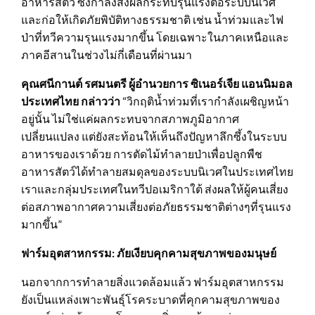
อาหารสัตว์ ซึ่งกำลังส่งผลกระทบรุนแรงต่อระบบนิเวศ
และก่อให้เกิดภัยพิบัติทางธรรมชาติ เช่น น้ำท่วมและไฟ
ป่าที่ทวีความรุนแรงมากขึ้น โดยเฉพาะในภาคเหนือและ
ภาคอีสานในช่วงไม่กี่เดือนที่ผ่านมา
คุณศนีกานต์ รศมนตรี ผู้อำนวยการ ซิเนอร์เจีย แอนนิมอล
ประเทศไทย กล่าวว่า
“วิกฤติน้ำท่วมที่เรากำลังเผชิญหน้า
อยู่นั้น ไม่ใช่แค่ผลกระทบจากสภาพภูมิอากาศ
เปลี่ยนแปลง แต่ยังสะท้อนให้เห็นถึงปัญหาลึกซึ้งในระบบ
อาหารของเราด้วย การตัดไม้ทำลายป่าเพื่อปลูกพืช
อาหารสัตว์ได้ทำลายสมดุลของระบบนิเวศในประเทศไทย
เราและกลุ่มประเทศในทวีปอเมริกาใต้ ส่งผลให้ผู้คนเสี่ยง
ต่อสภาพอากาศความเสี่ยงต่อภัยธรรมชาติต่างๆที่รุนแรง
มากขึ้น”
ฟาร์มอุตสาหกรรม
:
ภัยเงียบคุกคามสุขภาพของมนุษย์
นอกจากการทำลายสิ่งแวดล้อมแล้ว ฟาร์มอุตสาหกรรม
ยังเป็นแหล่งเพาะพันธุ์โรคระบาดที่คุกคามสุขภาพของ