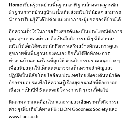
Home
เรียนรู้งานบ้านพื้นฐาน อาทิ ฐานล้างจาน ฐานซัก
ผ้า ฐานกวาดบ้านถูบ้าน เป็นต้น ส่งเสริมให้น้อง ๆ สามารถ
นำการเรียนรู้ที่ได้ไปช่วยแบ่งเบาภาระผู้ปกครองที่บ้านได้
อีกความตั้งใจในการสร้างสรรค์และเป็นประโยชน์ต่อการ
ดูแลสุขภาพองค์รวม ถือเป็นอีกกิจกรรมดี ๆ ที่มีส่วนส่ง
เสริมให้เด็กได้ตระหนักถึงการเสริมสร้างทักษะการดูแล
สุขภาพขั้นพื้นฐานของตนเอง อีกทั้งได้ฝึกทักษะการ
ทำงานบ้านงานเรือนที่ถูกวิธี ผ่านกิจกรรมร่วมสนุกต่าง ๆ
เพื่อสนับสนุนให้เด็กและเยาวชนเห็นความสำคัญและ
ปฏิบัติเป็นนิสัย โดย ไลอ้อน ประเทศไทย ยังคงเดินหน้าจัด
กิจกรรมอบรมเพื่อให้ความรู้เรื่องสุขอนามัยที่ดีอย่างต่อ
เนื่องมาเป็นปีที่ 5 และจะมีโครงการดี ๆ เช่นนี้ต่อไป
ติดตามความเคลื่อนไหวและรายละเอียดรวมทั้งกิจกรรม
ต่าง ๆ เพิ่มเติมได้ทาง FB : LION Goodness Society และ
www.lion.co.th