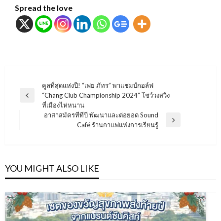
Spread the love
แนะแนว
คูลที่สุดแห่งปี! “เฟย ภัทร” พาแชมป์กอล์ฟ
“Chang Club Championship 2024” โชว์วงสวิง
เรื่อง
Previous
ที่เมืองไห่หนาน
Post
อาสาสมัครทีทีบี พัฒนาและต่อยอด Sound
Next
Café ร้านกาแฟแห่งการเรียนรู้
Post
YOU MIGHT ALSO LIKE