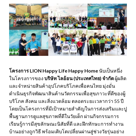
โครงการ
LION Happy Life Happy Home
นับเป็นหนึ่ง
ในโครงการของ
บริษัท ไลอ้อน (ประเทศไทย) จำกัด
ผู้ผลิต
และจำหน่ายสินค้าอุปโภคบริโภคเพื่อคนไทย มุ่งมั่น
ดำเนินธุรกิจพัฒนาสินค้านวัตกรรมเพื่อสุขภาวะที่ดีของผู้
บริโภค สังคม และสิ่งแวดล้อม ตลอดระยะเวลากว่า 55 ปี
โดยเป็นโครงการที่มีเป้าหมายสำคัญในการส่งเสริมและปู
พื้นฐานการดูแลสุขภาพที่ดีในวัยเด็ก ผ่านกิจกรรมการ
เรียนรู้การมีสุขลักษณะนิสัยที่ดี และฝึกทักษะการทำงาน
บ้านอย่างถูกวิธี พร้อมเติบโตเปลี่ยนผ่านสู่ช่วงวัยรุ่นอย่าง