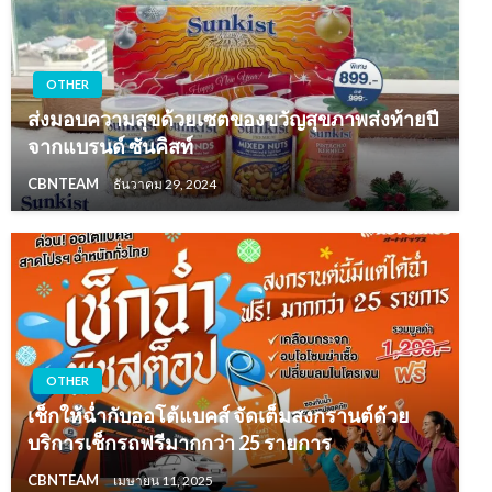
OTHER
ส่งมอบความสุขด้วยเซตของขวัญสุขภาพส่งท้ายปี
จากแบรนด์ ซันคิสท์
CBNTEAM
ธันวาคม 29, 2024
OTHER
เช็กให้ฉ่ำกับออโต้แบคส์ จัดเต็มสงกรานต์ด้วย
บริการเช็กรถฟรีมากกว่า 25 รายการ
CBNTEAM
เมษายน 11, 2025