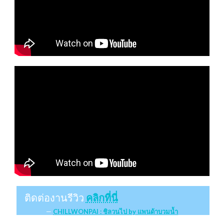
ติดต่องานรีวิว
คลิกที่นี่
CHILLWONPAI : ชิลวนไป by แพนด้าบวมน้ำ