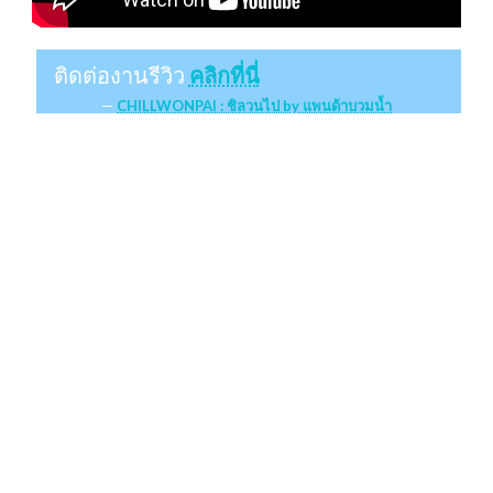
ติดต่องานรีวิว
คลิกที่นี่
CHILLWONPAI : ชิลวนไป by แพนด้าบวมน้ำ