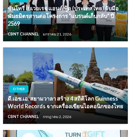
ซันโทรี่ เบเวอเรจ แอนด์ ฟู้ด (ประเทศไทย) จับมือ
พันธมิตรสานต่อโครงการ “แบรนด์เก็บกลับ” ปี
2569
CBNT CHANNEL
มกราคม 21, 2026
OTHER
ดี.เอช.เอ. สยามวาลา สร้าง 4 สถิติโลก Guinness
World Records จากเครื่องเขียนไอคอนิกของไทย
CBNT CHANNEL
กรกฎาคม 2, 2026