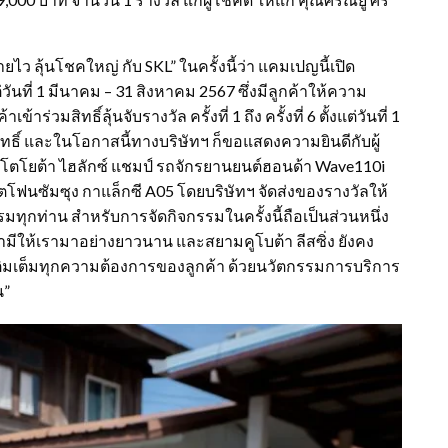
ไว ลุ้นโชคใหญ่ กับ SKL” ในครั้งนี้ว่า แคมเปญนี้เปิด
วันที่ 1 มีนาคม – 31 สิงหาคม 2567 ซึ่งมีลูกค้าให้ความ
วมสิทธิ์ลุ้นจับรางวัล ครั้งที่ 1 ถึง ครั้งที่ 6 ตั้งแต่วันที่ 1
ทธิ์ และในโอกาสนี้ทางบริษัทฯ ก็ขอแสดงความยินดีกับผู้
ระบะโตโยต้า ไฮลักซ์ แชมป์ รถจักรยานยนต์ฮอนด้า Wave110i
ฟนซัมซุง กาแล็กซี A05 โดยบริษัทฯ จัดส่งของรางวัลให้
รรมทุกท่าน สำหรับการจัดกิจกรรมในครั้งนี้ถือเป็นส่วนหนึ่ง
มีให้เรามาอย่างยาวนาน และสยามคูโบต้า ลีสซิ่ง ยังคง
เติมเต็มทุกความต้องการของลูกค้า ด้วยนวัตกรรมการบริการ
น”