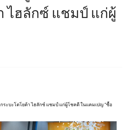
ฮลักซ์ แชมป์ แก่ผู้
บกระบะโตโยต้า ไฮลักซ์ แชมป์ แก่ผู้โชคดี ในแคมเปญ “ซื้อ