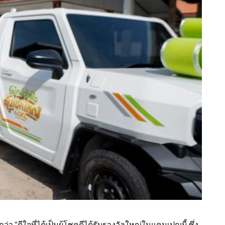
ึกว่า “ดีใจที่ได้เป็นผู้โชคดีได้รับรางวัลใหญ่ในแคมเปญนี้ ซึ่ง