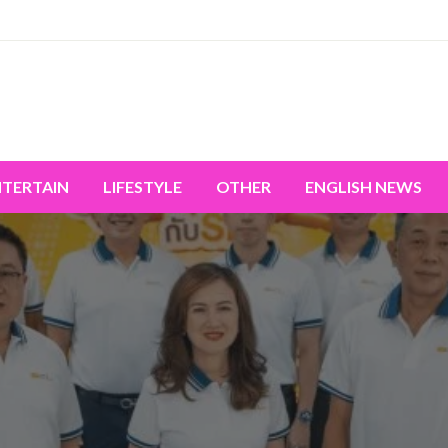
miss the world's movement.
NTERTAIN
LIFESTYLE
OTHER
ENGLISH NEWS