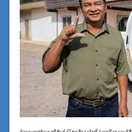
ด้านนายศรัณยู ศรีสันต์ ผู้โชคดีรางวัลที่ 1 เผยถึงความรู้ส