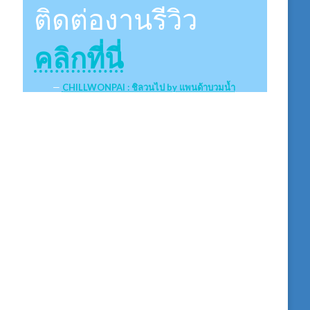
ติดต่องานรีวิว
คลิกที่นี่
CHILLWONPAI : ชิลวนไป by แพนด้าบวมน้ำ