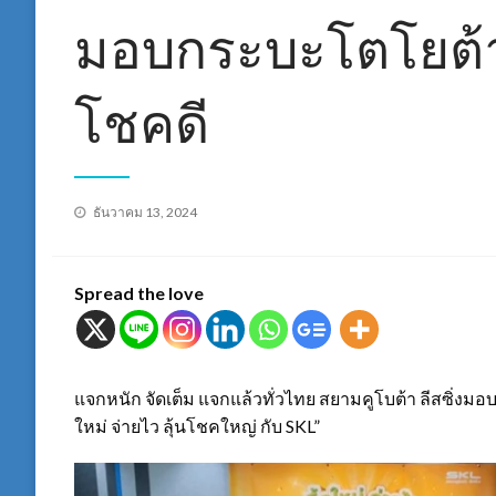
มอบกระบะโตโยต้า ไ
โชคดี
Posted
ธันวาคม 13, 2024
on
Spread the love
แจกหนัก จัดเต็ม แจกแล้วทั่วไทย สยามคูโบต้า ลีสซิ่งมอ
ใหม่ จ่ายไว ลุ้นโชคใหญ่ กับ SKL”