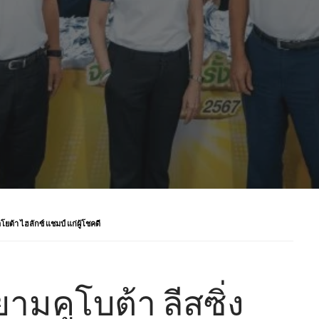
ต้า ไฮลักซ์ แชมป์ แก่ผู้โชคดี
ามคูโบต้า ลีสซิ่ง