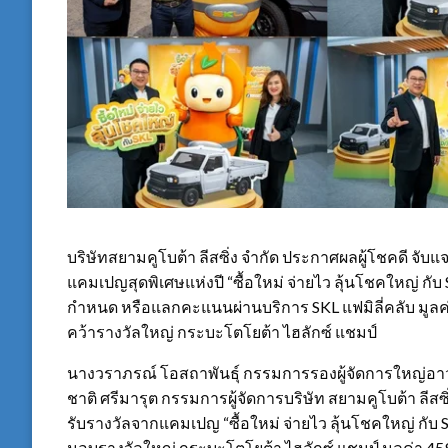
บริษัทสยามคูโบต้า ลีสซิ่ง จำกัด ประกาศผลผู้โชคดี จับ
แคมเปญสุดพิเศษแห่งปี “ซื้อใหม่ จ่ายไว ลุ้นโชคใหญ่ กับ 
กำหนด หรือแลกคะแนนผ่านบริการ SKL แฟมิลี่คลับ มูลค
คว้ารางวัลใหญ่ กระบะโตโยต้า ไฮลักซ์ แชมป์
นางวราภรณ์ โอสถาพันธุ์ กรรมการรองผู้จัดการใหญ่อาวุ
ชาติ ศรีมารุต กรรมการผู้จัดการบริษัท สยามคูโบต้า ลีสซิ่ง
รับรางวัลจากแคมเปญ “ซื้อใหม่ จ่ายไว ลุ้นโชคใหญ่ กับ SKL
มอบรางวัลใหญ่ กระบะโตโยต้า ไฮลักซ์ แชมป์ มูลค่า 459,