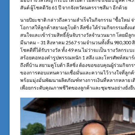
สันต์ ผู้โชคดีวัย 61 ปี จากจังหวัดนครราชสีมา อีกด้วย
นายปิยะชาติ กล่าวถึงความสำเร็จในกิจกรรม “ซื้อใหม่ จ่าย
โอกาสให้ลูกค้าสยามคูโบต้า ลีสซิ่ง ได้ร่วมกิจกรรมตั้งแต่
สนใจและเข้าร่วมสิทธิ์ลุ้นจับรางวัลจำนวนมาก โดยมีลูกค้าเข้าร่
มีนาคม – 31 สิงหาคม 2567 รวมจำนวนทั้งสิ้น 980,300 สิ
โชคดีที่ได้รับรางวัล ทั้ง 49 คน ไม่ว่าจะเป็น รางวัลก
สร้อยคอทองคำรูปพรรณหนัก 1 สลึง และโทรศัพท์สมาร์ตโ
ถึงที่บ้าน สยามคูโบต้า ลีสซิ่ง ต้องขอขอบคุณผู้ร่วมกิจก
ของการตอบแทนความเชื่อมั่นและความไว้วางใจที่ลูกค้า
พร้อมมุ่งมั่นพัฒนาผลิตภัณฑ์ทางการเงินที่หลากหลาย 
เพื่อยกระดับคุณภาพชีวิตของลูกค้าและชุมชนอย่างยั่งยื