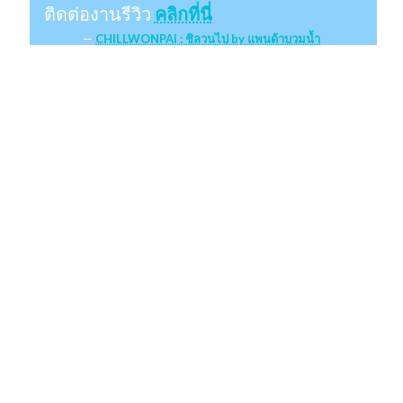
ติดต่องานรีวิว
คลิกที่นี่
CHILLWONPAI : ชิลวนไป by แพนด้าบวมน้ำ