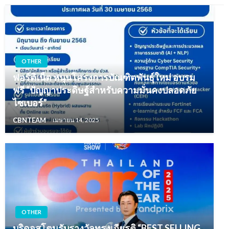
OTHER
ฟอร์ติเน็ต หนุนโครงการบัณฑิตพันธุ์ใหม่ อบรม
ฟรี “ปัญญาประดิษฐ์สำหรับความมั่นคงปลอดภัย
ไซเบอร์”
CBNTEAM
เมษายน 14, 2025
OTHER
บริดจสโตนรับรางวัลทรงเกียรติ “BEST SELLING