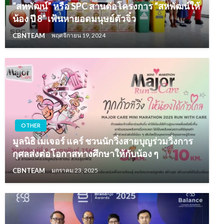
“สหพัฒน์” หรือ SPC สานต่อโครงการ “สหพัฒน์ให้
น้อง ปี 8” เฟ้นหายอดมนุษย์ตัวจิ๋ว
CBNTEAM
พฤศจิกายน 19, 2024
OTHER
มูลนิธิ เมเจอร์ แคร์ ชวนนักวิ่งสายบุญร่วมวิ่งการ
กุศลส่งต่อโอกาสทางศึกษาให้กับน้อง ๆ
CBNTEAM
มกราคม 23, 2025