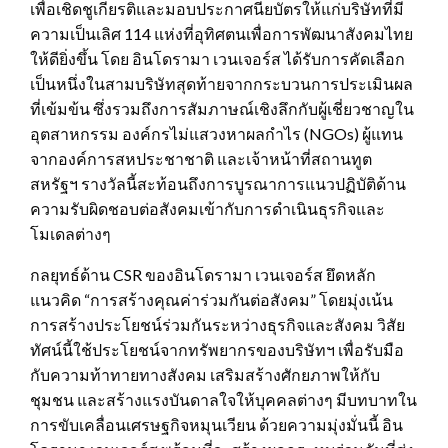
เพื่อเชิดชูเกียรติและมอบประกาศนียบัตรให้แก่บริษัทที่มี
ความเป็นเลิศ 114 แห่งที่อุทิศตนเพื่อการพัฒนาสังคมไทย
ให้ดียิ่งขึ้น โดย อินโดรามา เวนเจอร์ส ได้รับการคัดเลือก
เป็นหนึ่งในสามบริษัทสุดท้ายจากกระบวนการประเมินผล
ที่เข้มข้น ซึ่งรวมถึงการสัมภาษณ์เชิงลึกกับผู้เชี่ยวชาญใน
อุตสาหกรรม องค์กรไม่แสวงหาผลกำไร (NGOs) ผู้แทน
จากองค์การสหประชาชาติ และเจ้าหน้าที่สถานทูต
สหรัฐฯ รางวัลนี้สะท้อนถึงการบูรณาการแนวปฏิบัติด้าน
ความรับผิดชอบต่อสังคมเข้ากับการดำเนินธุรกิจและ
โมเดลต่างๆ
กลยุทธ์ด้าน CSR ของอินโดรามา เวนเจอร์ส ยึดหลัก
แนวคิด “การสร้างคุณค่าร่วมกันต่อสังคม” โดยมุ่งเน้น
การสร้างประโยชน์ร่วมกันระหว่างธุรกิจและสังคม วิสัย
ทัศน์นี้ใช้ประโยชน์จากทรัพยากรของบริษัทฯ เพื่อรับมือ
กับความท้าทายทางสังคม เสริมสร้างศักยภาพให้กับ
ชุมชน และสร้างแรงบันดาลใจให้บุคคลต่างๆ มีบทบาทใน
การขับเคลื่อนเศรษฐกิจหมุนเวียน ด้วยความมุ่งมั่นนี้ อิน