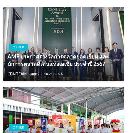
OTHER
AMF ประกาศรางวัลการตลาดยอดเยี่ยม และ
นักการตลาดดีเด่นแห่งเอเชีย ประจำปี 2567
CBNTEAM
พฤศจิกายน 21, 2024
OTHER