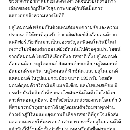
ช่วงเวลาที่อากาศมักเย็นลงจนทำให้เจ็บป่วยได้ง่าย การ
เลือกของขวัญที่ใส่ใจสุขภาพของผู้รับจึงเป็นการ
แสดงออกถึงความห่วงใยที่ดี
บลูไดมอนด์ พร้อมเป็นตัวแทนส่งมอบความรักและความ
ปราถนาดีให้คนที่คุณรัก ด้วยผลิตภัณฑ์ถั่วอัลมอนด์จาก
แคลิฟอร์เนีย ที่เหมาะเป็นของขวัญสุดพิเศษในวันปีใหม่
เพราะไม่เพียงแต่อร่อย แต่ยังอัดแน่นไปด้วยคุณประโยชน์
จากอัลมอนด์ โดยมีให้เลือกถึง 5 รสชาติ ทั้ง บลูไดมอนด์
อัลมอนด์อบ, บลูไดมอนด์ อัลมอนด์อบเกลือ, บลูไดมอนด์
อัลมอนด์รมควัน, บลูไดมอนด์ มิกซ์นัต, และ บลูไดมอนด์
แคลมอนด์ ในรูปแบบกระป๋อง ขนาด 130 กรัม โดยอัล
มอนด์อุดมด้วยวิตามินอี แมกนีเซียม และโพแทสเซียม มี
กรดไขมันไม่อิ่มตัวที่ช่วยลดไขมันชนิดไม่ดี เต็มไปด้วย
สารต้านอนุมูลอิสระ อีกทั้งยังเป็นแหล่งของกรดโอเมก้า 3
ที่สามารถบำรุงสายตาได้ บลูไดมอนด์พร้อมพาทุกท่าน
ก้าวเข้าสู่ปีใหม่แบบสุขภาพดี เลือกรสชาติที่ถูกใจแล้วส่ง
ต่อความอร่อยให้คนรอบตัว สามารถหาซื้อบลูไดมอนด์ได้
แล้ววันนี้ที่ร้านค้าชั้นนำทั่วประเทศ หรือสั่งซื้อผ่านช่อง