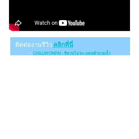
ติดต่องานรีวิว
คลิกที่นี่
CHILLWONPAI : ชิลวนไป by แพนด้าบวมน้ำ