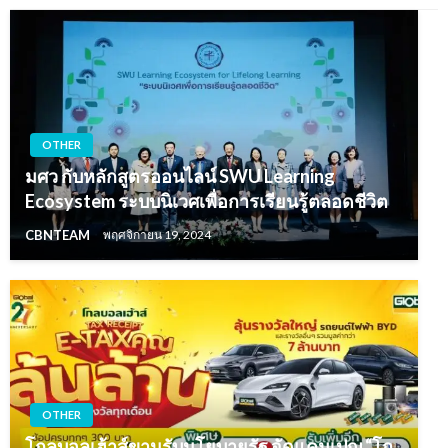
OTHER
มศว กับหลักสูตรออนไลน์ SWU Learning
Ecosystem ระบบนิเวศเพื่อการเรียนรู้ตลอดชีวิต
CBNTEAM
พฤศจิกายน 19, 2024
OTHER
โกลบอลเฮ้าส์ขานรับนโยบายรัฐ จัดแคมเปญ “โก