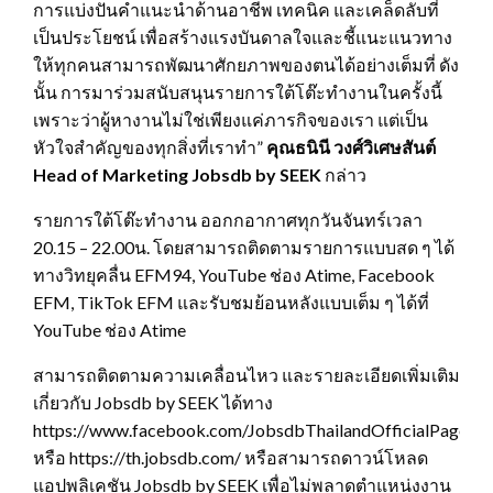
การแบ่งปันคำแนะนำด้านอาชีพ เทคนิค และเคล็ดลับที่
เป็นประโยชน์ เพื่อสร้างแรงบันดาลใจและชี้แนะแนวทาง
ให้ทุกคนสามารถพัฒนาศักยภาพของตนได้อย่างเต็มที่ ดัง
นั้น การมาร่วมสนับสนุนรายการใต้โต๊ะทำงานในครั้งนี้
เพราะว่าผู้หางานไม่ใช่เพียงแค่ภารกิจของเรา แต่เป็น
หัวใจสำคัญของทุกสิ่งที่เราทำ”
คุณธนินี วงศ์วิเศษสันต์
Head of Marketing Jobsdb by SEEK
กล่าว
รายการใต้โต๊ะทำงาน ออกกอากาศทุกวันจันทร์เวลา
20.15 – 22.00น. โดยสามารถติดตามรายการแบบสด ๆ ได้
ทางวิทยุคลื่น EFM94, YouTube ช่อง Atime, Facebook
EFM, TikTok EFM และรับชมย้อนหลังแบบเต็ม ๆ ได้ที่
YouTube ช่อง Atime
สามารถติดตามความเคลื่อนไหว และรายละเอียดเพิ่มเติม
เกี่ยวกับ Jobsdb by SEEK ได้ทาง
https://www.facebook.com/JobsdbThailandOfficialPage
หรือ https://th.jobsdb.com/ หรือสามารถดาวน์โหลด
แอปพลิเคชัน Jobsdb by SEEK เพื่อไม่พลาดตำแหน่งงาน