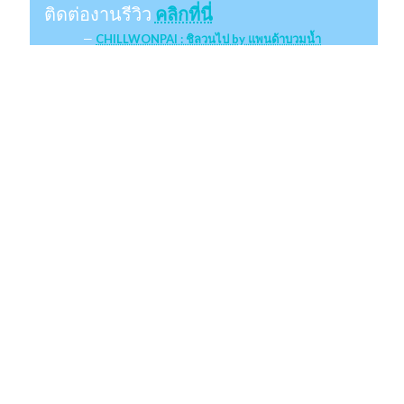
ติดต่องานรีวิว
คลิกที่นี่
CHILLWONPAI : ชิลวนไป by แพนด้าบวมน้ำ