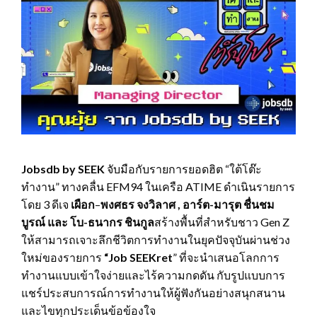
Jobsdb by SEEK
จับมือกับรายการยอดฮิต “ใต้โต๊ะ
ทำงาน” ทางคลื่น EFM94 ในเครือ ATIME ดำเนินรายการ
โดย 3 ดีเจ
เผือก
–
พงศธร จงวิลาศ , อาร์ต-มารุต ชื่นชม
บูรณ์ และ โบ-ธนากร ชินกูล
สร้างพื้นที่สำหรับชาว Gen Z
ให้สามารถเจาะลึกชีวิตการทำงานในยุคปัจจุบันผ่านช่วง
ใหม่ของรายการ
“Job SEEKret
” ที่จะนำเสนอโลกการ
ทำงานแบบเข้าใจง่ายและไร้ความกดดัน กับรูปแบบการ
แชร์ประสบการณ์การทำงานให้ผู้ฟังกันอย่างสนุกสนาน
และไขทุกประเด็นข้อข้องใจ