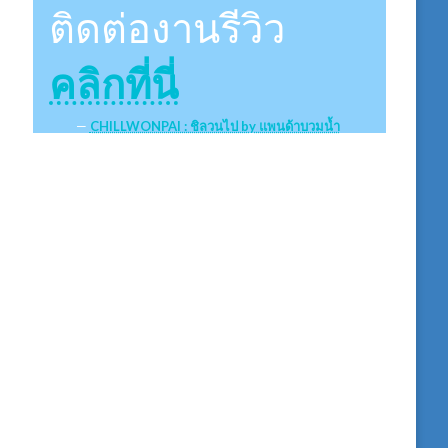
ติดต่องานรีวิว
คลิกที่นี่
CHILLWONPAI : ชิลวนไป by แพนด้าบวมน้ำ