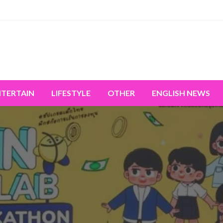
miss the world's movement.
NTERTAIN
LIFESTYLE
OTHER
ENGLISH NEWS