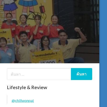
Lifestyle & Review
@chillwonpai