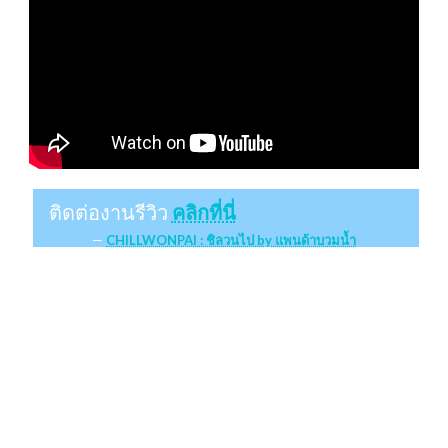
ติดต่องานรีวิว
คลิกที่นี่
CHILLWONPAI : ชิลวนไป by แพนด้าบวมน้ำ