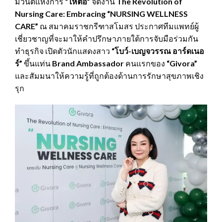
มิวนิตี้แห่งการ
“ให้ต่อ”
จัดงาน
The Revolution of
Nursing Care: Embracing “NURSING WELLNESS
CARE”
ณ สมาคมราชกรีฑาสโมสร ประกาศทีมแพทย์ผู้
เชี่ยวชาญที่จะมาให้คำปรึกษาภายใต้การจับมือร่วมกัน
ทำธุรกิจ เปิดตัวนักแสดงสาว
“โบว์-เบญจวรรณ อาร์ดเนอ
ร์”
ขึ้นแท่น
Brand Ambassador
คนแรกของ
“Givora”
และสัมมนาให้ความรู้ที่ถูกต้องด้านการรักษาสุขภาพเชิง
รุก