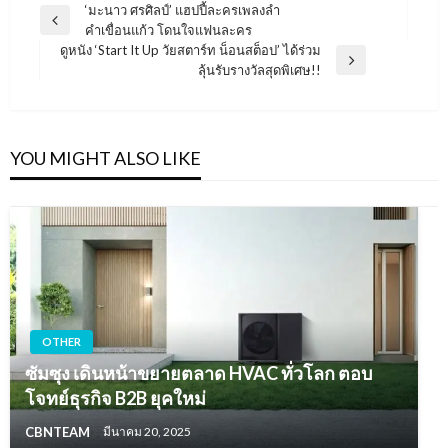
แนะแนว
‘มะนาว ศรศิลป์’ แฮปปี้ละครเพลงลำ
Previous
คำเขื่อนแก้ว โดนใจแฟนละคร
เรื่อง
Post
ดูหนัง ‘Start It Up วัยสตาร์ท น็อนสต็อป’ ได้ร่วม
Next
ลุ้นรับรางวัลสุดพิเศษ!!
Post
YOU MIGHT ALSO LIKE
OTHER
ซัมซุง เดินหน้าขยายตลาด HVAC ทั่วโลก ตอบ
โจทย์ธุรกิจ B2B ยุคใหม่
CBNTEAM
มีนาคม 20, 2025