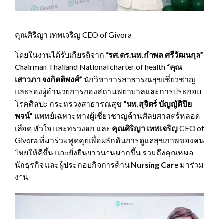
คุณศิริญา เทพเจริญ CEO of Givora
โดยในงานได้รับเกียรติจาก
“รศ.ดร.นพ.กำพล ศรีวัฒนกุล”
Chairman Thailand National charter of health
“คุณ
เสาวภา จงกิตติพงศ์”
นักวิชาการสาธารณสุขเชี่ยวชาญ
และรองผู้อำนวยการกองสถานพยาบาลและการประกอบ
โรคศิลปะ กระทรวงสาธารณสุข
“นพ.สุจิตร์ บัญญัติปิย
พจน์”
แพทย์เฉพาะทางผู้เชี่ยวชาญด้านศัลยศาสตร์หลอด
เลือด หัวใจ และทรวงอก และ
คุณศิริญา เทพเจริญ
CEO of
Givora ที่มาร่วมพูดคุยเพื่อผลักดันการดูแลสุขภาพของคน
ไทยให้ดีขึ้น และยั่งยืนยาวนานมากขึ้น รวมถึงคุณหมอ
นักธุรกิจ และผู้ประกอบกิจการด้าน
Nursing Care
มาร่วม
งาน