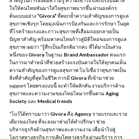
สำคัญในการส่งต่อความรู้ ความเข้าใจ และแรงบันดาล
ใจให้คนไทยหันมาใส่ใจสุขภาพมากขึ้น ผ่านองค์กร
ต้นแบบอย่าง
“Givora”
ที่ตอกย้ำความสำคัญของการดูแล
สุขภาพเชิงรุก โดยมุ่งเน้นการป้องกันและการรักษา ในยุค
ที่โรคร้ายแรงและภาวะสุขภาพที่เสื่อมถอยกลายเป็น
ปัญหาสำคัญ พร้อมพาคนไทยก้าวสู่มิติใหม่ของการดูแล
สุขภาพ เผยว่า “รู้สึกเป็นเกียรติมากค่ะ ที่ได้มาเป็นส่วน
หนึ่งของ
Givora
ในฐานะ
Brand Ambassador
คนแรก
ในการมาทำหน้าที่ช่วยสร้างแรงบันดาลใจให้ทุกคนเห็น
ความสำคัญของการดูแลสุขภาพ โบว์เชื่อว่าสุขภาพเป็น
สิ่งที่สำคัญที่สุดในชีวิต การมี
Givora
ที่เข้ามาช่วย
support โดยตรงแบบนี้ จะทำให้ผลักดัน งานบริการด้าน
สุขภาพและความงามของไทยโตมากขึ้นตาม
Aging
Society
และ
Medical trends
“โบว์ได้ทราบมาว่า
Givora
คือ
Agency
รายแรกและราย
เดียวของไทย ที่จะลงมาช่วยให้คำปรึกษา ช่วย
บริหารธุรกิจด้านสุขภาพและความงาม เพื่อนำไปสู่
โอกาสทางธุรกิจ การเติบโตทางธุรกิจ ผ่านบริการ การ