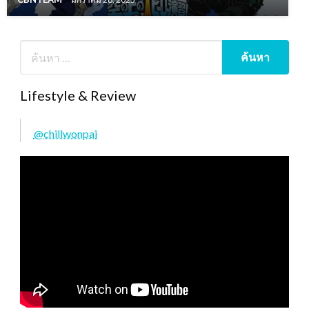
Lifestyle & Review
@chillwonpai