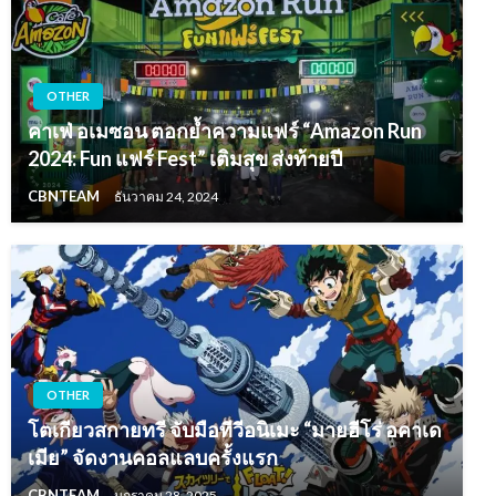
OTHER
คาเฟ่ อเมซอน ตอกย้ำความแฟร์ “Amazon Run
2024: Fun แฟร์ Fest” เติมสุข ส่งท้ายปี
CBNTEAM
ธันวาคม 24, 2024
OTHER
โตเกียวสกายทรี จับมือทีวีอนิเมะ “มายฮีโร่ อคาเด
เมีย” จัดงานคอลแลบครั้งแรก
CBNTEAM
มกราคม 28, 2025