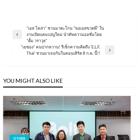
แนะแนว
“เอส โคล่า” ชวนมาตะโกน “ขอเอสขวดพี่” ใน
งานเปิดแคมเปญใหม่ นำทัพความออซั่มโดย
เรื่อง
Previous
“ตั้ม วราวุธ”
Post
“เยซอง” คนปากหวาน! รีเช็กความคิดถึง ‘E.L.F.
Next
Thai’ ชวนมาเจอกันในคอนเสิร์ต 8 ก.พ. นี้!!
Post
YOU MIGHT ALSO LIKE
OTHER