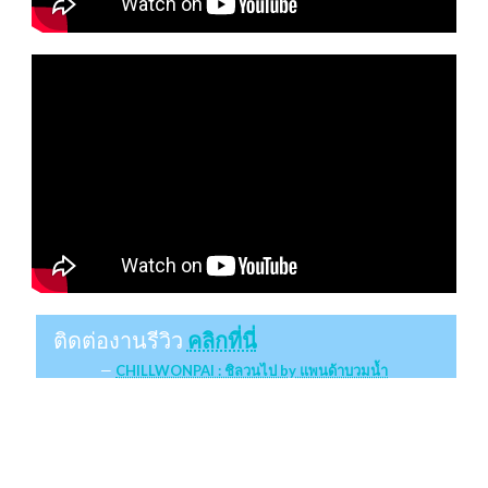
ติดต่องานรีวิว
คลิกที่นี่
CHILLWONPAI : ชิลวนไป by แพนด้าบวมน้ำ