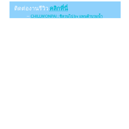
ติดต่องานรีวิว
คลิกที่นี่
CHILLWONPAI : ชิลวนไป by แพนด้าบวมน้ำ