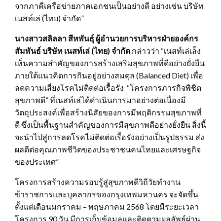
จากภาคีเครือข่ายภาคเอกชนเป็นอย่างดี อย่างเช่น บริษัท
เนสท์เล่ (ไทย) จำกัด”
นางสาวสลิลลา สีหพันธุ์ ผู้อำนวยการบริหารฝ่ายองค์กร
สัมพันธ์ บริษัท เนสท์เล่ (ไทย) จำกัด
กล่าวว่า “เนสท์เล่เล็ง
เห็นความสำคัญของการสร้างเสริมสุขภาพที่ดีอย่างยั่งยืน
ภายใต้แนวคิดการกินอยู่อย่างสมดุล (Balanced Diet) เพื่อ
ลดความเสี่ยงโรคไม่ติดต่อเรื้อรัง “โครงการภารกิจพิชิต
สุขภาพดี” ที่เนสท์เล่ได้ดำเนินการมาอย่างต่อเนื่องมี
วัตถุประสงค์เพื่อสร้างนิสัยของการมีพฤติกรรมสุขภาพที่
ดี ซึ่งเป็นพื้นฐานสำคัญของการมีสุขภาพดีอย่างยั่งยืน สิ่งนี้
จะนำไปสู่การลดโรคไม่ติดต่อเรื้อรังอย่างเป็นรูปธรรม ส่ง
ผลดีต่อคุณภาพชีวิตของประชาชนคนไทยและเศรษฐกิจ
ของประเทศ”
โครงการสร้างความรอบรู้สู่สุขภาพดีวิถีวัยทำงาน
ข้าราชการและบุคลากรของกรุงเทพมหานคร จะจัดขึ้น
ตั้งแต่เดือนมกราคม – พฤษภาคม 2568 โดยมีระยะเวลา
โครงการ 90 วัน มีการเก็บข้อมูลและติดตามผลลัพธ์ผ่าน