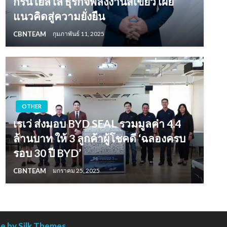
กรีน เยลโล่ ธุรกิจพลังงานสีเขียว เผย
แนวคิดสู่ความยั่งยืน
CBNTEAM
กุมภาพันธ์ 11, 2025
OTHER
เรเว่ ส่งมอบ BYD SEAL รวมมูลค่า 4.4
ล้านบาท ให้ 3 ลูกค้าผู้โชคดี ‘ฉลองครบ
รอบ 30 ปี BYD’
CBNTEAM
มกราคม 25, 2025
 by Silk Themes