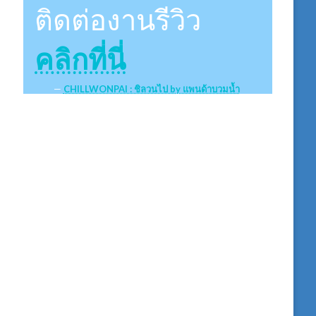
ติดต่องานรีวิว
คลิกที่นี่
CHILLWONPAI : ชิลวนไป by แพนด้าบวมน้ำ