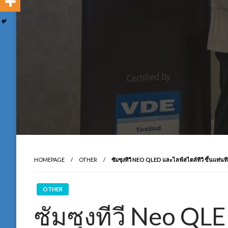
HOMEPAGE
OTHER
ซัมซุงทีวี NEO QLED และไลฟ์สไตล์ทีวี ขึ้นแท
OTHER
ซัมซุงทีวี Neo QL