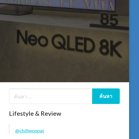
Lifestyle & Review
@chillwonpai