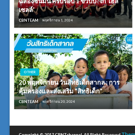
ฉลองชื่นมื่น ครบรอบ 1 ขวบปี ‘โก โฮล
เซลล์’
CBNTEAM
พฤศจิกายน 1, 2024
OTHER
20 พฤศจิกายน วันสิทธิเด็กสากล : การ
คุ้มครองและส่งเสริม “สิทธิเด็ก”
CBNTEAM
พฤศจิกายน 20, 2024
Theme
Copyright © 2017 CBNTchannel, All Right Reserved