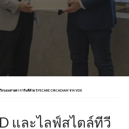
่นทีวีถนอมสายตา การันตีด้วย ‘EYECARE CIRCADIAN’ จาก VDE
ED และไลฟ์สไตล์ทีวี