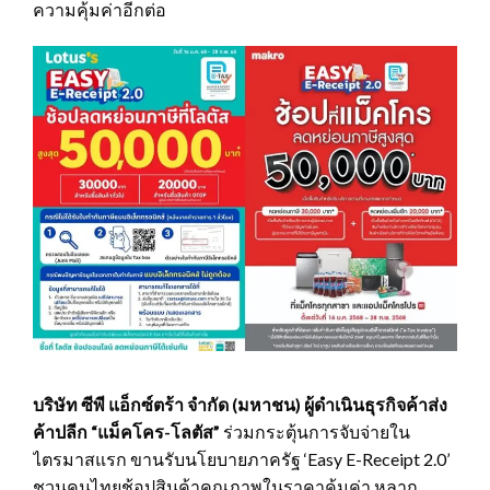
ความคุ้มค่าอีกต่อ
บริษัท ซีพี แอ็กซ์ตร้า จำกัด (มหาชน) ผู้ดำเนินธุรกิจค้าส่ง
ค้าปลีก “แม็คโคร-โลตัส”
ร่วมกระตุ้นการจับจ่ายใน
ไตรมาสแรก ขานรับนโยบายภาครัฐ ‘Easy E-Receipt 2.0’
ชวนคนไทยช้อปสินค้าคุณภาพในราคาคุ้มค่า หลาก