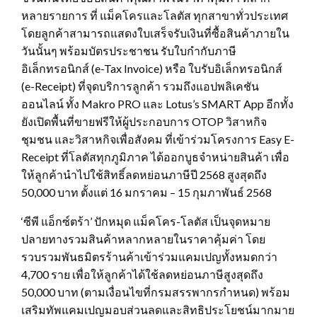
หลายรายการ ที่ แม็คโครและโลตัส ทุกสาขาทั่วประเทศ
โดยลูกค้าสามารถแสดงใบเสร็จรับเงินที่ซื้อสินค้าภายใน
วันนั้นๆ พร้อมบัตรประชาชน รับใบกำกับภาษี
อิเล็กทรอนิกส์ (e-Tax Invoice) หรือ ใบรับอิเล็กทรอนิกส์
(e-Receipt) ที่จุดบริการลูกค้า รวมถึงแอปพลิเคชัน
ออนไลน์ ทั้ง Makro PRO และ Lotus’s SMART App อีกทั้ง
ยังเปิดพื้นที่ขายฟรีให้ผู้ประกอบการ OTOP วิสาหกิจ
ชุมชน และวิสาหกิจเพื่อสังคม ที่เข้าร่วมโครงการ Easy E-
Receipt ที่โลตัสทุกภูมิภาค ได้ออกบูธจำหน่ายสินค้า เพื่อ
ให้ลูกค้านำไปใช้สิทธิ์ลดหย่อนภาษีปี 2568 สูงสุดถึง
50,000 บาท ตั้งแต่ 16 มกราคม – 15 กุมภาพันธ์ 2568
‘ซีพี แอ็กซ์ตร้า’ ปักหมุด แม็คโคร-โลตัส เป็นจุดหมาย
ปลายทางรวมสินค้าหลากหลายในราคาคุ้มค่า โดย
รวบรวมพันธมิตรร้านค้าเข้าร่วมแคมเปญทั้งหมดกว่า
4,700 ราย เพื่อให้ลูกค้าได้ใช้ลดหย่อนภาษีสูงสุดถึง
50,000 บาท (ตามเงื่อนไขที่กรมสรรพากรกำหนด) พร้อม
เสริมทัพแคมเปญมอบส่วนลดและสิทธิประโยชน์มากมาย