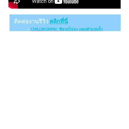
ติดต่องานรีวิว
คลิกที่นี่
CHILLWONPAI : ชิลวนไป by แพนด้าบวมน้ำ