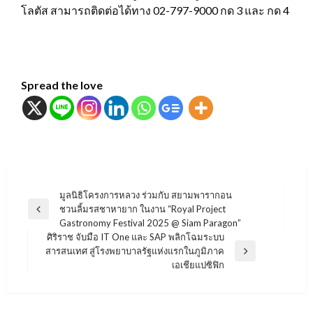
โลตัส สามารถติดต่อได้ทาง 02-797-9000 กด 3 และ กด 4
Spread the love
แนะแนว
มูลนิธิโครงการหลวง ร่วมกับ สยามพารากอน
ชวนลิ้มรสชาหายาก ในงาน “Royal Project
เรื่อง
Previous
Gastronomy Festival 2025 @ Siam Paragon”
Post
ศิริราช จับมือ IT One และ SAP พลิกโฉมระบบ
สารสนเทศ สู่โรงพยาบาลรัฐแห่งแรกในภูมิภาค
Next
เอเชียแปซิฟิก
Post