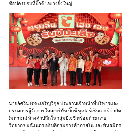
ช้อปครบจบที่บิ๊กซี” อย่างยิ่งใหญ่
นายอัศวิน เตชะเจริญวิกุล ประธานเจ้าหน้าที่บริหารและ
กรรมการผู้จัดการใหญ่ บริษัท บิ๊กซี ซูเปอร์เซ็นเตอร์ จำกัด
(มหาชน) ห้างค้าปลีกในกลุ่มบีเจซี พร้อมด้วย นาย
วิทยากร มณีเนตร อธิบดีกรมการค้าภายใน และพันธมิตร