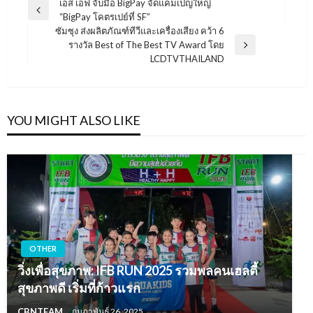
แนะแนว
เอส เอฟ จับมือ BigPay จัดแคมเปญใหญ่
Previous
“BigPay โคตรเปย์ที่ SF”
เรื่อง
Post
ซัมซุง ส่งผลิตภัณฑ์ทีวีและเครื่องเสียง คว้า 6
รางวัล Best of The Best TV Award โดย
Next
LCDTVTHAILAND
Post
YOU MIGHT ALSO LIKE
OTHER
วิ่งเพื่อสุขภาพ: IFB RUN 2025 รวมพลคนเฮลตี้
สุขภาพดี เริ่มที่ก้าวแรก
CBNTEAM
กุมภาพันธ์ 26, 2025