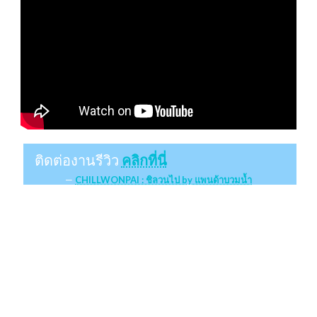
ติดต่องานรีวิว
คลิกที่นี่
CHILLWONPAI : ชิลวนไป by แพนด้าบวมน้ำ