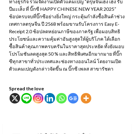
ทางธุรกิจ ร่วมจัดงานเปิดตัวแคมเปญ “ตรุษจีนเฮง เฮง รับ
ปีมะเส็ง ที่ บิ๊กซี HAPPY CHINESE NEW YEAR 2025”
ช้อปครบจบที่บิ๊กซีอย่างยิ่งใหญ่ กระตุ้นกำลังซื้อสินค้าช่วง
เทศกาลตรุษจีน ปี 2568 พร้อมขานรับโครงการ Easy E-
Receipt 2.0 ช้อปลดหย่อนภาษีของภาครัฐ เพื่อมอบสิทธิ
ประโยชน์และความคุ้มค่าอันสูงสุดให้ผู้บริโภค ได้เลือก
ซื้อสินค้าคุณภาพครบครันในราคาสุดประหยัด ทั้งยังมอบ
โปรโมชันลดสูงสุด 50 % และสิทธิพิเศษอีกมากมาย ที่บิ๊ก
ซีทุกสาขาทั่วประเทศและช่องทางออนไลน์ โดยงานเปิด
ตัวแคมเปญดังกล่าวจัดขึ้น ณ บิ๊กซี เพลส สาขารัชดา
Spread the love