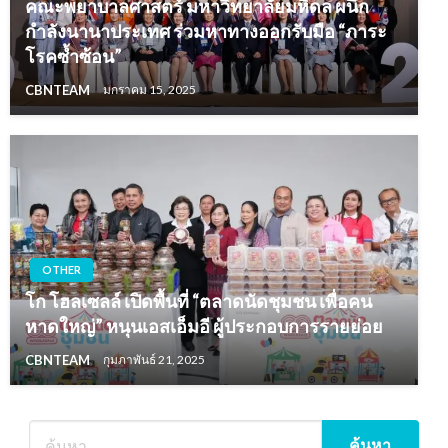
คณะพยาบาลศาสตร์ มหาวิทยาลัยมหิดล ผนึก
กำลังนานาประเทศ ร่วมหาทางออกรับมือ “ภาระ
โรคซ้ำซ้อน”
CBNTEAM
มกราคม 15, 2025
OTHER
โก โฮลเซลล์ เปิดพื้นที่ “ตลาดนัดชุมชน เพื่อคน
หาดใหญ่” หนุนเอสเอ็มอี ผู้ประกอบการรายย่อย
CBNTEAM
กุมภาพันธ์ 21, 2025