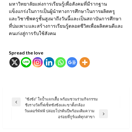
มหาวิทยาลัยแห่งการเรียนรู้เพื่อสังคมที่มีรากฐาน
แข็งแกร่งในการเป็นผู้นำทางการศึกษาในการผลิตครู
และวิชาชีพครูชั้นสูงมาถึงวันนี้และเป็นสถาบันการศึกษา
ที่บ่มเพาะและสร้างการเรียนรู้ตลอดชีวิตเพื่อผลิตคนดีและ
คนเก่งสู่การรับใช้สังคม
Spread the love
แนะแนว
“ซังซัง” ใจป้ำแจกเสื้อ พร้อมชวนร่วมกิจกรรม
Previous
ชิงรางวัลกิ๊ฟเซ็ทซังซังและขาตั้งกล้อง
เรื่อง
Post
วันเดอร์พัฟฟ์ ปล่อยโปรต้นปีพร้อมเติมความ
Next
อร่อยที่กูร์เมต์ทุกสาขา
Post