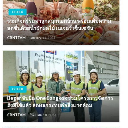
OTHER
รวมกิจกรรมพาลูกสนุกนอกบ้าน พร้อมเติมความ
สดชื่นด้วยน้ำผักผลไม้ เนเจอร์ เซ็นเซชั่น
CBNTEAM
เมษายน 11, 2025
OTHER
Beger จับมือ One Bangkok ร่วมโครงการจัดการ
ถังสีใช้แล้ว ลดผลกระทบต่อสิ่งแวดล้อม
CBNTEAM
ธันวาคม 18, 2024