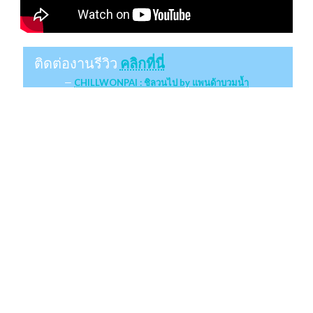
ติดต่องานรีวิว
คลิกที่นี่
CHILLWONPAI : ชิลวนไป by แพนด้าบวมน้ำ