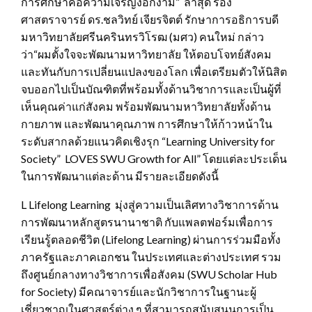
การศึกษาคือความเจริญงอกงาม” ล่าสุด รอง
ศาสตราจารย์ ดร.ชลวิทย์ เจียรจิตต์ รักษาการอธิการบดี
มหาวิทยาลัยศรีนครินทรวิโรฒ (มศว) คนใหม่ กล่าว
ว่า“ผมตั้งใจจะพัฒนามหาวิทยาลัย ให้ตอบโจทย์สังคม
และทันกับการเปลี่ยนแปลงของโลก เพื่อเตรียมตัวให้นิสิต
จบออกไปเป็นบัณฑิตที่พร้อมทั้งด้านวิชาการและเป็นผู้ที่
เห็นคุณค่าแก่สังคม พร้อมพัฒนามหาวิทยาลัยทั้งด้าน
กายภาพ และพัฒนาคุณภาพ การศึกษาให้ก้าวหน้าใน
ระดับสากลด้วยแนวคิดเชิงรุก “Learning University for
Society” LOVES SWU Growth for All” โดยแต่ละประเด็น
ในการพัฒนาแต่ละด้าน มีรายละเอียดดังนี้
L Lifelong Learning มุ่งสู่ความเป็นเลิศทางวิชาการด้าน
การพัฒนาหลักสูตรนานาชาติ กับแพลตฟอร์มเพื่อการ
เรียนรู้ตลอดชีวิต (Lifelong Learning) ผ่านการร่วมมือทั้ง
ภาครัฐและภาคเอกชน ในประเทศและต่างประเทศ รวม
ถึงศูนย์กลางทางวิชาการเพื่อสังคม (SWU Scholar Hub
for Society) มีคณาจารย์และนักวิชาการในฐานะผู้
เชี่ยวชาญในศาสตร์ต่าง ๆ ที่สามารถสนับสนุนการเป็น