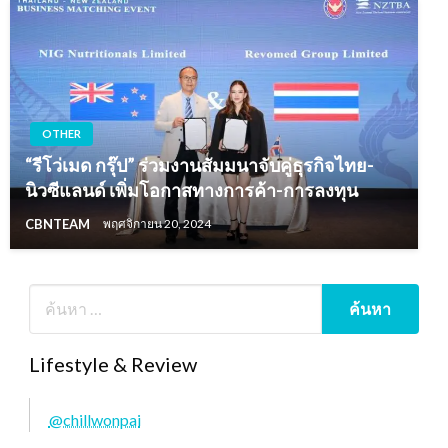
OTHER
“รีโว่เมด กรุ๊ป” ร่วมงานสัมมนาจับคู่ธุรกิจไทย-
นิวซีแลนด์ เพิ่มโอกาสทางการค้า-การลงทุน
CBNTEAM
พฤศจิกายน 20, 2024
Lifestyle & Review
@chillwonpai