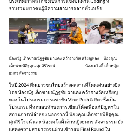
ประเทศเกาหลีใต้ ซึ่งเป็นการแข่งขันด้าน Coding ที่
รวบรวมเยาวชนผู้มีความสามารถจากทั่วเอเชีย
น้องณัฐ เด็กชายณัฏฐชัย ผาแดง คว้ารางวัลเหรียญทอง น้องคุณ
เด็กชายพิสิฐคุณ ศุภสิริโรจน์ น้องเมโลดี้ เด็กหญิง
ธมกร สัจจาธรรม
ในปี 2024 ทีมเยาวชนไทยสร้างผลงานที่โดดเด่นอย่างยิ่ง
โดย น้องณัฐ เด็กชายณัฏฐชัย ผาแดง คว้ารางวัลเหรียญ
ทอง ในโปรแกรมการแข่งขัน Vinu: Push & Run ซึ่งเป็น
โปรแกรมที่ทดสอบทักษะการเขียนโค้ดเพื่อแก้ปัญหาใน
สถานการณ์จำลอง นอกจากนี้ น้องคุณ เด็กชายพิสิฐคุณ
ศุภสิริโรจน์ และ น้องเมโลดี้ เด็กหญิงธมกร สัจจาธรรม ยัง
แสดงความสามารถจนผ่านเข้ารอบ Final Round ใน