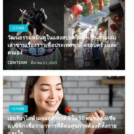
OTHER
วัฒนธรรมหมินตูในแสงสปอตไลต์ — ปิ่นสามเล่ม
เล่าขานเรื่องราวเพื่อประเทศชาติ ครอบครัว และ
ตนเอง
CBNTEAM
มีนาคม 21, 2025
OTHER
เฮอร์บาไลฟ์ เผยผลสำรวจ 8 ใน 10 คนของเอเชีย
แปซิฟิก เชื่อว่าอาหารที่ดีต่อสุขภาพต้องดีทั้งกาย
และใจ