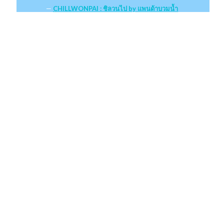
CHILLWONPAI : ชิลวนไป by แพนด้าบวมน้ำ