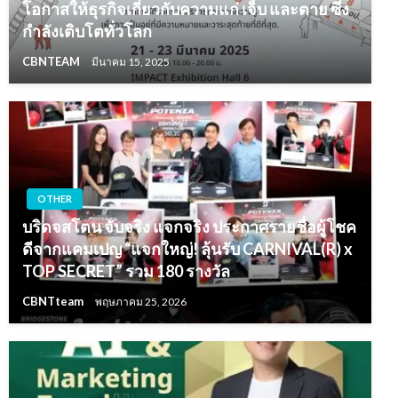
โอกาสให้ธุรกิจเกี่ยวกับความแก่ เจ็บ และตาย ซึ่ง
กำลังเติบโตทั่วโลก
CBNTEAM
มีนาคม 15, 2025
OTHER
บริดจสโตน จับจริง แจกจริง ประกาศรายชื่อผู้โชค
ดีจากแคมเปญ “แจกใหญ่! ลุ้นรับ CARNIVAL(R) x
TOP SECRET” รวม 180 รางวัล
CBNTteam
พฤษภาคม 25, 2026