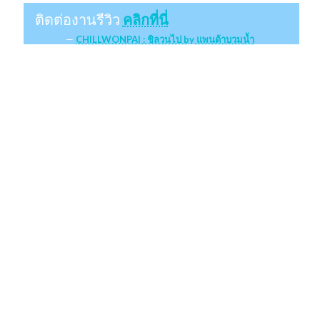
ติดต่องานรีวิว
คลิกที่นี่
CHILLWONPAI : ชิลวนไป by แพนด้าบวมน้ำ