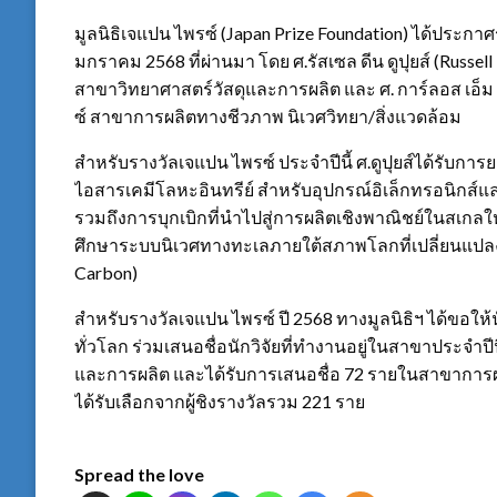
มูลนิธิเจแปน ไพรซ์ (Japan Prize Foundation) ได้ประกาศร
มกราคม 2568 ที่ผ่านมา โดย ศ.รัสเซล ดีน ดูปุยส์ (Russe
สาขาวิทยาศาสตร์วัสดุและการผลิต และ ศ. การ์ลอส เอ็ม ด
ซ์ สาขาการผลิตทางชีวภาพ นิเวศวิทยา/สิ่งแวดล้อม
สำหรับรางวัลเจแปน ไพรซ์ ประจำปีนี้ ศ.ดูปุยส์ได้รั
ไอสารเคมีโลหะอินทรีย์ สำหรับอุปกรณ์อิเล็กทรอนิกส์
รวมถึงการบุกเบิกที่นำไปสู่การผลิตเชิงพาณิชย์ในสเกลใ
ศึกษาระบบนิเวศทางทะเลภายใต้สภาพโลกที่เปลี่ยนแปลง โ
Carbon)
สำหรับรางวัลเจแปน ไพรซ์ ปี 2568 ทางมูลนิธิฯ ได้ขอให
ทั่วโลก ร่วมเสนอชื่อนักวิจัยที่ทำงานอยู่ในสาขาประจำป
และการผลิต และได้รับการเสนอชื่อ 72 รายในสาขาการผลิต
ได้รับเลือกจากผู้ชิงรางวัลรวม 221 ราย
Spread the love