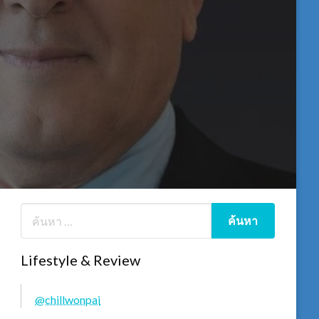
Lifestyle & Review
@chillwonpai