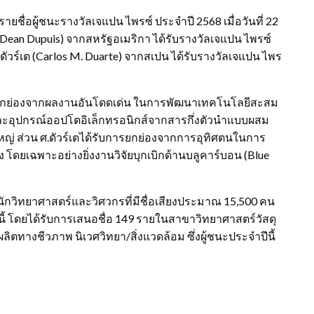
ายชื่อผู้ชนะรางวัลเจแปน ไพรซ์ ประจำปี 2568 เมื่อวันที่ 22
ll Dean Dupuis) จากสหรัฐอเมริกา ได้รับรางวัลเจแปน ไพรซ์
ัวร์เต (Carlos M. Duarte) จากสเปน ได้รับรางวัลเจแปน ไพร
บการยกย่องจากผลงานอันโดดเด่น ในการพัฒนาเทคโนโลยีสะสม
และอุปกรณ์ออปโตอิเล็กทรอนิกส์จากสารกึ่งตัวนำแบบผสม
หญ่ ส่วน ศ.ดัวร์เตได้รับการยกย่องจากการอุทิศตนในการ
ดยเฉพาะอย่างยิ่งงานวิจัยบุกเบิกด้านบลูคาร์บอน (Blue
้นักวิทยาศาสตร์และวิศวกรที่มีชื่อเสียงประมาณ 15,500 คน
ีนี้ โดยได้รับการเสนอชื่อ 149 รายในสาขาวิทยาศาสตร์วัสดุ
ทางชีวภาพ นิเวศวิทยา/สิ่งแวดล้อม ซึ่งผู้ชนะประจำปีนี้