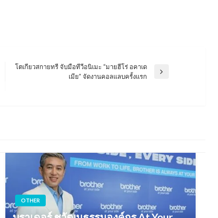
โตเกียวสกายทรี จับมือทีวีอนิเมะ “มายฮีโร่ อคาเด
Next
เมีย” จัดงานคอลแลบครั้งแรก
Post
OTHER
บราเดอร์ ชูวัฒนธรรมองค์กร At Your