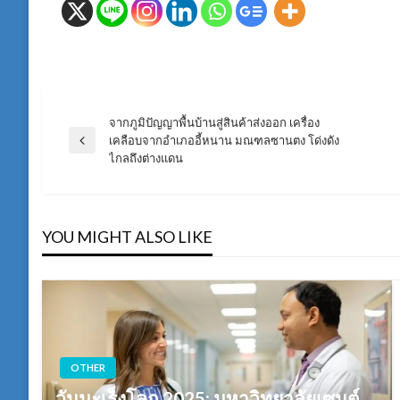
จากภูมิปัญญาพื้นบ้านสู่สินค้าส่งออก เครื่อง
แนะแนว
เคลือบจากอำเภออี้หนาน มณฑลซานตง โด่งดัง
Previous
ไกลถึงต่างแดน
Post
เรื่อง
YOU MIGHT ALSO LIKE
OTHER
วันมะเร็งโลก 2025: มหาวิทยาลัยเซนต์