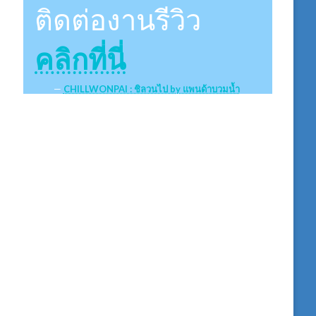
ติดต่องานรีวิว
คลิกที่นี่
CHILLWONPAI : ชิลวนไป by แพนด้าบวมน้ำ