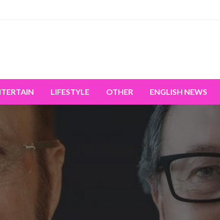
miss the world's movement.
NTERTAIN
LIFESTYLE
OTHER
ENGLISH NEWS