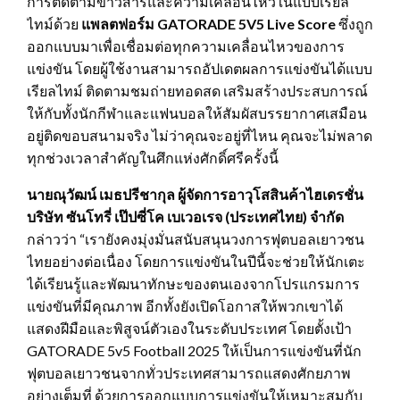
การติดตามข่าวสารและความเคลื่อนไหวในแบบเรียล
ไทม์ด้วย
แพลตฟอร์ม
GATORADE 5V5 Live Score
ซึ่งถูก
ออกแบบมาเพื่อเชื่อมต่อทุกความเคลื่อนไหวของการ
แข่งขัน โดยผู้ใช้งานสามารถอัปเดตผลการแข่งขันได้แบบ
เรียลไทม์ ติดตามชมถ่ายทอดสด เสริมสร้างประสบการณ์
ให้กับทั้งนักกีฬาและแฟนบอลให้สัมผัสบรรยากาศเสมือน
อยู่ติดขอบสนามจริง ไม่ว่าคุณจะอยู่ที่ไหน คุณจะไม่พลาด
ทุกช่วงเวลาสำคัญในศึกแห่งศักดิ์ศรีครั้งนี้
นายณุวัฒน์ เมธปรีชากุล ผู้จัดการอาวุโสสินค้าไฮเดรชั่น
บริษัท ซันโทรี่ เป๊ปซี่โค เบเวอเรจ (ประเทศไทย) จำกัด
กล่าวว่า “เรายังคงมุ่งมั่นสนับสนุนวงการฟุตบอลเยาวชน
ไทยอย่างต่อเนื่อง โดยการแข่งขันในปีนี้จะช่วยให้นักเตะ
ได้เรียนรู้และพัฒนาทักษะของตนเองจากโปรแกรมการ
แข่งขันที่มีคุณภาพ อีกทั้งยังเปิดโอกาสให้พวกเขาได้
แสดงฝีมือและพิสูจน์ตัวเองในระดับประเทศ โดยตั้งเป้า
GATORADE 5v5 Football 2025 ให้เป็นการแข่งขันที่นัก
ฟุตบอลเยาวชนจากทั่วประเทศสามารถแสดงศักยภาพ
อย่างเต็มที่ ด้วยการออกแบบการแข่งขันให้เหมาะสมกับ