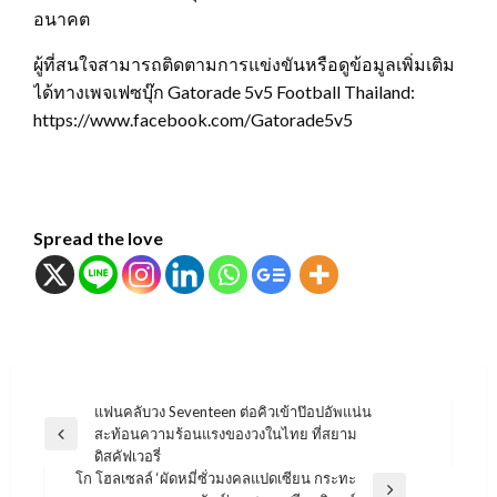
อนาคต
ผู้ที่สนใจสามารถติดตามการแข่งขันหรือดูข้อมูลเพิ่มเติม
ได้ทางเพจเฟซบุ๊ก Gatorade 5v5 Football Thailand:
https://www.facebook.com/Gatorade5v5
Spread the love
แนะแนว
แฟนคลับวง Seventeen ต่อคิวเข้าป๊อปอัพแน่น
สะท้อนความร้อนแรงของวงในไทย ที่สยาม
เรื่อง
Previous
ดิสคัฟเวอรี่
Post
โก โฮลเซลล์ ‘ผัดหมี่ซั่วมงคลแปดเซียน กระทะ