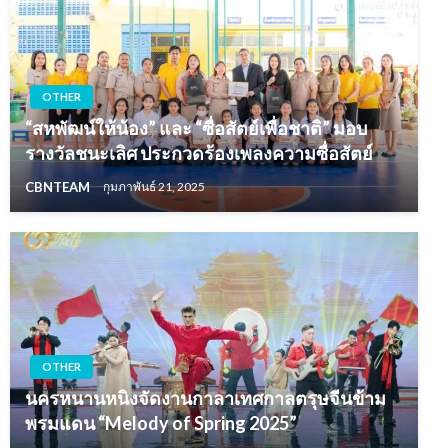
OTHER
“สหพัฒน์ให้น้อง” และ “ซื่อสัตย์เพื่อชาติ” มอบ
รางวัลชนะเลิศ ประกวดร้องเพลงความซื่อสัตย์
CBNTEAM
กุมภาพันธ์ 21, 2025
OTHER
นครหนานหนิงจัดงานกาลาเทศกาลตรุษจีนข้าม
พรมแดน “Melody of Spring 2025”