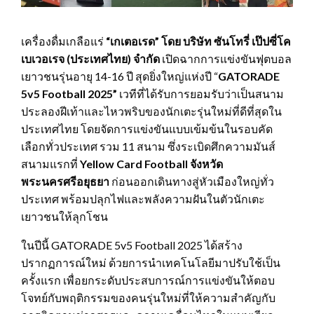
เครื่องดื่มเกลือแร่
“เกเตอเรด” โดย บริษัท ซันโทรี่ เป๊ปซี่โค
เบเวอเรจ (ประเทศไทย) จำกัด
เปิดฉากการแข่งขันฟุตบอล
เยาวชนรุ่นอายุ 14-16 ปี สุดยิ่งใหญ่แห่งปี “
GATORADE
5v5 Football 2025”
เวทีที่ได้รับการยอมรับว่าเป็นสนาม
ประลองฝีเท้าและไหวพริบของนักเตะรุ่นใหม่ที่ดีที่สุดใน
ประเทศไทย โดยจัดการแข่งขันแบบเข้มข้นในรอบคัด
เลือกทั่วประเทศ รวม 11 สนาม ซึ่งระเบิดศึกความมันส์
สนามแรกที่
Yellow Card Football จังหวัด
พระนครศรีอยุธยา
ก่อนออกเดินทางสู่หัวเมืองใหญ่ทั่ว
ประเทศ พร้อมปลุกไฟและพลังความฝันในตัวนักเตะ
เยาวชนให้ลุกโชน
ในปีนี้ GATORADE 5v5 Football 2025 ได้สร้าง
ปรากฏการณ์ใหม่ ด้วยการนำเทคโนโลยีมาปรับใช้เป็น
ครั้งแรก เพื่อยกระดับประสบการณ์การแข่งขันให้ตอบ
โจทย์กับพฤติกรรมของคนรุ่นใหม่ที่ให้ความสำคัญกับ