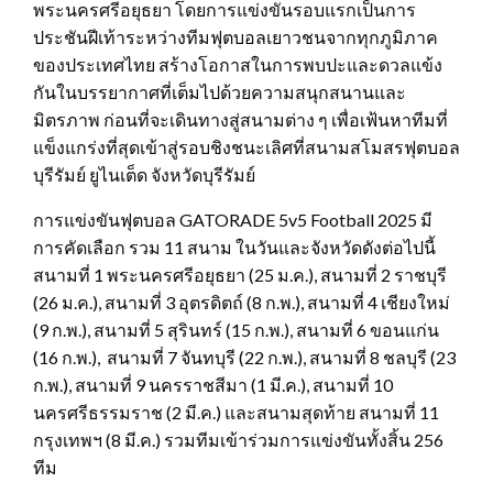
พระนครศรีอยุธยา โดยการแข่งขันรอบแรกเป็นการ
ประชันฝีเท้าระหว่างทีมฟุตบอลเยาวชนจากทุกภูมิภาค
ของประเทศไทย สร้างโอกาสในการพบปะและดวลแข้ง
กันในบรรยากาศที่เต็มไปด้วยความสนุกสนานและ
มิตรภาพ ก่อนที่จะเดินทางสู่สนามต่าง ๆ เพื่อเฟ้นหาทีมที่
แข็งแกร่งที่สุดเข้าสู่รอบชิงชนะเลิศที่สนามสโมสรฟุตบอล
บุรีรัมย์ ยูไนเต็ด จังหวัดบุรีรัมย์
การแข่งขันฟุตบอล GATORADE 5v5 Football 2025 มี
การคัดเลือก รวม 11 สนาม ในวันและจังหวัดดังต่อไปนี้
สนามที่ 1 พระนครศรีอยุธยา (25 ม.ค.), สนามที่ 2 ราชบุรี
(26 ม.ค.), สนามที่ 3 อุตรดิตถ์ (8 ก.พ.), สนามที่ 4 เชียงใหม่
(9 ก.พ.), สนามที่ 5 สุรินทร์ (15 ก.พ.), สนามที่ 6 ขอนแก่น
(16 ก.พ.), สนามที่ 7 จันทบุรี (22 ก.พ.), สนามที่ 8 ชลบุรี (23
ก.พ.), สนามที่ 9 นครราชสีมา (1 มี.ค.), สนามที่ 10
นครศรีธรรมราช (2 มี.ค.) และสนามสุดท้าย สนามที่ 11
กรุงเทพฯ (8 มี.ค.) รวมทีมเข้าร่วมการแข่งขันทั้งสิ้น 256
ทีม