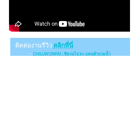
ติดต่องานรีวิว
คลิกที่นี่
CHILLWONPAI : ชิลวนไป by แพนด้าบวมน้ำ