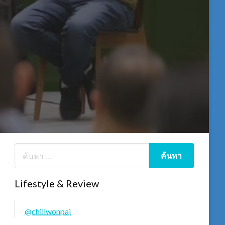
Lifestyle & Review
@chillwonpai