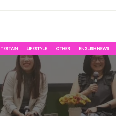
miss the world's movement.
NTERTAIN
LIFESTYLE
OTHER
ENGLISH NEWS