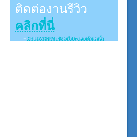
ติดต่องานรีวิว
คลิกที่นี่
CHILLWONPAI : ชิลวนไป by แพนด้าบวมน้ำ