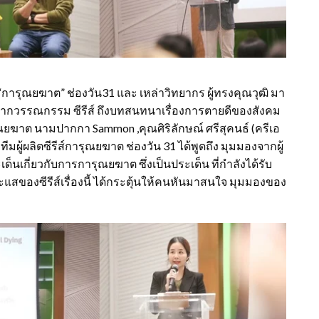
ส์ “การุณยฆาต” ช่องวัน31 และ เหล่าวิทยากร ผู้ทรงคุณวุฒิ มา
้อ “จากวรรณกรรม ซีรีส์ ถึงบทสนทนาเรื่องการตายดีของสังคม
ุณยฆาต นามปากกา Sammon ,คุณศิริลักษณ์ ศรีสุคนธ์ (ครีเอ
) ทีมผู้ผลิตซีรีส์การุณยฆาต ช่องวัน 31 ได้พูดถึง มุมมองจากผู้
เด็นเกี่ยวกับการการุณยฆาต ซึ่งเป็นประเด็น ที่กำลังได้รับ
แสของซีรีส์เรื่องนี้ ได้กระตุ้นให้คนหันมาสนใจ มุมมองของ