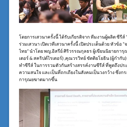
โดยการเสวนาครั้งนี้ ได้รับเกียรติจาก ทีมงานผู้ผลิต ซีรี
ร่วมเสวนา เปิดเวทีเสวนาครั้งนี้ เปิดประเด็นด้วย หัวข
ไทย” นำโดย พญ.อิสรีย์ ศิริวรรณกุลธร ผู้เขียนนิยายการ
เตอร์ & สคริปต์ไรเตอร์) ,คุณวรวิทย์ ขัตติยโยธิน (ผู้กำกับ
ทำซีรีส์ ในการรวมตัวกันสร้างสรรค์งานซีรีส์ ที่พูดถึงประ
ความสนใจ และเป็นที่ถกเถียงในสังคมเป็นวงกว้าง ซึ่งกระ
การุณยฆาตมากขึ้น