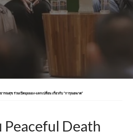
ารณสุข ร่วมเปิดมุมมอง-แลกเปลี่ยน เกี่ยวกับ “การุณยฆาต”
ับ Peaceful Death