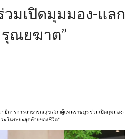
ร่วมเปิดมุมมอง-แลก
“การุณยฆาต”
รรมาธิการการสาธารณสุข สภาผู้แทนราษฎร ร่วมเปิดมุมมอง-
าวะ ในระยะสุดท้ายของชีวิต”