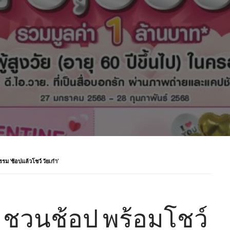
รม ‘ช้อปแล้วโชว์ วัยเก๋า’
ย. ชวนช้อป พร้อมโชว์