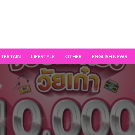
miss the world's movement.
NTERTAIN
LIFESTYLE
OTHER
ENGLISH NEWS