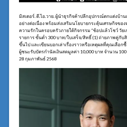
มิสเตอร์. ดี.ไอ.วาย. ผู้นำธุรกิจค้าปลีกอุปกรณ์ตกแต่งบ้
อย่างต่อเนื่อง พร้อมส่งเสริมนโยบายกระตุ้นเศรษกิจข
ความรักในครอบครัวภายใต้กิจกรรม “ช้อปแล้วโชว์ วัยเก๋า” 
รายการ ขั้นต่ำ 300 บาท/ใบเสร็จ/สิทธิ์ (1) ถ่ายภาพคู่กับส
ขึ้นไป และเขียนบอกเล่าเรื่องราวหรือเหตุผลที่คุณเลือกซ
ผู้ชนะรับบัตรกำนัลเงินสดมูลค่า 10,000 บาท จำนวน 100 ร
28 กุมภาพันธ์ 2568