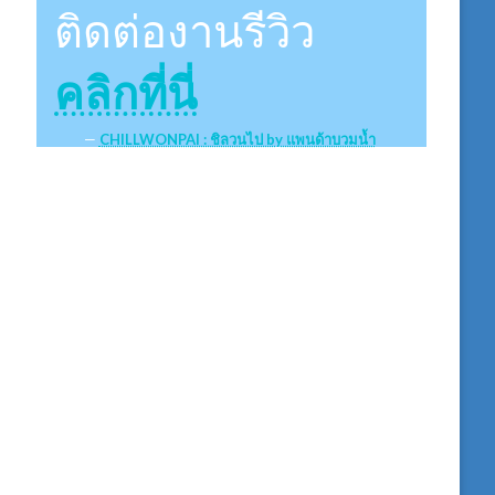
ติดต่องานรีวิว
คลิกที่นี่
CHILLWONPAI : ชิลวนไป by แพนด้าบวมน้ำ