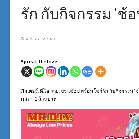
รัก กับกิจกรรม ‘ช้อ
Posted
มกราคม 29, 2025
on
Spread the love
มิสเตอร์. ดี.ไอ.วาย. ชวนช้อป พร้อมโชว์รัก กับกิจกรรม ‘
มูลค่า 1 ล้านบาท