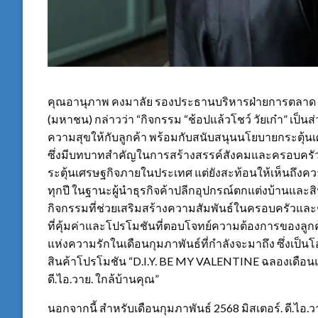
คุณอานุภาพ คงมาลัย รองประธานบริหารฝ่ายการตลาด บริษั
(มหาชน) กล่าวว่า “กิจกรรม “ช้อปแล้วโชว์ วัยเก๋า” เป็นส่
ความสุขให้กับลูกค้า พร้อมกับสนับสนุนนโยบายกระตุ้นเศร
ซึ่งมีบทบาทสำคัญในการสร้างสรรค์สังคมและครอบครัวที่
ระตุ้นเศรษฐกิจภายในประเทศ แต่ยังสะท้อนให้เห็นถึงความ
ทุกปี ในฐานะผู้นำธุรกิจค้าปลีกอุปกรณ์ตกแต่งบ้านและสินค้
กิจกรรมที่ช่วยเสริมสร้างความสัมพันธ์ในครอบครัวแล
ที่คุ้มค่าและโปรโมชันที่ตอบโจทย์ความต้องการของลูก
แห่งความรักในเดือนกุมภาพันธ์ที่กำลังจะมาถึง ซึ่งเ
สินค้าโปรโมชัน “D.I.Y. BE MY VALENTINE ฉลองเดือนแห
ดี.ไอ.วาย. ใกล้บ้านคุณ”
นอกจากนี้ สำหรับเดือนกุมภาพันธ์ 2568 มิสเตอร์. ดี.ไอ