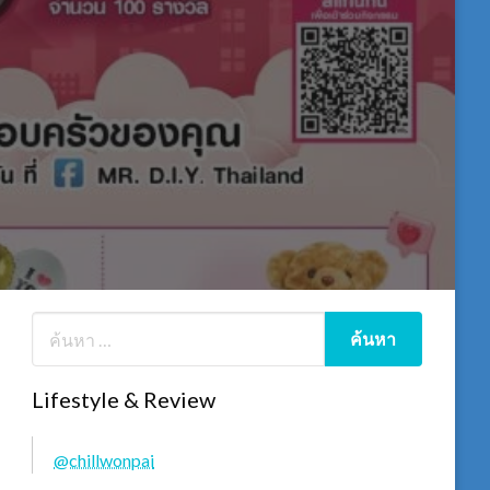
Lifestyle & Review
@chillwonpai