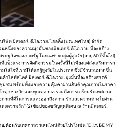
ท มิสเตอร์. ดี.ไอ.วาย. โฮลดิ้ง (ประเทศไทย) จำกัด
วนหนึ่งของความมุ่งมั่นของมิสเตอร์. ดี.ไอ.วาย. ที่จะสร้าง
ษฐกิจของภาครัฐ โดยเฉพาะกลุ่มผู้สูงวัย (อายุ 60 ปีขึ้นไป)
แข็งแรง การจัดกิจกรรมในครั้งนี้ไม่เพียงแต่ส่งเสริมการก
ใส่ใจที่เรามีให้แก่ผู้สูงวัยในประเทศ ซึ่งมีจำนวนมากขึ้น
าไลฟ์สไตล์ มิสเตอร์. ดี.ไอ.วาย. มุ่งมั่นที่จะสร้างสรรค์
ะชุมชน พร้อมทั้งมอบความคุ้มค่าผ่านสินค้าคุณภาพในราคา
ค้าทุกช่วงวัย และทุกเทศกาล รวมถึงการเตรียมรับเทศกาล
ป็นโอกาสที่ดีในการแสดงออกถึงความรักและความห่วงใยผ่าน
่งความรัก” (2) ช้อปของขวัญสุดพิเศษ ณ ร้านมิสเตอร์.
.วาย. ต้อนรับเทศกาลวาเลนไทน์ด้วยโปรโมชัน “D.I.Y. BE MY