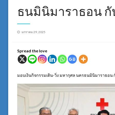
ธนมินิมาราธอน 
Posted
มกราคม 29, 2025
on
Spread the love
มอบเงินกิจกรรมเดิน-วิ่ง มหากุศล นครธนมินิมาราธอ