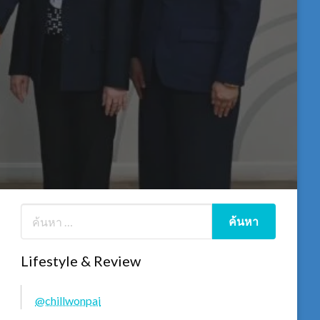
Lifestyle & Review
@chillwonpai