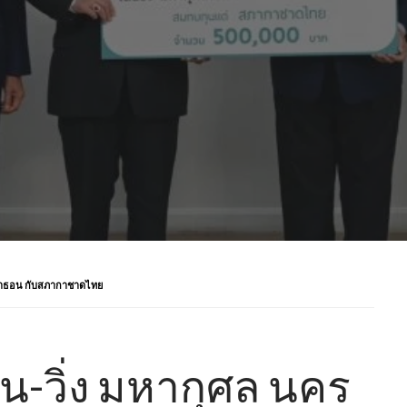
าราธอน กับสภากาชาดไทย
น-วิ่ง มหากุศล นคร