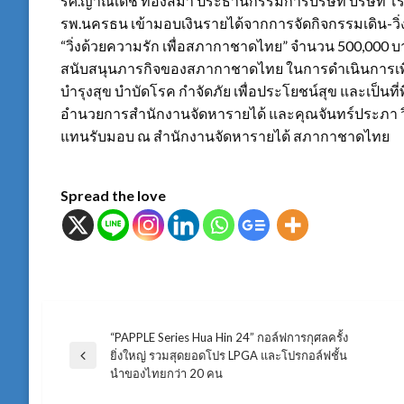
รศ.ญาณเดช ทองสิมา ประธานกรรมการบริษัท บริษัท โ
รพ.นครธน เข้ามอบเงินรายได้จากการจัดกิจกรรมเดิน-วิ่
“วิ่งด้วยความรัก เพื่อสภากาชาดไทย” จำนวน 500,000 
สนับสนุนภารกิจของสภากาชาดไทย ในการดำเนินการเพื
บำรุงสุข บำบัดโรค กำจัดภัย เพื่อประโยชน์สุข และเป็นท
อำนวยการสำนักงานจัดหารายได้ และคุณจันทร์ประภา วิช
แทนรับมอบ ณ สำนักงานจัดหารายได้ สภากาชาดไทย
Spread the love
“PAPPLE Series Hua Hin 24” กอล์ฟการกุศลครั้ง
แนะแนว
ยิ่งใหญ่ รวมสุดยอดโปร LPGA และโปรกอล์ฟชั้น
Previous
นำของไทยกว่า 20 คน
Post
เรื่อง