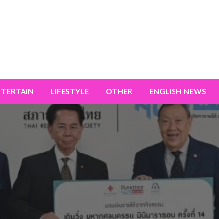
miss the world's movement.
NTERTAIN
LIFESTYLE
OTHER
ENGLISH NEWS