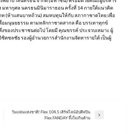
รงพยาบาลนครธน จำกัด (มหาชน) พร้อมด้วยคณะผู้บริหาร
ง มหากุศล นครธนมินิมาราธอน ครั้งที่ 14 ภายใต้แนวคิด
บาท (ห้าแสนบาทถ้วน) สมทบทุนให้กับ สภากาชาดไทย เพื่อ
่อมนุษยธรรม ตามหลักกาชาดสากล คือ บรรเทาทุกข์
ี่พึ่งของประชาชนต่อไป โดยมี คุณขรรค์ ประจวบเหมาะ ผู้
ิตชลชัย รองผู้อำนวยการสำนักงานจัดหารายได้ เป็นผู้
วันแฟนแห่งชาติ! Flex 104.5 เสิร์ฟไลน์อัปศิลปิน
Next
Flex FANDAY จึ้งใจเกินต้าน
Post