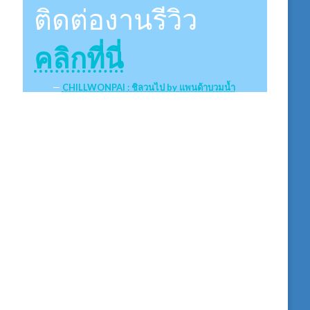
ติดต่องานรีวิว
คลิกที่นี่
CHILLWONPAI : ชิลวนไป by แพนด้าบวมน้ำ