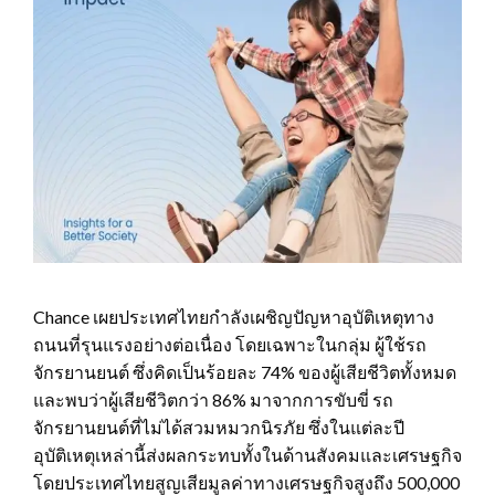
Chance เผยประเทศไทยกำลังเผชิญปัญหาอุบัติเหตุทาง
ถนนที่รุนแรงอย่างต่อเนื่อง โดยเฉพาะในกลุ่ม ผู้ใช้รถ
จักรยานยนต์ ซึ่งคิดเป็นร้อยละ 74% ของผู้เสียชีวิตทั้งหมด
และพบว่าผู้เสียชีวิตกว่า 86% มาจากการขับขี่ รถ
จักรยานยนต์ที่ไม่ได้สวมหมวกนิรภัย ซึ่งในแต่ละปี
อุบัติเหตุเหล่านี้ส่งผลกระทบทั้งในด้านสังคมและเศรษฐกิจ
โดยประเทศไทยสูญเสียมูลค่าทางเศรษฐกิจสูงถึง 500,000