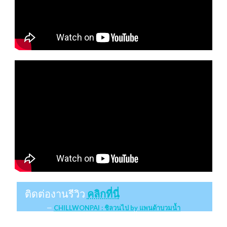
ติดต่องานรีวิว
คลิกที่นี่
CHILLWONPAI : ชิลวนไป by แพนด้าบวมน้ำ