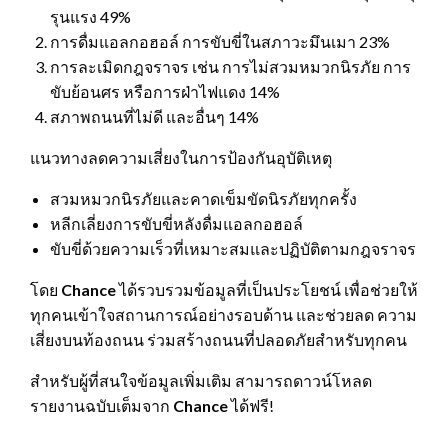
รุนแรง 49%
การดื่มแอลกอฮอล์ การขับขี่ในสภาวะมึนเมา 23%
การละเมิดกฎจราจร เช่น การไม่สวมหมวกนิรภัย การ
ขับย้อนศร หรือการฝ่าไฟแดง 14%
สภาพถนนที่ไม่ดี และอื่นๆ 14%
แนวทางลดความเสี่ยงในการป้องกันอุบัติเหตุ
สวมหมวกนิรภัยและคาดเข็มขัดนิรภัยทุกครั้ง
หลีกเลี่ยงการขับขี่หลังดื่มแอลกอฮอล์
ขับขี่ด้วยความเร็วที่เหมาะสมและปฏิบัติตามกฎจราจร
โดย
Chance
ได้รวบรวมข้อมูลที่เป็นประโยชน์ เพื่อช่วยให้
ทุกคนเข้าใจสถานการณ์อย่างรอบด้าน และช่วยลด ความ
เสี่ยงบนท้องถนน ร่วมสร้างถนนที่ปลอดภัยสำหรับทุกคน
สำหรับผู้ที่สนใจข้อมูลเพิ่มเติม สามารถดาวน์โหลด
รายงานฉบับเต็มจาก
Chance
ได้ฟรี!