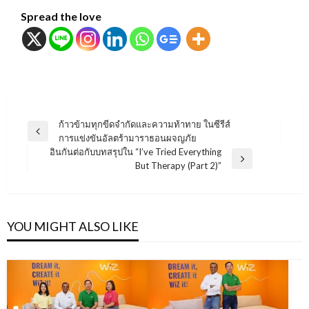
Spread the love
แนะแนว
ก้าวข้ามทุกขีดจำกัดและความท้าทาย ในซีรีส์
Previous
การแข่งขันอัลตร้ามาราธอนผจญภัย
เรื่อง
Post
อินกันต่อกับบทสรุปใน “I’ve Tried Everything
Next
But Therapy (Part 2)”
Post
YOU MIGHT ALSO LIKE