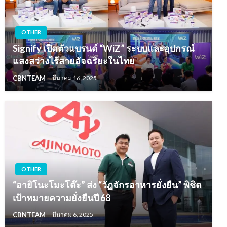
OTHER
Signify เปิดตัวแบรนด์ “WiZ” ระบบและอุปกรณ์
แสงสว่างไร้สายอัจฉริยะในไทย
CBNTEAM
มีนาคม 16, 2025
OTHER
“อายิโนะโมะโต๊ะ” ส่ง “วัฏจักรอาหารยั่งยืน” พิชิต
เป้าหมายความยั่งยืนปี 68
CBNTEAM
มีนาคม 6, 2025