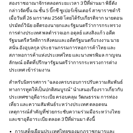
สองราชอาณาจักรตลอดระยะเวลา 3 ปีที่ผ่านมา พิธีดัง
กล่าวจัดขึ้น ณ ชั้น 5 บิ๊กซี ซูเปอร์เซ็นเตอร์ สาขาราชดำริ
เมื่อวันที่ 26 มกราคม 2568 โดยได้รับเกียรติจาก นายดอน
ปรมัตถ์วินัย อดีตรองนายกและรัฐมนตรีว่าการกระทรวง
การต่างประเทศ พลตำรวจเอก อดุลย์ แสงสิงเเก้ว อดีต
รัฐมนตรีสวัสดิการสังคมและอดีตรัฐมนตรีแรงงาน นาย
สนั่น อังอุบลกุล ประธานกรรมการหอการค้าไทย และ
สภาหอการค้าแห่งประเทศไทย และนางพรพิมล กาญจน
ลักษณ์ อดีตที่ปรึกษารัฐมนตรีว่าการกระทรวงการต่าง
ประเทศ เข้าร่วมงาน
สำหรับนิทรรศการ “ฉลองครบรอบการปรับความสัมพันธ์
ทางการทูตให้เป็นปกติสมบูรณ์” นำเสนอเรื่องราวเกี่ยวกับ
ประเทศซาอุดีอาระเบีย ครอบคลุม วัฒนธรรม การท่อง
เที่ยว และความสัมพันธ์ระหว่างประเทศ ตลอดจน
เหตุการณ์สำคัญที่ช่วยกระชับความร่วมมือระหว่างไทย
และซาอุดีอาระเบีย ตลอด 3 ปีที่ผ่านมา ดังนี้
การเสด็จเยือนประเทศไทยของมกุฎราชกุมารและ