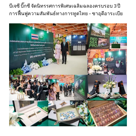
บีเจซี บิ๊กซี จัดนิทรรศการพิเศษเฉลิมฉลองครบรอบ 3 ปี
การฟื้นฟูความสัมพันธ์ทางการทูตไทย – ซาอุดีอาระเบีย