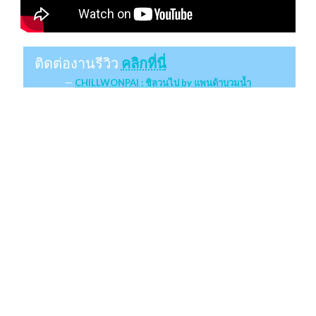
ติดต่องานรีวิว
คลิกที่นี่
CHILLWONPAI : ชิลวนไป by แพนด้าบวมน้ำ