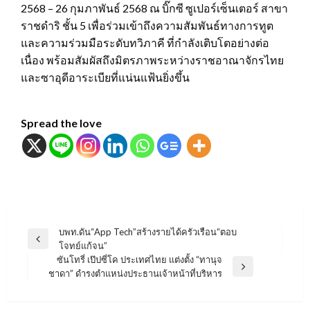
2568 – 26 กุมภาพันธ์ 2568 ณ บิ๊กซี ซูเปอร์เซ็นเตอร์ สาขา
ราชดำริ ชั้น 5 เพื่อร่วมเข้าถึงความสัมพันธ์ทางการทูต
และความร่วมมือระดับทวิภาคี ที่กำลังเติบโตอย่างต่อ
เนื่อง พร้อมสัมผัสถึงมิตรภาพระหว่างราชอาณาจักรไทย
และซาอุดีอาระเบียที่แน่นแฟ้นยิ่งขึ้น
Spread the love
แนะแนว
บพท.ดัน“App Tech”สร้างรายได้ครัวเรือน“ตอบ
Previous
โจทย์แก้จน”
เรื่อง
Post
ซันโทรี่ เป๊ปซี่โค ประเทศไทย แต่งตั้ง “ทานุจ
Next
ชาดา” ดำรงตำแหน่งประธานเจ้าหน้าที่บริหาร
Post