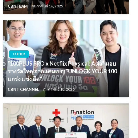
CBNTEAM
กุมภาพันธ์ 16, 2025
OTHER
“100PLUS PRO x Netflix Physical: Asia” มอบ
รางวัลใหญ่จากแคมเปญ “UNLOCK YOUR 100
แกร่ง แข่ง อึด”
CBNT CHANNEL
กุมภาพันธ์ 18, 2026