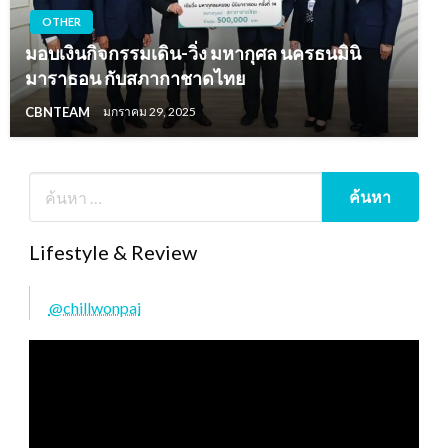
OTHER
มอบเงินกิจกรรมเดิน-วิ่ง มหากุศล นครธนมินิ
มาราธอน กับสภากาชาดไทย
CBNTEAM
มกราคม 29, 2025
Lifestyle & Review
@chillwonpai