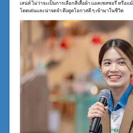
เสน่ห์ ไม่ว่าจะเป็นการเลือกสีเสื้อผ้า แอคเซสซอรี่ หรือแ
โดดเด่นและน่าจดจำ ดึงดูดโอกาสดี ๆ เข้ามาในชีวิต