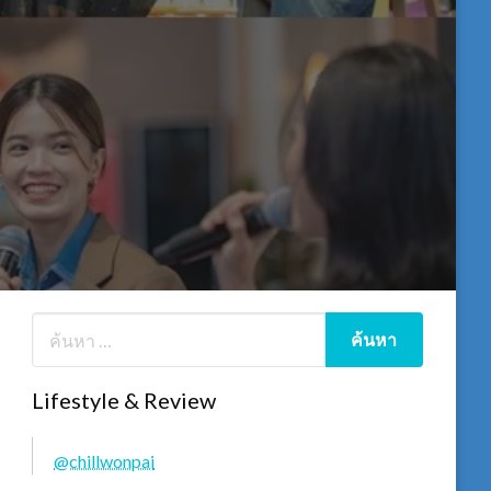
Lifestyle & Review
@chillwonpai