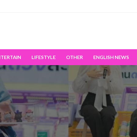
miss the world's movement.
NTERTAIN
LIFESTYLE
OTHER
ENGLISH NEWS