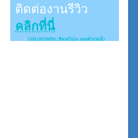
ติดต่องานรีวิว
คลิกที่นี่
CHILLWONPAI : ชิลวนไป by แพนด้าบวมน้ำ