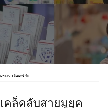
น MUNIMART ที่ เดอะ ปาร์ค
3 เคล็ดลับสายมูยุค