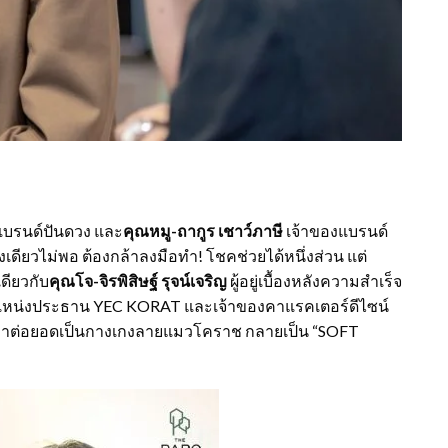
แบรนด์ปันดวง และ
คุณหมู-ถากูร เชาว์ภาษี
เจ้าของแบรนด์
างเดียวไม่พอ ต้องกล้าลงมือทำ! โชคช่วยได้หนึ่งส่วน แต่
ดียวกับ
คุณโจ-จิรพิสิษฐ์ รุจน์เจริญ
ผู้อยู่เบื้องหลังความสำเร็จ
แหน่งประธาน YEC KORAT และเจ้าของคาแรคเตอร์ดีไซน์
ชคมาต่อยอดเป็นกางเกงลายแมวโคราช กลายเป็น “SOFT