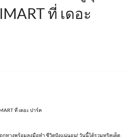
MART ที่ เดอะ
MART ที่ เดอะ ปาร์ค
ให้ถูกทางพร้อมลงมือทำ ชีวิตปังแน่นอน! วันนี้ได้รวมทริคเด็ด