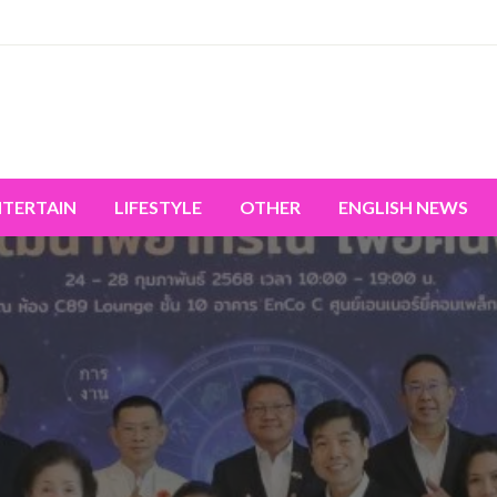
miss the world's movement.
NTERTAIN
LIFESTYLE
OTHER
ENGLISH NEWS