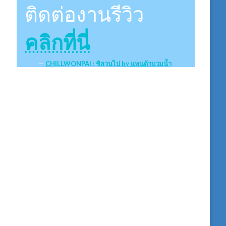
ติดต่องานรีวิว
คลิกที่นี่
CHILLWONPAI : ชิลวนไป by แพนด้าบวมน้ำ