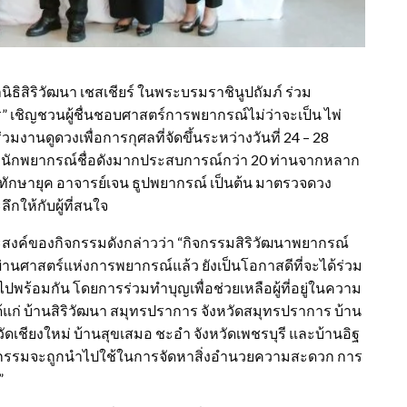
ลนิธิสิริวัฒนา เชสเชียร์ ในพระบรมราชินูปถัมภ์ ร่วม
” เชิญชวนผู้ชื่นชอบศาสตร์การพยากรณ์ไม่ว่าจะเป็น ไพ่
มงานดูดวงเพื่อการกุศลที่จัดขึ้นระหว่างวันที่ 24 – 28
ทีมนักพยากรณ์ชื่อดังมากประสบการณ์กว่า 20 ท่านจากหลาก
ทักษายุค อาจารย์เจน ธูปพยากรณ์ เป็นต้น มาตรวจดวง
ให้กับผู้ที่สนใจ
ประสงค์ของกิจกรรมดังกล่าวว่า “กิจกรรมสิริวัฒนาพยากรณ์
่านศาสตร์แห่งการพยากรณ์แล้ว ยังเป็นโอกาสดีที่จะได้ร่วม
ไปพร้อมกัน โดยการร่วมทำบุญเพื่อช่วยเหลือผู้ที่อยู่ในความ
 ได้แก่ บ้านสิริวัฒนา สมุทรปราการ จังหวัดสมุทรปราการ บ้าน
งหวัดเชียงใหม่ บ้านสุขเสมอ ชะอำ จังหวัดเพชรบุรี และบ้านอิฐ
จากกิจกรรมจะถูกนำไปใช้ในการจัดหาสิ่งอำนวยความสะดวก การ
”