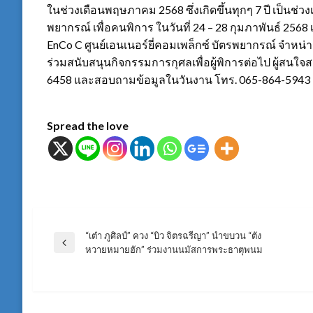
ในช่วงเดือนพฤษภาคม 2568 ซึ่งเกิดขึ้นทุกๆ 7 ปี เป็นช่วง
พยากรณ์ เพื่อคนพิการ ในวันที่ 24 – 28 กุมภาพันธ์ 2568 
EnCo C ศูนย์เอนเนอร์ยี่คอมเพล็กซ์ บัตรพยากรณ์ จำหน
ร่วมสนับสนุนกิจกรรมการกุศลเพื่อผู้พิการต่อไป ผู้สนใจส
6458 และสอบถามข้อมูลในวันงาน โทร. 065-864-5943
Spread the love
“เต๋า ภูศิลป์” ควง “บิว จิตรฉรีญา” นำขบวน “ตัง
แนะแนว
Previous
หวายหมายฮัก” ร่วมงานนมัสการพระธาตุพนม
Post
เรื่อง