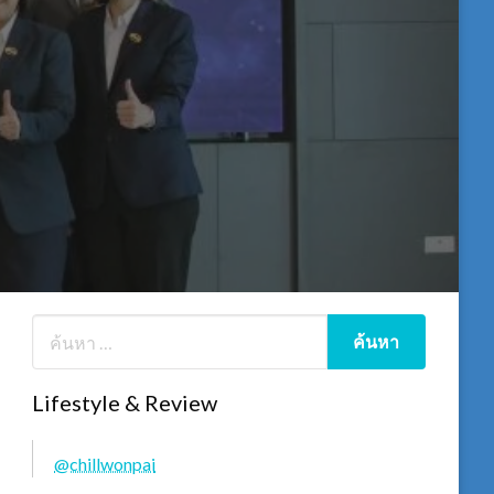
Lifestyle & Review
@chillwonpai