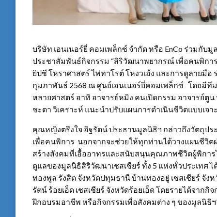
บริษัท เอนเนอร์ยี่ คอมเพล็กซ์ จำกัด หรือ EnCo ร่วมกับมู
ประชาสัมพันธ์กิจกรรม “สิริวัฒนาพยากรณ์ เพื่อคนพิการ
ยิปซี โหราศาสตร์ ไพ่ทาโรต์ โหงวเฮ้ง และการดูลายมือ ร่ว
กุมภาพันธ์ 2568 ณ ศูนย์เอนเนอร์ยี่คอมเพล็กซ์ โดยมี
หลายศาสตร์ อาทิ อาจารย์หมิง คนเปิดกรรม อาจารย์ตูน 
ชะตา วิเคราะห์ แนะนำปรับแผนการดำเนินชีวิตแบบเจาะลึก
คุณหญิงตรึงใจ อิฐรัตน์ ประธานมูลนิธิฯ กล่าวถึงวัตถุ
เพื่อคนพิการ นอกจากจะช่วยให้ทุกท่านได้วางแผนชีวิตผ
สร้างสังคมที่เอื้ออาทรและสนับสนุนคุณภาพชีวิตผู้พิการ
ดูแลของมูลนิธิสิริวัฒนาเชสเชียร์ ทั้ง 5 แห่งทั่วประเทศ
ทองพูล รังสิต จังหวัดปทุมธานี บ้านทองอยู่ เชสเชียร์ จั
รัตน์ ร้อยเอ็ด เชสเชียร์ จังหวัดร้อยเอ็ด โดยรายได้
ฝึกอบรมอาชีพ หรือกิจกรรมเพื่อสังคมต่าง ๆ ของมูลนิธิฯ