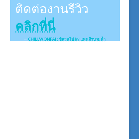
ติดต่องานรีวิว
คลิกที่นี่
CHILLWONPAI : ชิลวนไป by แพนด้าบวมน้ำ