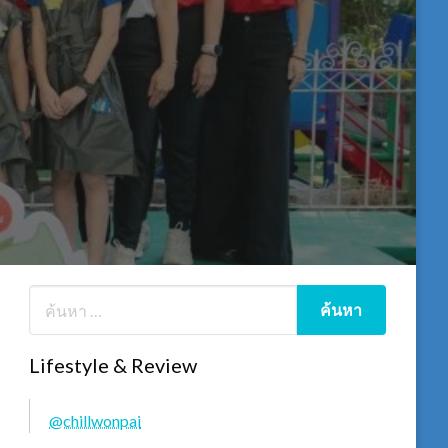
Lifestyle & Review
@chillwonpai