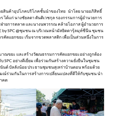
น่ายสินค้าอุปโภคบริโภคชั้นนำของไทย นำโดย นายอภิสิทธิ์
 ได้แก่ นางชัยลดา ตันติเวชกุล รองกรรมการผู้อำนวยการ
การฝ่ายการตลาด และนางนพวรรณ คล้ายโอภาส ผู้อำนวยการ
 by SPC @ชุมชน ณ บริเวณหน้ามัสยิดดารุ้ลมุห์ซีนีน ชุมชน
มการคัดแยกขยะ เริ่มจากขวดพลาสติก เพื่อเป็นส่วนหนึ่งในการ
ริมาณขยะ และสร้างวัฒนธรรมการคัดแยกขยะอย่างถูกต้อง
 SPC อย่างดีเยี่ยม เพื่อร่วมกันสร้างความยั่งยืนในชุมชน
อนันต์ บัลลังน้อย ประธานชุมชนสุเหร่าบ้านดอน พร้อมด้วย
ร่วมกันในการสร้างการเปลี่ยนแปลงที่ดีให้กับชุมชน นำ
นาคต