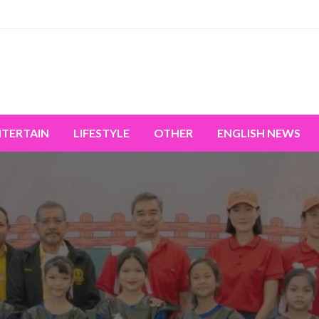
miss the world's movement.
NTERTAIN
LIFESTYLE
OTHER
ENGLISH NEWS