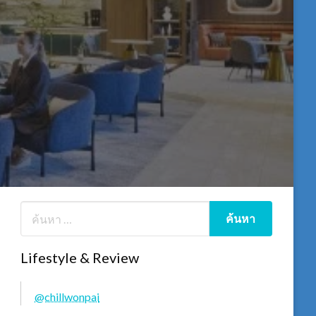
Lifestyle & Review
@chillwonpai