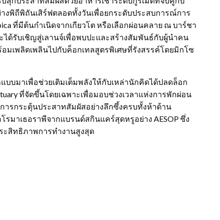
ารปลุกประสาทสัมผัสด้วยอาหารเช้าระดับกูร์เมต์ที่จับคู่กับ
่างพิถีพิถันเสิร์ฟตลอดทั้งวันเพื่อยกระดับประสบการณ์การ
ca ที่มีต้นกำเนิดจากเกียวโต หรือเลือกผ่อนคลาย ณ บาร์ชา
กจะได้รับเชิญสู่เลานจ์เพื่อพบปะและสร้างสัมพันธ์กับผู้นำคน
ร้อมเพลิดเพลินไปกับค็อกเทลสูตรพิเศษที่รังสรรค์โดยมิกโซ
แบบมาเพื่อช่วยเติมเต็มพลังให้กับเหล่านักคิดได้ปลดล็อก
anctuary ที่จัดขึ้นโดยเฉพาะเพื่อมอบช่วงเวลาแห่งการพักผ่อน
รกระตุ้นประสาทสัมผัสอย่างลึกซึ้งครบทั้งห้าด้าน
โรมาเธอราพีจากแบรนด์สกินแคร์สุดหรูอย่าง AESOP ซึ่ง
ระสิทธิภาพการทำงานสูงสุด