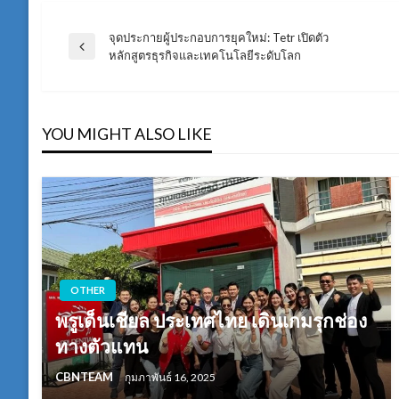
จุดประกายผู้ประกอบการยุคใหม่: Tetr เปิดตัว
แนะแนว
Previous
หลักสูตรธุรกิจและเทคโนโลยีระดับโลก
Post
เรื่อง
YOU MIGHT ALSO LIKE
OTHER
พรูเด็นเชียล ประเทศไทย เดินเกมรุกช่อง
ทางตัวแทน
CBNTEAM
กุมภาพันธ์ 16, 2025