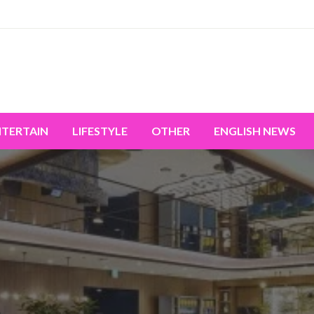
miss the world's movement.
NTERTAIN
LIFESTYLE
OTHER
ENGLISH NEWS