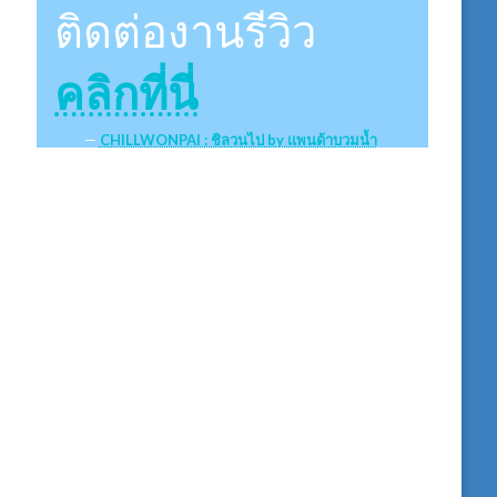
ติดต่องานรีวิว
คลิกที่นี่
CHILLWONPAI : ชิลวนไป by แพนด้าบวมน้ำ