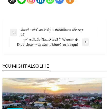
แนะแนว
ท่องเที่ยวทั่วไทย รับคุ้ม 2 ต่อกับบัตรเครดิต กรุง
Previous
ศรี
เรื่อง
Post
จุฬาฯ เปิดตัว “วีลแชร์เดินได้” Wheelchair
Next
Exoskeleton หุ่นยนต์สวมใส่บนร่างกายมนุษย์
Post
YOU MIGHT ALSO LIKE