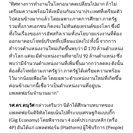
“ทิศทางการทำงานในโลกอนาคตเปลี่ยนไปมาก ถ้าไม่
เตรียมความพร้อมให้เหมือนกันนานาประเทศที่เตรียมตัว
ไปค่อนข้างมากแล้ว โดยเฉพาะภาคการศึกษา ภาครัฐ
รวมทั้งภาคเอกชน ก็คงจะไม่ทันต่อเทรนด์ของโลก ซึ่งมี
ทั้งในเรื่องของการอัพสกิล รวมทั้งนโยบายแรงงานที่ต้อง
ออกมาตอบโจทย์บริบทที่เปลี่ยนแปลงไป ทั้งนี้ จากการ
สำรวจตำแหน่งงานใหม่เกิดขึ้นพบว่า มี 170 ล้านตำแหน่ง
ทั่วโลก แต่จะมีตำแหน่งงานที่หายไป 92 ล้านตำแหน่ง ซึ่ง
พบว่ามีจำนวนตำแหน่งงานที่เพิ่มขึ้นมากกว่าลดลง ดังนั้น
ต้องตั้งโจทย์ถามภาครัฐว่า ภาครัฐได้เตรียมความพร้อม
ไว้มากน้อยเพียงใด โดยเฉพาะตำแหน่งงานใหม่ที่เกิดขึ้น
ค่อนข้างมากนี้เชื่อว่าเป็นตำแหน่งงานที่อยู่บน
แพลตฟอร์มจำนวนมาก”
รศ.ดร.ดนุวัศ
กล่าวเสริมว่า นิด้าได้ศึกษาบทบาทของ
แพลตฟอร์มดิจิทัลโดยเน้นไปที่ระบบเศรษฐกิจแบบกิ๊ก
(Gig Economy) โดยพิจารณา 4 องค์ประกอบหลัก (หรือ
4P) อันได้แก่ แพลตฟอร์ม (Platform) ผู้ใช้บริการ (People)