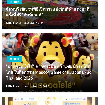
OTHER
จันทบุรี เชิญชมพิธีเปิดการแข่งขันกีฬาแห่งชาติ
ครั้งที่ 49 “จันท์เกมส์”
CBNTEAM
ธันวาคม 7, 2024
OTHER
“มาสคอตโรโร่” จากพรอมิส คว้าแชมป์กระโดด
ไกล ในกิจกรรม Mascot Game งาน Japan Expo
Thailand 2026
CBNTteam
กุมภาพันธ์ 13, 2026