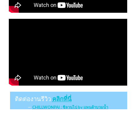
ติดต่องานรีวิว
คลิกที่นี่
CHILLWONPAI : ชิลวนไป by แพนด้าบวมน้ำ