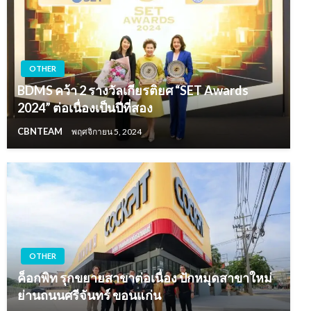
OTHER
BDMS คว้า 2 รางวัลเกียรติยศ “SET Awards
2024” ต่อเนื่องเป็นปีที่สอง
CBNTEAM
พฤศจิกายน 5, 2024
OTHER
ค็อกพิท รุกขยายสาขาต่อเนื่อง ปักหมุดสาขาใหม่
ย่านถนนศรีจันทร์ ขอนแก่น