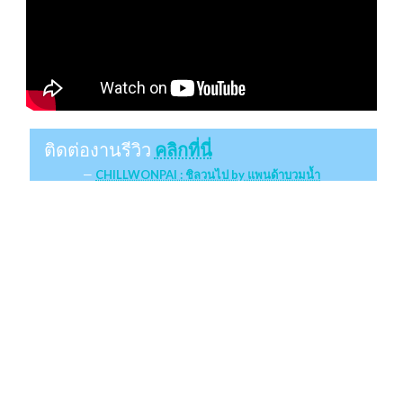
ติดต่องานรีวิว
คลิกที่นี่
CHILLWONPAI : ชิลวนไป by แพนด้าบวมน้ำ