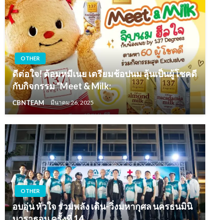
OTHER
ดีต่อใจ! ด้อมหมีเนย เตรียมช้อปนม ลุ้นเป็นผู้โชคดี
กับกิจกรรม “Meet & Milk:
CBNTEAM
มีนาคม 26, 2025
OTHER
อบอุ่น หัวใจ รวมพลัง เดิน-วิ่งมหากุศล นครธนมินิ
มาราธอน ครั้งที่ 14