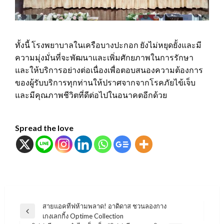
ทั้งนี้ โรงพยาบาลในเครือบางปะกอก ยังไม่หยุดยั้งและมี
ความมุ่งมั่นที่จะพัฒนาและเพิ่มศักยภาพในการรักษา
และให้บริการอย่างต่อเนื่องเพื่อตอบสนองความต้องการ
ของผู้รับบริการทุกท่านให้ปราศจากจากโรคภัยไข้เจ็บ
และมีคุณภาพชีวิตที่ดีต่อไปในอนาคตอีกด้วย
Spread the love
แนะแนว
สายแอคทีฟห้ามพลาด! อาดิดาส ชวนลองกาง
Previous
เกงเลกกิ้ง Optime Collection
เรื่อง