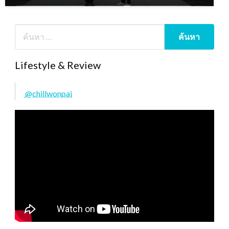
Lifestyle & Review
@chillwonpai