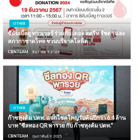
OTHER
ซีดับเบิ้ลยู ทาวเวอร์ ร่วมกับ เดอะ สตรีท รัชดา และ
สภากาชาดไทย ชวนบริจาคโลหิต
CBNTEAM
ธันวาคม 9, 2024
OTHER
ก๊าซหุงต้ม ปตท. แจกโชคใหญ่รับต้นปีกว่า 6.4 ล้าน
บาท “ซีลทอง QR พารวย กับ ก๊าซหุงต้ม ปตท.”
CBNTEAM
กุมภาพันธ์ 9, 2025