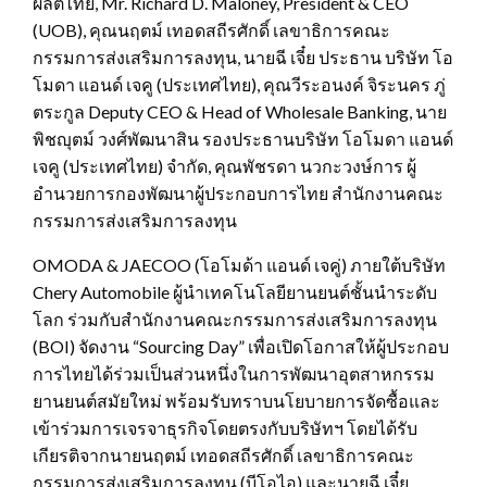
ผลิตไทย, Mr. Richard D. Maloney, President & CEO
(UOB), คุณนฤตม์ เทอดสถีรศักดิ์ เลขาธิการคณะ
กรรมการส่งเสริมการลงทุน, นายฉี เจี๋ย ประธาน บริษัท โอ
โมดา แอนด์ เจคู (ประเทศไทย), คุณวีระอนงค์ จิระนคร ภู่
ตระกูล Deputy CEO & Head of Wholesale Banking, นาย
พิชญุตม์ วงศ์พัฒนาสิน รองประธานบริษัท โอโมดา แอนด์
เจคู (ประเทศไทย) จำกัด, คุณพัชรดา นวกะวงษ์การ ผู้
อำนวยการกองพัฒนาผู้ประกอบการไทย สำนักงานคณะ
กรรมการส่งเสริมการลงทุน
OMODA & JAECOO (โอโมด้า แอนด์ เจคู่) ภายใต้บริษัท
Chery Automobile ผู้นำเทคโนโลยียานยนต์ชั้นนำระดับ
โลก ร่วมกับสำนักงานคณะกรรมการส่งเสริมการลงทุน
(BOI) จัดงาน “Sourcing Day” เพื่อเปิดโอกาสให้ผู้ประกอบ
การไทยได้ร่วมเป็นส่วนหนึ่งในการพัฒนาอุตสาหกรรม
ยานยนต์สมัยใหม่ พร้อมรับทราบนโยบายการจัดซื้อและ
เข้าร่วมการเจรจาธุรกิจโดยตรงกับบริษัทฯ โดยได้รับ
เกียรติจากนายนฤตม์ เทอดสถีรศักดิ์ เลขาธิการคณะ
กรรมการส่งเสริมการลงทุน (บีโอไอ) และนายฉี เจี๋ย