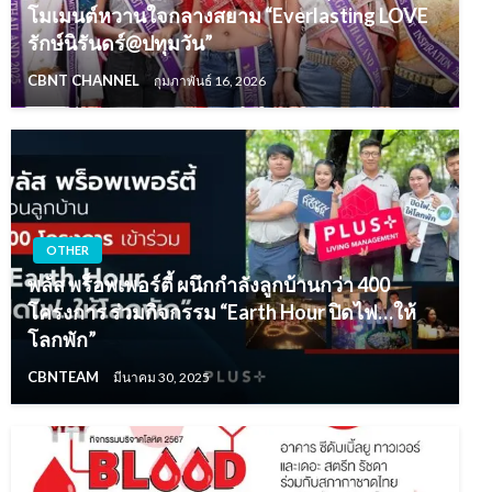
โมเมนต์หวานใจกลางสยาม “Everlasting LOVE
รักษ์นิรันดร์@ปทุมวัน”
CBNT CHANNEL
กุมภาพันธ์ 16, 2026
OTHER
พลัส พร็อพเพอร์ตี้ ผนึกกำลังลูกบ้านกว่า 400
โครงการ ร่วมกิจกรรม “Earth Hour ปิดไฟ…ให้
โลกพัก”
CBNTEAM
มีนาคม 30, 2025