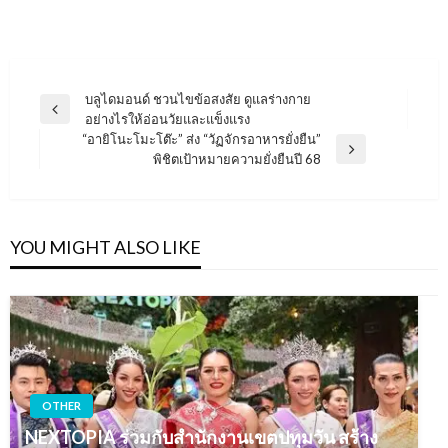
แนะแนว
บลูไดมอนด์ ชวนไขข้อสงสัย ดูแลร่างกาย
Previous
อย่างไรให้อ่อนวัยและแข็งแรง
เรื่อง
Post
“อายิโนะโมะโต๊ะ” ส่ง “วัฏจักรอาหารยั่งยืน”
Next
พิชิตเป้าหมายความยั่งยืนปี 68
Post
YOU MIGHT ALSO LIKE
OTHER
NEXTOPIA ร่วมกับสำนักงานเขตปทุมวัน สร้าง