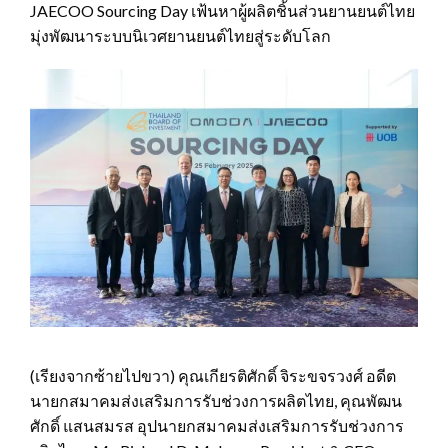
JAECOO Sourcing Day เฟ้นหาผู้ผลิตชิ้นส่วนยานยนต์ไทย
มุ่งพัฒนาระบบนิเวศยานยนต์ไทยสู่ระดับโลก
(เรียงจากซ้ายไปขวา) คุณเกียรติศักดิ์ จิระขจรวงศ์ อดีต
นายกสมาคมส่งเสริมการรับช่วงการผลิตไทย, คุณพัฒน
ศักดิ์ แสนสมรส อุปนายกสมาคมส่งเสริมการรับช่วงการ