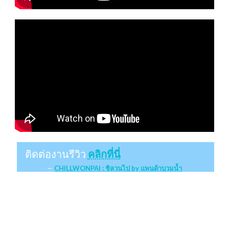
ติดต่องานรีวิว
คลิกที่นี่
CHILLWONPAI : ชิลวนไป by แพนด้าบวมน้ำ