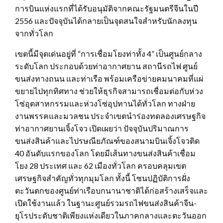
การบินแห่งแรกที่ได้รับอนุมัติจากคณะรัฐมนตรีจีนในปี
2556 และปัจจุบันได้กลายเป็นจุดสนใจสำหรับนักลงทุน
จากทั่วโลก
เขตนี้มีจุดเด่นอยู่ที่ “การเชื่อมโยงท่าทั้ง 4” เป็นศูนย์กลาง
ระดับโลก ประกอบด้วยท่าอากาศยาน สถานีรถไฟ ศูนย์
ขนส่งทางถนน และท่าเรือ พร้อมเครือข่ายคมนาคมที่แผ่
ขยายไปทุกทิศทาง ช่วยให้ธุรกิจสามารถเชื่อมต่อกับห่วง
โซ่อุตสาหกรรมและห่วงโซ่อุปทานได้ทั่วโลก ทางฝ่าย
งานพรรคและมวลชน ประจำเขตนำร่องทดลองเศรษฐกิจ
ท่าอากาศยานเจิ้งโจว เปิดเผยว่า ปัจจุบันปริมาณการ
ขนส่งสินค้าและไปรษณียภัณฑ์ของสนามบินเจิ้งโจวติด
40 อันดับแรกของโลก โดยมีเส้นทางขนส่งสินค้าเชื่อม
โยง 28 ประเทศ และ 62 เมืองทั่วโลก ครอบคลุมเขต
เศรษฐกิจสำคัญทั่วทุกมุมโลก ทั้งนี้ โซนปฏิบัติการฝั่ง
ตะวันตกของศูนย์ท่าเรือบกนานาชาติได้ก่อสร้างเสร็จและ
เปิดใช้งานแล้ว ในฐานะศูนย์รวมรถไฟขนส่งสินค้าจีน-
ยุโรประดับชาติเพียงแห่งเดียวในภาคกลางและตะวันออก