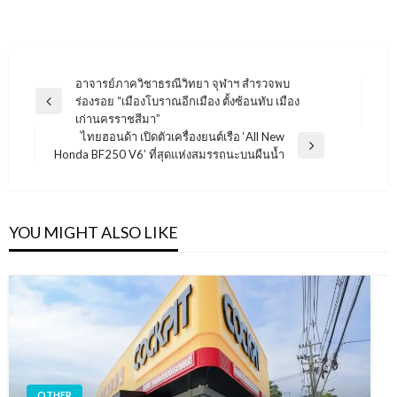
แนะแนว
อาจารย์ภาควิชาธรณีวิทยา จุฬาฯ สำรวจพบ
ร่องรอย “เมืองโบราณอีกเมือง ตั้งซ้อนทับ เมือง
เรื่อง
Previous
เก่านครราชสีมา”
Post
ไทยฮอนด้า เปิดตัวเครื่องยนต์เรือ ‘All New
Next
Honda BF250 V6’ ที่สุดแห่งสมรรถนะบนผืนน้ำ
Post
YOU MIGHT ALSO LIKE
OTHER