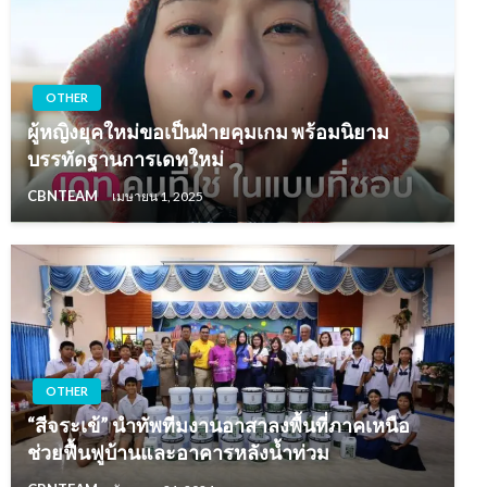
OTHER
ผู้หญิงยุคใหม่ขอเป็นฝ่ายคุมเกม พร้อมนิยาม
บรรทัดฐานการเดทใหม่
CBNTEAM
เมษายน 1, 2025
OTHER
“สีจระเข้” นำทัพทีมงานอาสาลงพื้นที่ภาคเหนือ
ช่วยฟื้นฟูบ้านและอาคารหลังน้ำท่วม