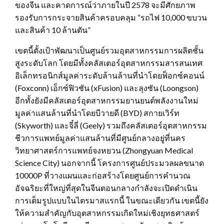
ของจีน และคาดการณ์ว่าภายในปี 2578 จะมีศักยภาพ
รองรับการกระจายสินค้าครอบคลุม “รถไฟ 10,000 ขบวน
และสินค้า 10 ล้านตัน”
เขตนี้ตั้งเป้าพัฒนาเป็นศูนย์รวมอุตสาหกรรมการผลิตชั้น
สูงระดับโลก โดยมีทั้งคลัสเตอร์อุตสาหกรรมสารสนเทศ
อิเล็กทรอนิกส์มูลค่าระดับล้านล้านที่นำโดยฟ็อกซ์คอนน์
(Foxconn) เอ็กซ์ฟิวชัน (xFusion) และลุงซัน (Loongson)
อีกทั้งยังมีคลัสเตอร์อุตสาหกรรมยานยนต์พลังงานใหม่
มูลค่าแสนล้านที่นำโดยบีวายดี (BYD) สกายเวิร์ท
(Skyworth) และจี๋ลี่ (Geely) รวมถึงคลัสเตอร์อุตสาหกรรม
ชีวการแพทย์มูลค่าแสนล้านที่มีศูนย์กลางอยู่ที่นคร
วิทยาศาสตร์การแพทย์จงหยวน (Zhongyuan Medical
Science City) นอกจากนี้ โครงการศูนย์ประมวลผลขนาด
10000P ที่วางแผนและก่อสร้างโดยศูนย์การคำนวณ
อัจฉริยะที่ใหญ่ที่สุดในจีนตอนกลางกำลังจะเปิดดำเนิน
การเต็มรูปแบบในไตรมาสแรกนี้ ในขณะเดียวกัน เขตนี้ยัง
ให้ความสำคัญกับอุตสาหกรรมเกิดใหม่เชิงยุทธศาสตร์