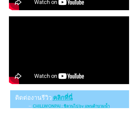
ติดต่องานรีวิว
คลิกที่นี่
CHILLWONPAI : ชิลวนไป by แพนด้าบวมน้ำ