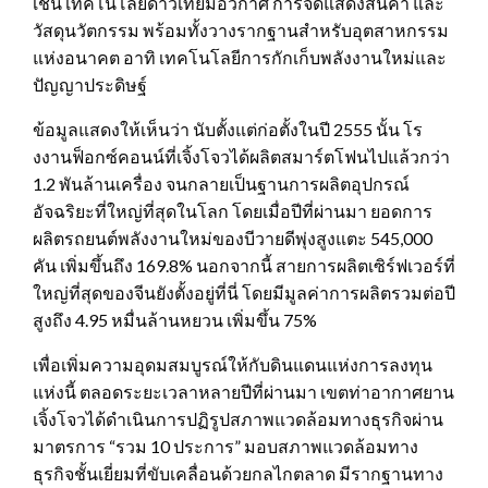
เช่น เทคโนโลยีดาวเทียมอวกาศ การจัดแสดงสินค้า และ
วัสดุนวัตกรรม พร้อมทั้งวางรากฐานสำหรับอุตสาหกรรม
แห่งอนาคต อาทิ เทคโนโลยีการกักเก็บพลังงานใหม่และ
ปัญญาประดิษฐ์
ข้อมูลแสดงให้เห็นว่า นับตั้งแต่ก่อตั้งในปี 2555 นั้น โร
งงานฟ็อกซ์คอนน์ที่เจิ้งโจวได้ผลิตสมาร์ตโฟนไปแล้วกว่า
1.2 พันล้านเครื่อง จนกลายเป็นฐานการผลิตอุปกรณ์
อัจฉริยะที่ใหญ่ที่สุดในโลก โดยเมื่อปีที่ผ่านมา ยอดการ
ผลิตรถยนต์พลังงานใหม่ของบีวายดีพุ่งสูงแตะ 545,000
คัน เพิ่มขึ้นถึง 169.8% นอกจากนี้ สายการผลิตเซิร์ฟเวอร์ที่
ใหญ่ที่สุดของจีนยังตั้งอยู่ที่นี่ โดยมีมูลค่าการผลิตรวมต่อปี
สูงถึง 4.95 หมื่นล้านหยวน เพิ่มขึ้น 75%
เพื่อเพิ่มความอุดมสมบูรณ์ให้กับดินแดนแห่งการลงทุน
แห่งนี้ ตลอดระยะเวลาหลายปีที่ผ่านมา เขตท่าอากาศยาน
เจิ้งโจวได้ดำเนินการปฏิรูปสภาพแวดล้อมทางธุรกิจผ่าน
มาตรการ “รวม 10 ประการ” มอบสภาพแวดล้อมทาง
ธุรกิจชั้นเยี่ยมที่ขับเคลื่อนด้วยกลไกตลาด มีรากฐานทาง