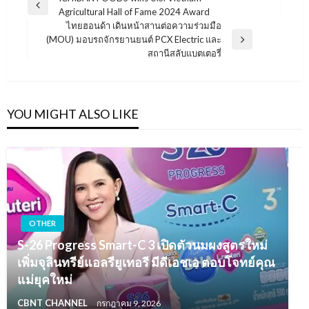
แนะแนว
Previous
Agricultural Hall of Fame 2024 Award
เรื่อง
Post
ไทยฮอนด้า เดินหน้าสานต่อความร่วมมือ
(MOU) มอบรถจักรยานยนต์ PCX Electric และ
Next
สถานีสลับแบตเตอรี่
Post
YOU MIGHT ALSO LIKE
OTHER
S-26 Progress Smart-C 3 เปิดตัวนมผงสูตรใหม่
เพิ่มจุลินทรีย์แอลรียูเทอรี มีดีเอชเอ ตอบโจทย์คุณ
แม่ยุคใหม่
CBNT CHANNEL
กรกฎาคม 9, 2026