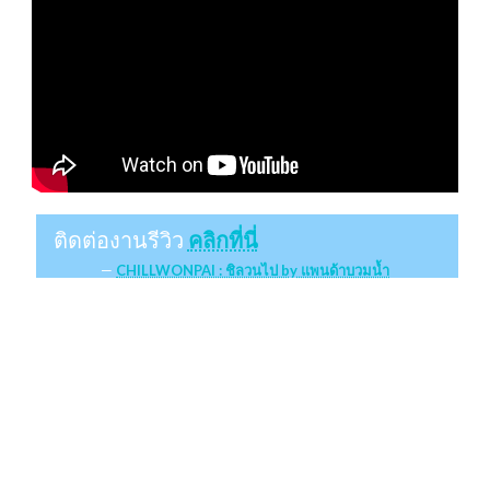
ติดต่องานรีวิว
คลิกที่นี่
CHILLWONPAI : ชิลวนไป by แพนด้าบวมน้ำ