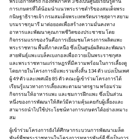
พระเอกาทศรถ กองทัพภาคที่ 3 ซึ่งเป็นศูนย์เรียนรู้ด้าน
การเกษตรที่ได้น้อมนำแนวพระราชดำริของสมเด็จพระ
กนิษฐาธิราชเจ้า กรมสมเด็จพระเทพรัตนราชสุดาฯ สยาม
บรมราชกุมารี มาต่อยอดเพื่อสร้างความมั่นคงทาง
อาหารและพัฒนาคุณภาพชีวิตของประชาชน โดย
กิจกรรมแรกของวันคือการเยี่ยมชมโครงการผลิตแพะ
พระราชทาน พื้นที่ภาคเหนือ ซึ่งเป็นศูนย์ผลิตและพัฒนา
สายพันธุ์แพะแบล็คเบงกอลเพื่อถวายเป็นพระราชกุศล
และพระราชทานแก่ราษฎรที่มีความพร้อมในการเลี้ยงดู
โดยภายในโครงการมีแพะรวมทั้งสิ้น 134 ตัว แบ่งเป็นเพศ
ผู้ 49 ตัว และเพศเมีย 85 ตัว คณะผู้เข้าร่วมโครงการได้
เรียนรู้แนวทางการเลี้ยงแพะตามมาตรฐาน พร้อมร่วม
กิจกรรมให้อาหารแพะ และชมการฝึกแพะ ซึ่งเป็นส่วน
หนึ่งของการพัฒนาให้สัตว์มีความคุ้นเคยกับผู้เลี้ยงและ
สามารถนำไปใช้ประโยชน์ทางการเกษตรได้อย่างเหมาะ
สม
ผู้เข้าร่วมโครงการยังได้ศึกษากระบวนการพัฒนาเมล็ด
พันธุ์พืชพระราชทานในโครงการทหารพันธุ์ดี ซึ่งเป็นการ